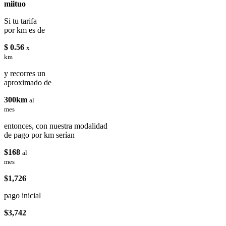
miituo
Si tu tarifa
por km es de
$ 0.56
x
km
y recorres un
aproximado de
300km
al
mes
entonces, con nuestra modalidad
de pago por km serían
$168
al
mes
$1,726
pago inicial
$3,742