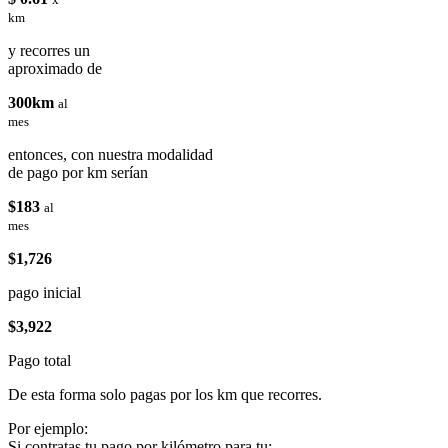
km
y recorres un
aproximado de
300km
al
mes
entonces, con nuestra modalidad
de pago por km serían
$183
al
mes
$1,726
pago inicial
$3,922
Pago total
De esta forma solo pagas por los km que recorres.
Por ejemplo:
Si contratas tu pago por kilómetro para tu: