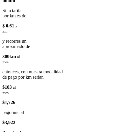
miituo
Si tu tarifa
por km es de
$ 0.61
x
km
y recorres un
aproximado de
300km
al
mes
entonces, con nuestra modalidad
de pago por km serían
$183
al
mes
$1,726
pago inicial
$3,922