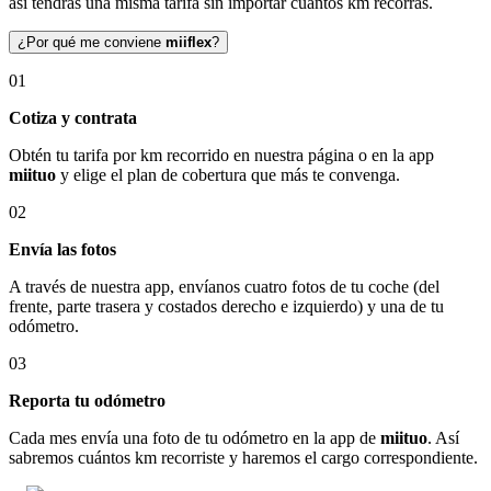
así tendrás una misma tarifa sin importar cuántos km recorras.
¿Por qué me conviene
miiflex
?
01
Cotiza y contrata
Obtén tu tarifa por km recorrido en nuestra página o en la app
miituo
y elige el plan de cobertura que más te convenga.
02
Envía las fotos
A través de nuestra app, envíanos cuatro fotos de tu coche (del
frente, parte trasera y costados derecho e izquierdo) y una de tu
odómetro.
03
Reporta tu odómetro
Cada mes envía una foto de tu odómetro en la app de
miituo
. Así
sabremos cuántos km recorriste y haremos el cargo correspondiente.