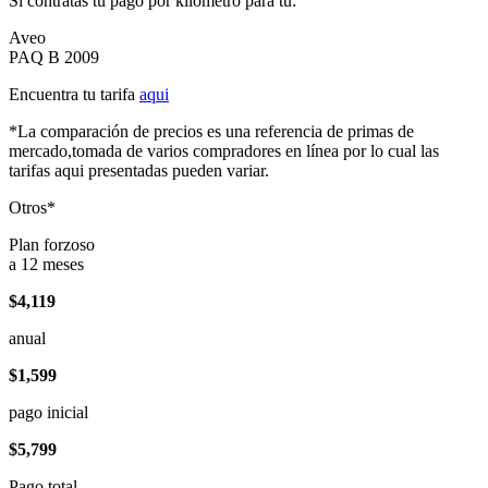
Si contratas tu pago por kilómetro para tu:
Aveo
PAQ B 2009
Encuentra tu tarifa
aqui
*La comparación de precios es una referencia de primas de
mercado,tomada de varios compradores en línea por lo cual las
tarifas aqui presentadas pueden variar.
Otros*
Plan forzoso
a 12 meses
$4,119
anual
$1,599
pago inicial
$5,799
Pago total