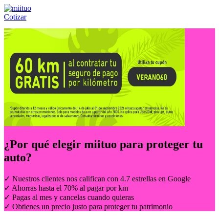
Cotizar
Llámanos al:
(55) 84-21-05-00
ó
800-953-00-59
¿Por qué elegir
miituo
para proteger tu
auto?
✓ Nuestros clientes nos califican con 4.7 estrellas en Google
✓ Ahorras hasta el 70% al pagar por km
✓ Pagas al mes y cancelas cuando quieras
✓ Obtienes un precio justo para proteger tu patrimonio