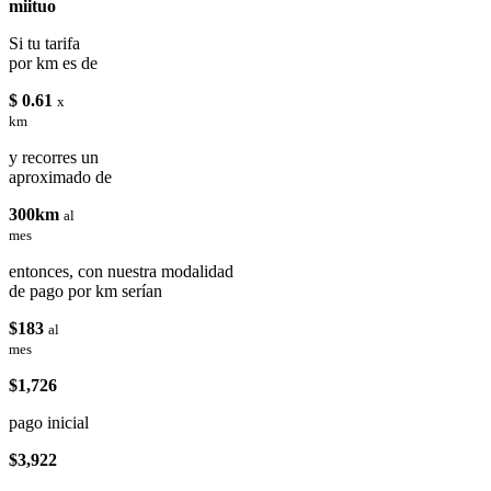
miituo
Si tu tarifa
por km es de
$ 0.61
x
km
y recorres un
aproximado de
300km
al
mes
entonces, con nuestra modalidad
de pago por km serían
$183
al
mes
$1,726
pago inicial
$3,922