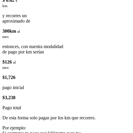
$ 0.42
x
km
y recorres un
aproximado de
300km
al
mes
entonces, con nuestra modalidad
de pago por km serían
$126
al
mes
$1,726
pago inicial
$3,238
Pago total
De esta forma solo pagas por los km que recorres.
Por ejemplo: