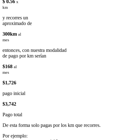
$ 0.56
x
km
y recorres un
aproximado de
300km
al
mes
entonces, con nuestra modalidad
de pago por km serían
$168
al
mes
$1,726
pago inicial
$3,742
Pago total
De esta forma solo pagas por los km que recorres.
Por ejemplo: