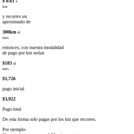
$ 0.61
x
km
y recorres un
aproximado de
300km
al
mes
entonces, con nuestra modalidad
de pago por km serían
$183
al
mes
$1,726
pago inicial
$3,922
Pago total
De esta forma solo pagas por los km que recorres.
Por ejemplo: