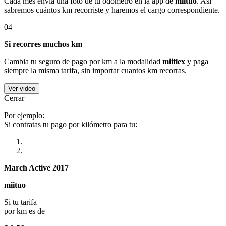
Cada mes envía una foto de tu odómetro en la app de
miituo
. Así
sabremos cuántos km recorriste y haremos el cargo correspondiente.
04
Si recorres muchos km
Cambia tu seguro de pago por km a la modalidad
miiflex
y paga
siempre la misma tarifa, sin importar cuantos km recorras.
Ver video
Cerrar
Por ejemplo:
Si contratas tu pago por kilómetro para tu:
March Active 2017
miituo
Si tu tarifa
por km es de