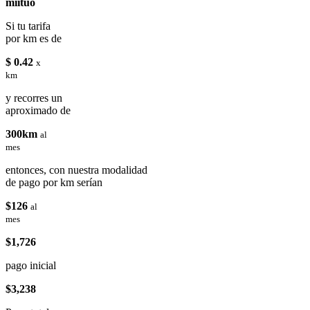
miituo
Si tu tarifa
por km es de
$ 0.42
x
km
y recorres un
aproximado de
300km
al
mes
entonces, con nuestra modalidad
de pago por km serían
$126
al
mes
$1,726
pago inicial
$3,238