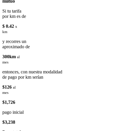
miituo
Si tu tarifa
por km es de
$ 0.42
x
km
y recorres un
aproximado de
300km
al
mes
entonces, con nuestra modalidad
de pago por km serían
$126
al
mes
$1,726
pago inicial
$3,238