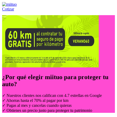
Cotizar
Llámanos al:
(55) 84-21-05-00
ó
800-953-00-59
¿Por qué elegir
miituo
para proteger tu
auto?
✓ Nuestros clientes nos califican con 4.7 estrellas en Google
✓ Ahorras hasta el 70% al pagar por km
✓ Pagas al mes y cancelas cuando quieras
✓ Obtienes un precio justo para proteger tu patrimonio