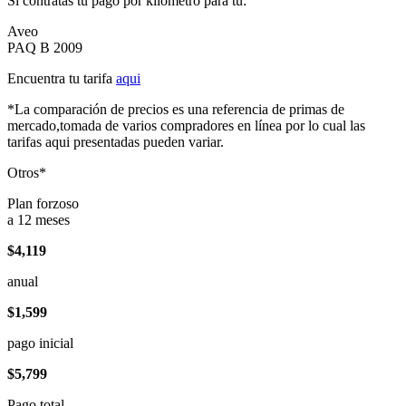
Si contratas tu pago por kilómetro para tu:
Aveo
PAQ B 2009
Encuentra tu tarifa
aqui
*La comparación de precios es una referencia de primas de
mercado,tomada de varios compradores en línea por lo cual las
tarifas aqui presentadas pueden variar.
Otros*
Plan forzoso
a 12 meses
$4,119
anual
$1,599
pago inicial
$5,799
Pago total