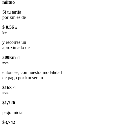
miituo
Si tu tarifa
por km es de
$ 0.56
x
km
y recorres un
aproximado de
300km
al
mes
entonces, con nuestra modalidad
de pago por km serían
$168
al
mes
$1,726
pago inicial
$3,742