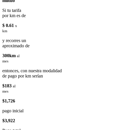
miituo
Si tu tarifa
por km es de
$ 0.61
x
km
y recorres un
aproximado de
300km
al
mes
entonces, con nuestra modalidad
de pago por km serían
$183
al
mes
$1,726
pago inicial
$3,922