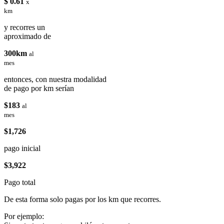
$ 0.61
x
km
y recorres un
aproximado de
300km
al
mes
entonces, con nuestra modalidad
de pago por km serían
$183
al
mes
$1,726
pago inicial
$3,922
Pago total
De esta forma solo pagas por los km que recorres.
Por ejemplo: