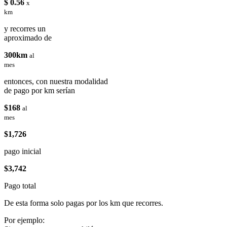
$ 0.56
x
km
y recorres un
aproximado de
300km
al
mes
entonces, con nuestra modalidad
de pago por km serían
$168
al
mes
$1,726
pago inicial
$3,742
Pago total
De esta forma solo pagas por los km que recorres.
Por ejemplo: