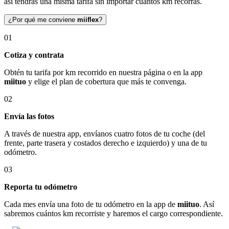
así tendrás una misma tarifa sin importar cuántos km recorras.
¿Por qué me conviene
miiflex
?
01
Cotiza y contrata
Obtén tu tarifa por km recorrido en nuestra página o en la app
miituo
y elige el plan de cobertura que más te convenga.
02
Envía las fotos
A través de nuestra app, envíanos cuatro fotos de tu coche (del
frente, parte trasera y costados derecho e izquierdo) y una de tu
odómetro.
03
Reporta tu odómetro
Cada mes envía una foto de tu odómetro en la app de
miituo
. Así
sabremos cuántos km recorriste y haremos el cargo correspondiente.