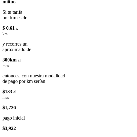
miituo
Si tu tarifa
por km es de
$ 0.61
x
km
y recorres un
aproximado de
300km
al
mes
entonces, con nuestra modalidad
de pago por km serían
$183
al
mes
$1,726
pago inicial
$3,922