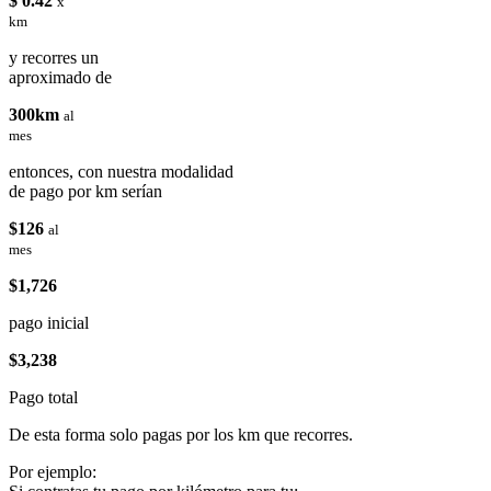
$ 0.42
x
km
y recorres un
aproximado de
300km
al
mes
entonces, con nuestra modalidad
de pago por km serían
$126
al
mes
$1,726
pago inicial
$3,238
Pago total
De esta forma solo pagas por los km que recorres.
Por ejemplo: