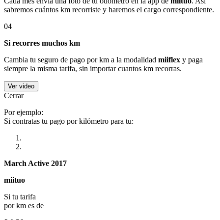
Cada mes envía una foto de tu odómetro en la app de
miituo
. Así
sabremos cuántos km recorriste y haremos el cargo correspondiente.
04
Si recorres muchos km
Cambia tu seguro de pago por km a la modalidad
miiflex
y paga
siempre la misma tarifa, sin importar cuantos km recorras.
Ver video
Cerrar
Por ejemplo:
Si contratas tu pago por kilómetro para tu:
March Active 2017
miituo
Si tu tarifa
por km es de