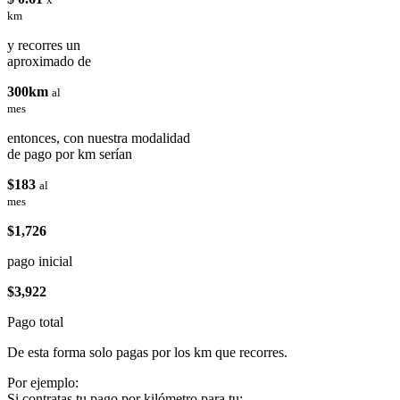
km
y recorres un
aproximado de
300km
al
mes
entonces, con nuestra modalidad
de pago por km serían
$183
al
mes
$1,726
pago inicial
$3,922
Pago total
De esta forma solo pagas por los km que recorres.
Por ejemplo:
Si contratas tu pago por kilómetro para tu: