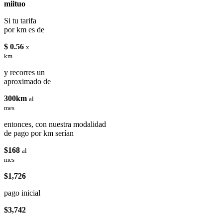
miituo
Si tu tarifa
por km es de
$ 0.56
x
km
y recorres un
aproximado de
300km
al
mes
entonces, con nuestra modalidad
de pago por km serían
$168
al
mes
$1,726
pago inicial
$3,742