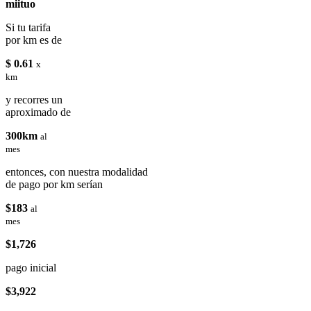
miituo
Si tu tarifa
por km es de
$ 0.61
x
km
y recorres un
aproximado de
300km
al
mes
entonces, con nuestra modalidad
de pago por km serían
$183
al
mes
$1,726
pago inicial
$3,922