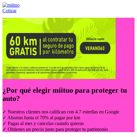
Cotizar
Llámanos al:
(55) 84-21-05-00
ó
800-953-00-59
¿Por qué elegir
miituo
para proteger tu
auto?
✓ Nuestros clientes nos califican con 4.7 estrellas en Google
✓ Ahorras hasta el 70% al pagar por km
✓ Pagas al mes y cancelas cuando quieras
✓ Obtienes un precio justo para proteger tu patrimonio