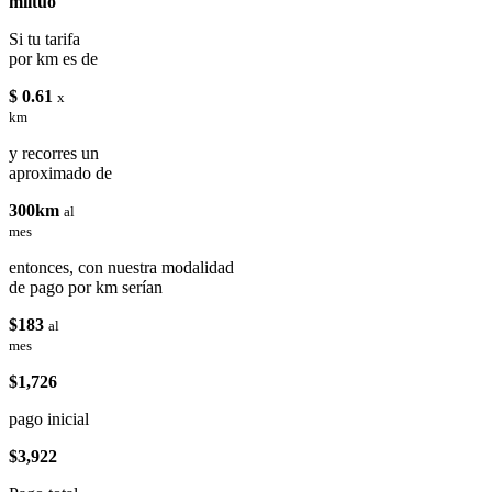
miituo
Si tu tarifa
por km es de
$ 0.61
x
km
y recorres un
aproximado de
300km
al
mes
entonces, con nuestra modalidad
de pago por km serían
$183
al
mes
$1,726
pago inicial
$3,922