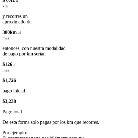
$ 0.42
x
km
y recorres un
aproximado de
300km
al
mes
entonces, con nuestra modalidad
de pago por km serían
$126
al
mes
$1,726
pago inicial
$3,238
Pago total
De esta forma solo pagas por los km que recorres.
Por ejemplo: