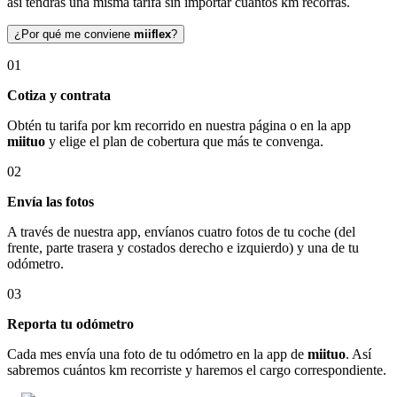
así tendrás una misma tarifa sin importar cuántos km recorras.
¿Por qué me conviene
miiflex
?
01
Cotiza y contrata
Obtén tu tarifa por km recorrido en nuestra página o en la app
miituo
y elige el plan de cobertura que más te convenga.
02
Envía las fotos
A través de nuestra app, envíanos cuatro fotos de tu coche (del
frente, parte trasera y costados derecho e izquierdo) y una de tu
odómetro.
03
Reporta tu odómetro
Cada mes envía una foto de tu odómetro en la app de
miituo
. Así
sabremos cuántos km recorriste y haremos el cargo correspondiente.