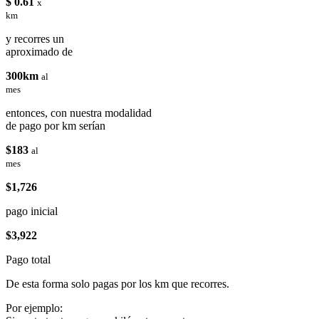
$ 0.61
x
km
y recorres un
aproximado de
300km
al
mes
entonces, con nuestra modalidad
de pago por km serían
$183
al
mes
$1,726
pago inicial
$3,922
Pago total
De esta forma solo pagas por los km que recorres.
Por ejemplo: