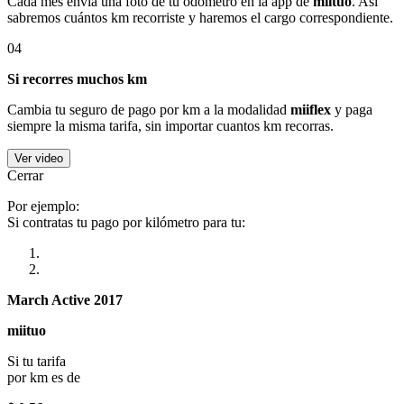
Cada mes envía una foto de tu odómetro en la app de
miituo
. Así
sabremos cuántos km recorriste y haremos el cargo correspondiente.
04
Si recorres muchos km
Cambia tu seguro de pago por km a la modalidad
miiflex
y paga
siempre la misma tarifa, sin importar cuantos km recorras.
Ver video
Cerrar
Por ejemplo:
Si contratas tu pago por kilómetro para tu:
March Active 2017
miituo
Si tu tarifa
por km es de