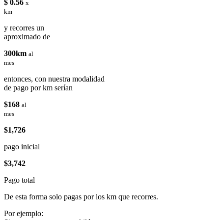
$ 0.56
x
km
y recorres un
aproximado de
300km
al
mes
entonces, con nuestra modalidad
de pago por km serían
$168
al
mes
$1,726
pago inicial
$3,742
Pago total
De esta forma solo pagas por los km que recorres.
Por ejemplo: