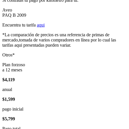
Si contratas tu pago por kilómetro para tu:
Aveo
PAQ B 2009
Encuentra tu tarifa
aqui
*La comparación de precios es una referencia de primas de
mercado,tomada de varios compradores en línea por lo cual las
tarifas aqui presentadas pueden variar.
Otros*
Plan forzoso
a 12 meses
$4,119
anual
$1,599
pago inicial
$5,799
Pago total