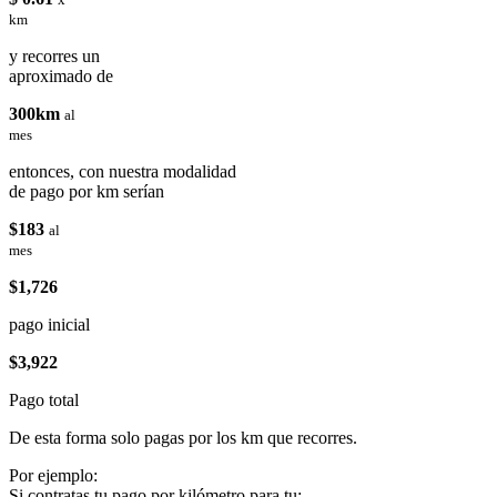
km
y recorres un
aproximado de
300km
al
mes
entonces, con nuestra modalidad
de pago por km serían
$183
al
mes
$1,726
pago inicial
$3,922
Pago total
De esta forma solo pagas por los km que recorres.
Por ejemplo:
Si contratas tu pago por kilómetro para tu: