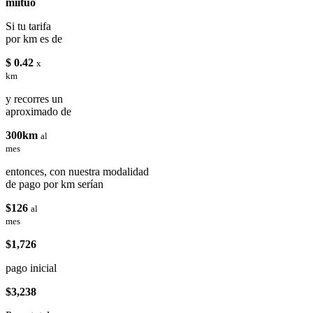
miituo
Si tu tarifa
por km es de
$ 0.42
x
km
y recorres un
aproximado de
300km
al
mes
entonces, con nuestra modalidad
de pago por km serían
$126
al
mes
$1,726
pago inicial
$3,238