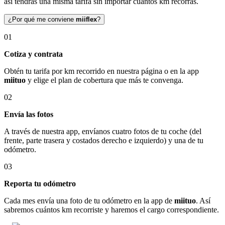
así tendrás una misma tarifa sin importar cuántos km recorras.
¿Por qué me conviene
miiflex
?
01
Cotiza y contrata
Obtén tu tarifa por km recorrido en nuestra página o en la app
miituo
y elige el plan de cobertura que más te convenga.
02
Envía las fotos
A través de nuestra app, envíanos cuatro fotos de tu coche (del
frente, parte trasera y costados derecho e izquierdo) y una de tu
odómetro.
03
Reporta tu odómetro
Cada mes envía una foto de tu odómetro en la app de
miituo
. Así
sabremos cuántos km recorriste y haremos el cargo correspondiente.