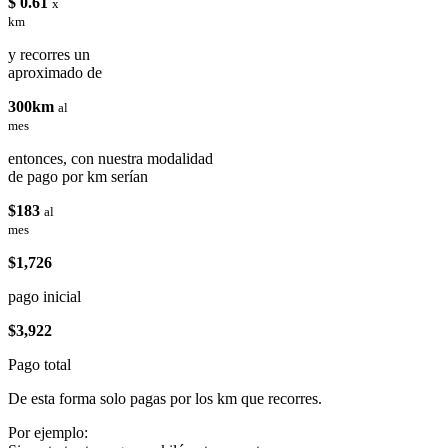
$ 0.61
x
km
y recorres un
aproximado de
300km
al
mes
entonces, con nuestra modalidad
de pago por km serían
$183
al
mes
$1,726
pago inicial
$3,922
Pago total
De esta forma solo pagas por los km que recorres.
Por ejemplo: