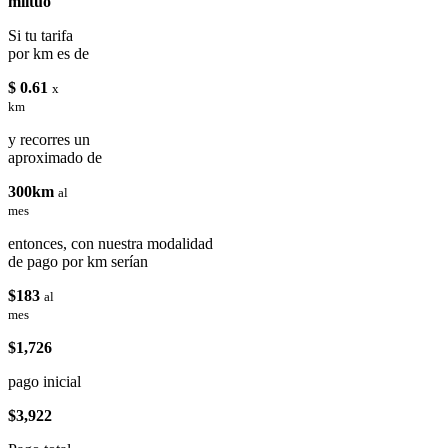
miituo
Si tu tarifa
por km es de
$ 0.61
x
km
y recorres un
aproximado de
300km
al
mes
entonces, con nuestra modalidad
de pago por km serían
$183
al
mes
$1,726
pago inicial
$3,922