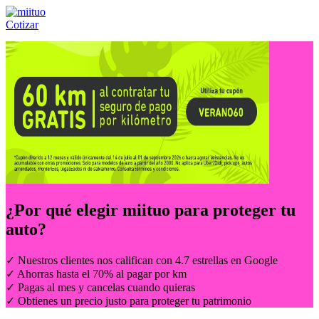
Cotizar
Llámanos al:
(55) 84-21-05-00
ó
800-953-00-59
¿Por qué elegir
miituo
para proteger tu
auto?
✓ Nuestros clientes nos califican con 4.7 estrellas en Google
✓ Ahorras hasta el 70% al pagar por km
✓ Pagas al mes y cancelas cuando quieras
✓ Obtienes un precio justo para proteger tu patrimonio