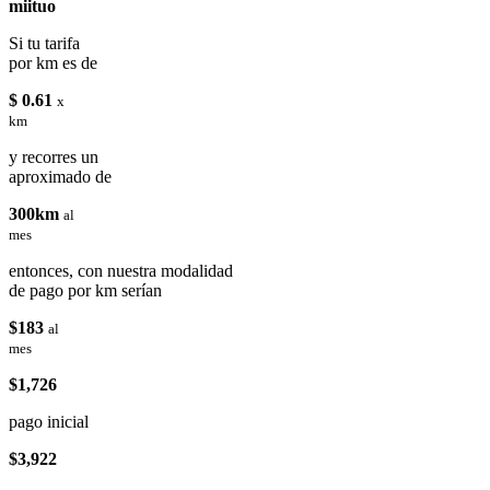
miituo
Si tu tarifa
por km es de
$ 0.61
x
km
y recorres un
aproximado de
300km
al
mes
entonces, con nuestra modalidad
de pago por km serían
$183
al
mes
$1,726
pago inicial
$3,922