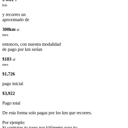
km
y recorres un
aproximado de
300km
al
mes
entonces, con nuestra modalidad
de pago por km serían
$183
al
mes
$1,726
pago inicial
$3,922
Pago total
De esta forma solo pagas por los km que recorres.
Por ejemplo:
Si contratas tu pago por kilómetro para tu: