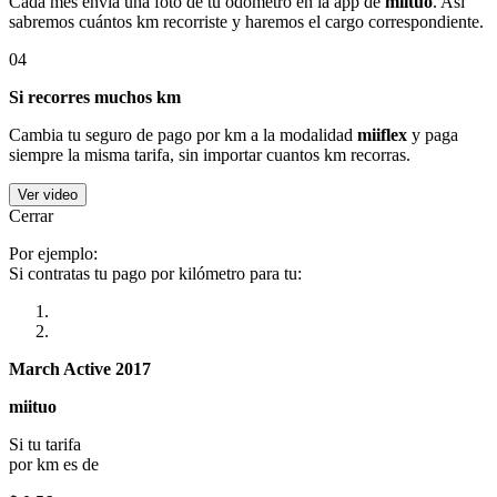
Cada mes envía una foto de tu odómetro en la app de
miituo
. Así
sabremos cuántos km recorriste y haremos el cargo correspondiente.
04
Si recorres muchos km
Cambia tu seguro de pago por km a la modalidad
miiflex
y paga
siempre la misma tarifa, sin importar cuantos km recorras.
Ver video
Cerrar
Por ejemplo:
Si contratas tu pago por kilómetro para tu:
March Active 2017
miituo
Si tu tarifa
por km es de