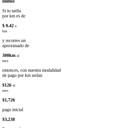
miituo
Si tu tarifa
por km es de
$ 0.42
x
km
y recorres un
aproximado de
300km
al
mes
entonces, con nuestra modalidad
de pago por km serían
$126
al
mes
$1,726
pago inicial
$3,238