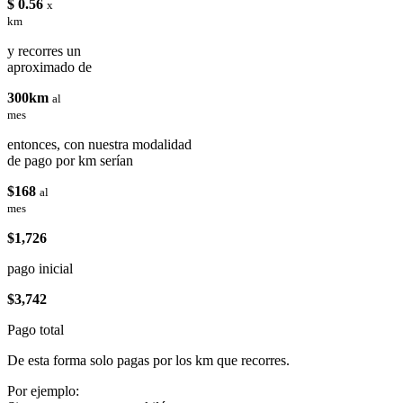
$ 0.56
x
km
y recorres un
aproximado de
300km
al
mes
entonces, con nuestra modalidad
de pago por km serían
$168
al
mes
$1,726
pago inicial
$3,742
Pago total
De esta forma solo pagas por los km que recorres.
Por ejemplo: