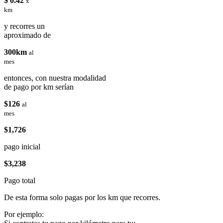
$ 0.42
x
km
y recorres un
aproximado de
300km
al
mes
entonces, con nuestra modalidad
de pago por km serían
$126
al
mes
$1,726
pago inicial
$3,238
Pago total
De esta forma solo pagas por los km que recorres.
Por ejemplo: