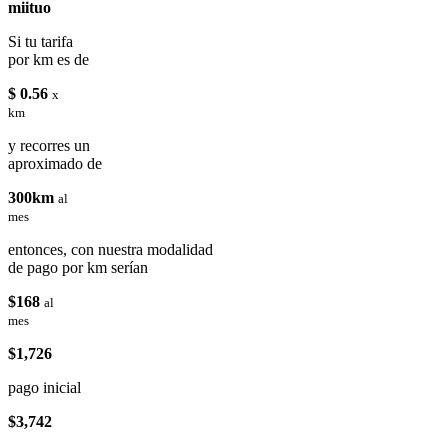
miituo
Si tu tarifa
por km es de
$ 0.56
x
km
y recorres un
aproximado de
300km
al
mes
entonces, con nuestra modalidad
de pago por km serían
$168
al
mes
$1,726
pago inicial
$3,742