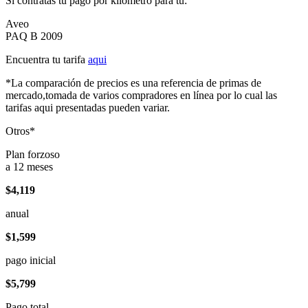
Si contratas tu pago por kilómetro para tu:
Aveo
PAQ B 2009
Encuentra tu tarifa
aqui
*La comparación de precios es una referencia de primas de
mercado,tomada de varios compradores en línea por lo cual las
tarifas aqui presentadas pueden variar.
Otros*
Plan forzoso
a 12 meses
$4,119
anual
$1,599
pago inicial
$5,799
Pago total