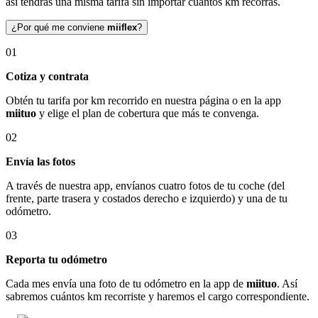
así tendrás una misma tarifa sin importar cuántos km recorras.
¿Por qué me conviene
miiflex
?
01
Cotiza y contrata
Obtén tu tarifa por km recorrido en nuestra página o en la app
miituo
y elige el plan de cobertura que más te convenga.
02
Envía las fotos
A través de nuestra app, envíanos cuatro fotos de tu coche (del
frente, parte trasera y costados derecho e izquierdo) y una de tu
odómetro.
03
Reporta tu odómetro
Cada mes envía una foto de tu odómetro en la app de
miituo
. Así
sabremos cuántos km recorriste y haremos el cargo correspondiente.