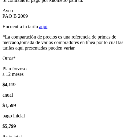
Si contratas tu pago por kilómetro para tu:
Aveo
PAQ B 2009
Encuentra tu tarifa
aqui
*La comparación de precios es una referencia de primas de
mercado,tomada de varios compradores en línea por lo cual las
tarifas aqui presentadas pueden variar.
Otros*
Plan forzoso
a 12 meses
$4,119
anual
$1,599
pago inicial
$5,799
Pago total