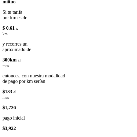
miituo
Si tu tarifa
por km es de
$ 0.61
x
km
y recorres un
aproximado de
300km
al
mes
entonces, con nuestra modalidad
de pago por km serían
$183
al
mes
$1,726
pago inicial
$3,922