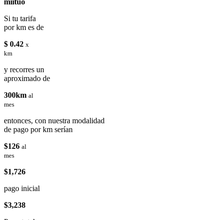
miituo
Si tu tarifa
por km es de
$ 0.42
x
km
y recorres un
aproximado de
300km
al
mes
entonces, con nuestra modalidad
de pago por km serían
$126
al
mes
$1,726
pago inicial
$3,238