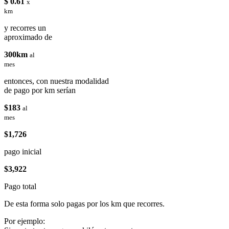
$ 0.61
x
km
y recorres un
aproximado de
300km
al
mes
entonces, con nuestra modalidad
de pago por km serían
$183
al
mes
$1,726
pago inicial
$3,922
Pago total
De esta forma solo pagas por los km que recorres.
Por ejemplo: