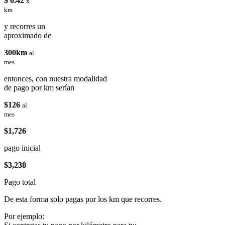
$ 0.42
x
km
y recorres un
aproximado de
300km
al
mes
entonces, con nuestra modalidad
de pago por km serían
$126
al
mes
$1,726
pago inicial
$3,238
Pago total
De esta forma solo pagas por los km que recorres.
Por ejemplo: