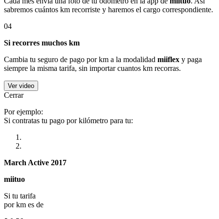
Cada mes envía una foto de tu odómetro en la app de
miituo
. Así
sabremos cuántos km recorriste y haremos el cargo correspondiente.
04
Si recorres muchos km
Cambia tu seguro de pago por km a la modalidad
miiflex
y paga
siempre la misma tarifa, sin importar cuantos km recorras.
Ver video
Cerrar
Por ejemplo:
Si contratas tu pago por kilómetro para tu:
March Active 2017
miituo
Si tu tarifa
por km es de