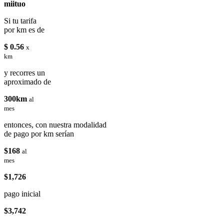
miituo
Si tu tarifa
por km es de
$ 0.56
x
km
y recorres un
aproximado de
300km
al
mes
entonces, con nuestra modalidad
de pago por km serían
$168
al
mes
$1,726
pago inicial
$3,742