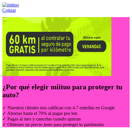
Cotizar
Llámanos al:
(55) 84-21-05-00
ó
800-953-00-59
¿Por qué elegir
miituo
para proteger tu
auto?
✓ Nuestros clientes nos califican con 4.7 estrellas en Google
✓ Ahorras hasta el 70% al pagar por km
✓ Pagas al mes y cancelas cuando quieras
✓ Obtienes un precio justo para proteger tu patrimonio