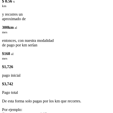
$ 0.56
x
km
y recorres un
aproximado de
300km
al
mes
entonces, con nuestra modalidad
de pago por km serían
$168
al
mes
$1,726
pago inicial
$3,742
Pago total
De esta forma solo pagas por los km que recorres.
Por ejemplo: