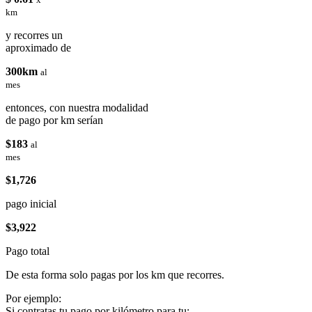
km
y recorres un
aproximado de
300km
al
mes
entonces, con nuestra modalidad
de pago por km serían
$183
al
mes
$1,726
pago inicial
$3,922
Pago total
De esta forma solo pagas por los km que recorres.
Por ejemplo:
Si contratas tu pago por kilómetro para tu: