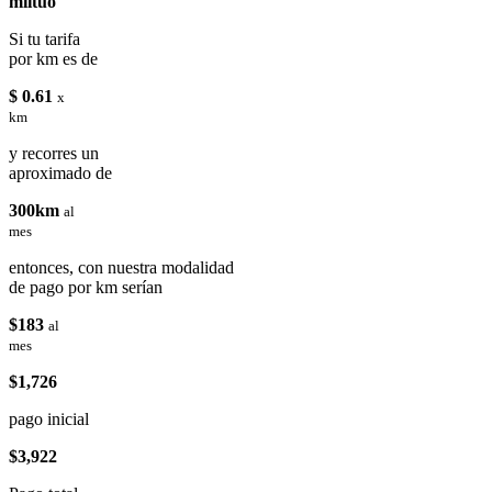
miituo
Si tu tarifa
por km es de
$ 0.61
x
km
y recorres un
aproximado de
300km
al
mes
entonces, con nuestra modalidad
de pago por km serían
$183
al
mes
$1,726
pago inicial
$3,922