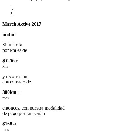
March Active 2017
miituo
Si tu tarifa
por km es de
$ 0.56
x
km
y recorres un
aproximado de
300km
al
mes
entonces, con nuestra modalidad
de pago por km serían
$168
al
mes