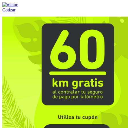
Cotizar
Llámanos al:
(55) 84-21-05-00
ó
800-953-00-59