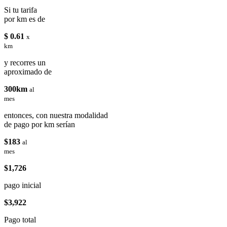
Si tu tarifa
por km es de
$ 0.61
x
km
y recorres un
aproximado de
300km
al
mes
entonces, con nuestra modalidad
de pago por km serían
$183
al
mes
$1,726
pago inicial
$3,922
Pago total