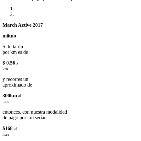
March Active 2017
miituo
Si tu tarifa
por km es de
$ 0.56
x
km
y recorres un
aproximado de
300km
al
mes
entonces, con nuestra modalidad
de pago por km serían
$168
al
mes