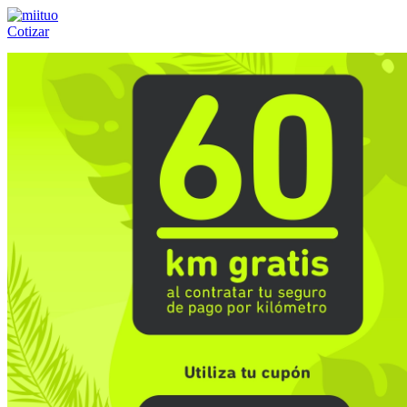
Cotizar
Llámanos al:
(55) 84-21-05-00
ó
800-953-00-59