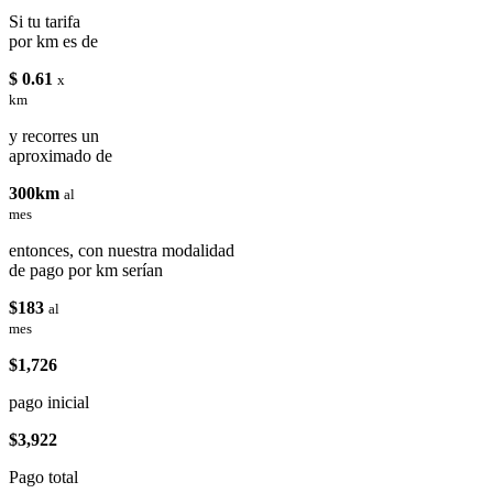
Si tu tarifa
por km es de
$ 0.61
x
km
y recorres un
aproximado de
300km
al
mes
entonces, con nuestra modalidad
de pago por km serían
$183
al
mes
$1,726
pago inicial
$3,922
Pago total