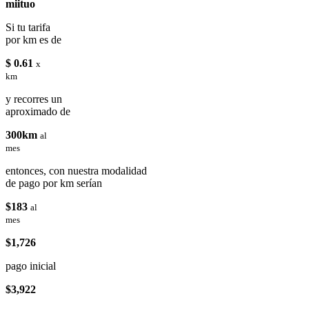
miituo
Si tu tarifa
por km es de
$ 0.61
x
km
y recorres un
aproximado de
300km
al
mes
entonces, con nuestra modalidad
de pago por km serían
$183
al
mes
$1,726
pago inicial
$3,922