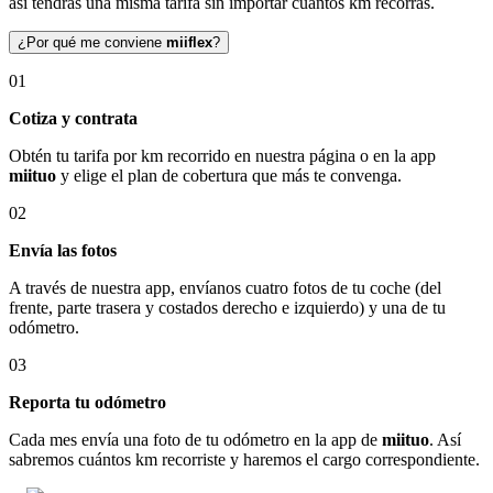
así tendrás una misma tarifa sin importar cuántos km recorras.
¿Por qué me conviene
miiflex
?
01
Cotiza y contrata
Obtén tu tarifa por km recorrido en nuestra página o en la app
miituo
y elige el plan de cobertura que más te convenga.
02
Envía las fotos
A través de nuestra app, envíanos cuatro fotos de tu coche (del
frente, parte trasera y costados derecho e izquierdo) y una de tu
odómetro.
03
Reporta tu odómetro
Cada mes envía una foto de tu odómetro en la app de
miituo
. Así
sabremos cuántos km recorriste y haremos el cargo correspondiente.