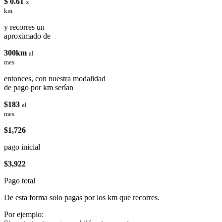
$ 0.61
x
km
y recorres un
aproximado de
300km
al
mes
entonces, con nuestra modalidad
de pago por km serían
$183
al
mes
$1,726
pago inicial
$3,922
Pago total
De esta forma solo pagas por los km que recorres.
Por ejemplo: