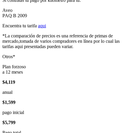
Si contratas tu pago por kilómetro para tu:
Aveo
PAQ B 2009
Encuentra tu tarifa
aqui
*La comparación de precios es una referencia de primas de
mercado,tomada de varios compradores en línea por lo cual las
tarifas aqui presentadas pueden variar.
Otros*
Plan forzoso
a 12 meses
$4,119
anual
$1,599
pago inicial
$5,799
Pago total