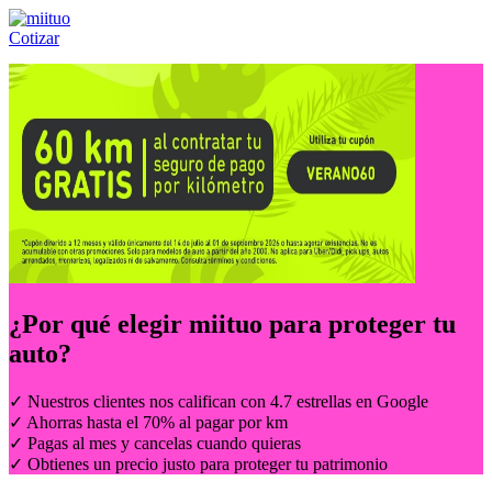
Cotizar
Llámanos al:
(55) 84-21-05-00
ó
800-953-00-59
¿Por qué elegir
miituo
para proteger tu
auto?
✓ Nuestros clientes nos califican con 4.7 estrellas en Google
✓ Ahorras hasta el 70% al pagar por km
✓ Pagas al mes y cancelas cuando quieras
✓ Obtienes un precio justo para proteger tu patrimonio