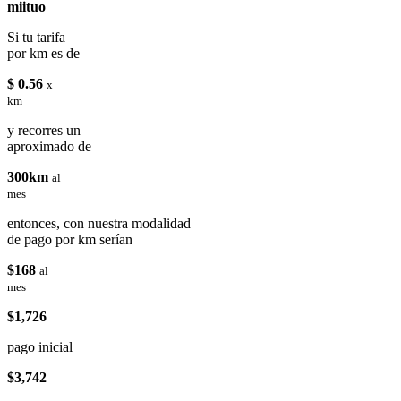
miituo
Si tu tarifa
por km es de
$ 0.56
x
km
y recorres un
aproximado de
300km
al
mes
entonces, con nuestra modalidad
de pago por km serían
$168
al
mes
$1,726
pago inicial
$3,742