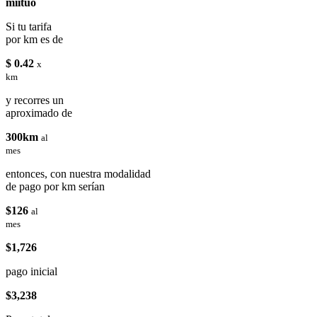
miituo
Si tu tarifa
por km es de
$ 0.42
x
km
y recorres un
aproximado de
300km
al
mes
entonces, con nuestra modalidad
de pago por km serían
$126
al
mes
$1,726
pago inicial
$3,238