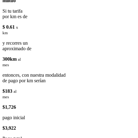
miituo
Si tu tarifa
por km es de
$ 0.61
x
km
y recorres un
aproximado de
300km
al
mes
entonces, con nuestra modalidad
de pago por km serían
$183
al
mes
$1,726
pago inicial
$3,922