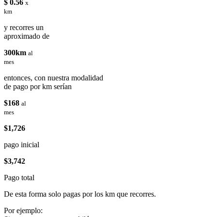
$ 0.56
x
km
y recorres un
aproximado de
300km
al
mes
entonces, con nuestra modalidad
de pago por km serían
$168
al
mes
$1,726
pago inicial
$3,742
Pago total
De esta forma solo pagas por los km que recorres.
Por ejemplo: