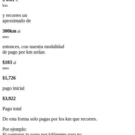
km
y recorres un
aproximado de
300km
al
mes
entonces, con nuestra modalidad
de pago por km serían
$183
al
mes
$1,726
pago inicial
$3,922
Pago total
De esta forma solo pagas por los km que recorres.
Por ejemplo:
Si contratas tu pago por kilómetro para tu: