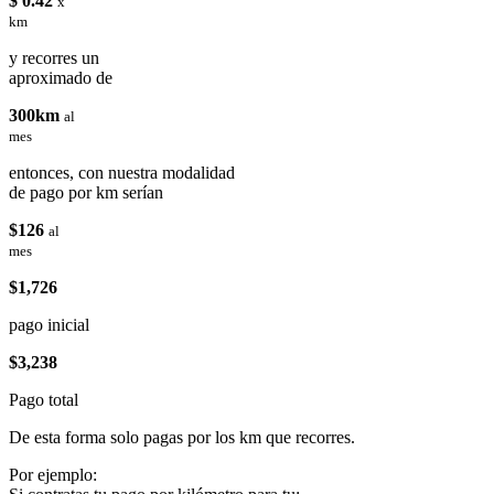
$ 0.42
x
km
y recorres un
aproximado de
300km
al
mes
entonces, con nuestra modalidad
de pago por km serían
$126
al
mes
$1,726
pago inicial
$3,238
Pago total
De esta forma solo pagas por los km que recorres.
Por ejemplo: