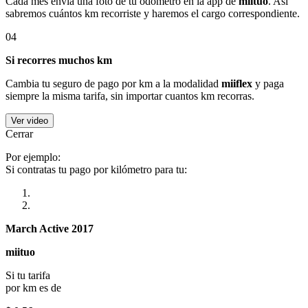
Cada mes envía una foto de tu odómetro en la app de
miituo
. Así
sabremos cuántos km recorriste y haremos el cargo correspondiente.
04
Si recorres muchos km
Cambia tu seguro de pago por km a la modalidad
miiflex
y paga
siempre la misma tarifa, sin importar cuantos km recorras.
Ver video
Cerrar
Por ejemplo:
Si contratas tu pago por kilómetro para tu:
March Active 2017
miituo
Si tu tarifa
por km es de