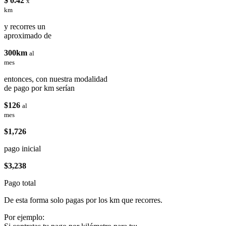
$ 0.42
x
km
y recorres un
aproximado de
300km
al
mes
entonces, con nuestra modalidad
de pago por km serían
$126
al
mes
$1,726
pago inicial
$3,238
Pago total
De esta forma solo pagas por los km que recorres.
Por ejemplo: