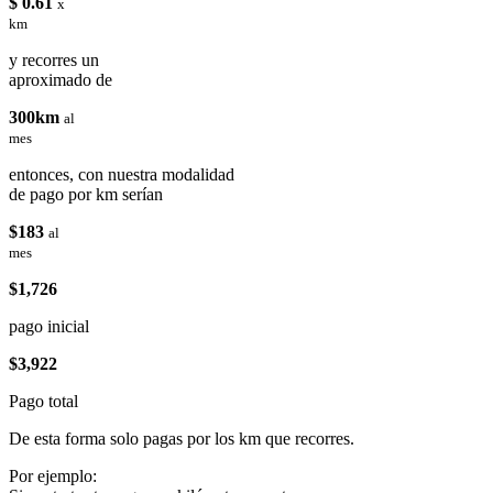
$ 0.61
x
km
y recorres un
aproximado de
300km
al
mes
entonces, con nuestra modalidad
de pago por km serían
$183
al
mes
$1,726
pago inicial
$3,922
Pago total
De esta forma solo pagas por los km que recorres.
Por ejemplo: