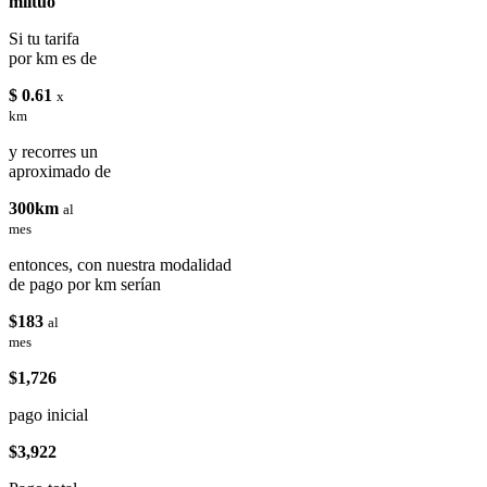
miituo
Si tu tarifa
por km es de
$ 0.61
x
km
y recorres un
aproximado de
300km
al
mes
entonces, con nuestra modalidad
de pago por km serían
$183
al
mes
$1,726
pago inicial
$3,922