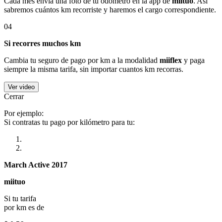
Cada mes envía una foto de tu odómetro en la app de
miituo
. Así
sabremos cuántos km recorriste y haremos el cargo correspondiente.
04
Si recorres muchos km
Cambia tu seguro de pago por km a la modalidad
miiflex
y paga
siempre la misma tarifa, sin importar cuantos km recorras.
Ver video
Cerrar
Por ejemplo:
Si contratas tu pago por kilómetro para tu:
March Active 2017
miituo
Si tu tarifa
por km es de