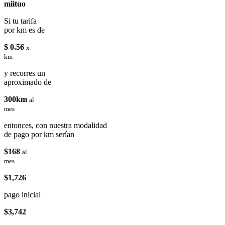
miituo
Si tu tarifa
por km es de
$ 0.56
x
km
y recorres un
aproximado de
300km
al
mes
entonces, con nuestra modalidad
de pago por km serían
$168
al
mes
$1,726
pago inicial
$3,742