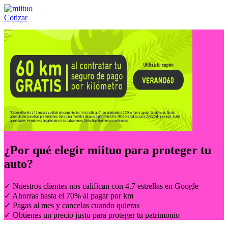
Cotizar
Llámanos al:
(55) 84-21-05-00
ó
800-953-00-59
¿Por qué elegir
miituo
para proteger tu
auto?
✓ Nuestros clientes nos califican con 4.7 estrellas en Google
✓ Ahorras hasta el 70% al pagar por km
✓ Pagas al mes y cancelas cuando quieras
✓ Obtienes un precio justo para proteger tu patrimonio