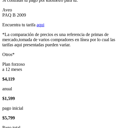
Si contratas tu pago por kilómetro para tu:
Aveo
PAQ B 2009
Encuentra tu tarifa
aqui
*La comparación de precios es una referencia de primas de
mercado,tomada de varios compradores en línea por lo cual las
tarifas aqui presentadas pueden variar.
Otros*
Plan forzoso
a 12 meses
$4,119
anual
$1,599
pago inicial
$5,799
Pago total