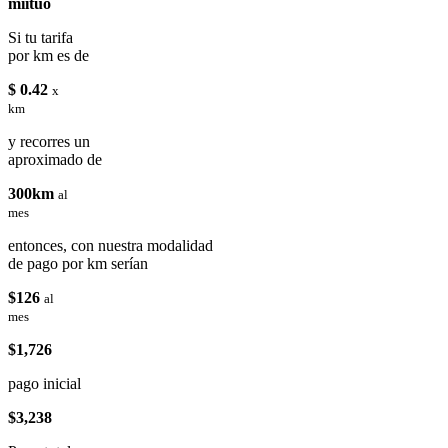
miituo
Si tu tarifa
por km es de
$ 0.42
x
km
y recorres un
aproximado de
300km
al
mes
entonces, con nuestra modalidad
de pago por km serían
$126
al
mes
$1,726
pago inicial
$3,238