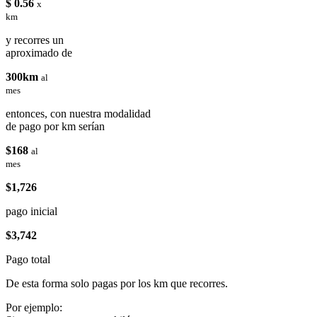
$ 0.56
x
km
y recorres un
aproximado de
300km
al
mes
entonces, con nuestra modalidad
de pago por km serían
$168
al
mes
$1,726
pago inicial
$3,742
Pago total
De esta forma solo pagas por los km que recorres.
Por ejemplo: