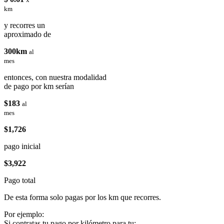
km
y recorres un
aproximado de
300km
al
mes
entonces, con nuestra modalidad
de pago por km serían
$183
al
mes
$1,726
pago inicial
$3,922
Pago total
De esta forma solo pagas por los km que recorres.
Por ejemplo:
Si contratas tu pago por kilómetro para tu: