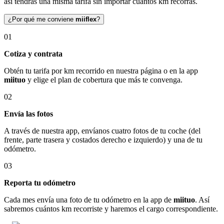
así tendrás una misma tarifa sin importar cuántos km recorras.
¿Por qué me conviene
miiflex
?
01
Cotiza y contrata
Obtén tu tarifa por km recorrido en nuestra página o en la app
miituo
y elige el plan de cobertura que más te convenga.
02
Envía las fotos
A través de nuestra app, envíanos cuatro fotos de tu coche (del
frente, parte trasera y costados derecho e izquierdo) y una de tu
odómetro.
03
Reporta tu odómetro
Cada mes envía una foto de tu odómetro en la app de
miituo
. Así
sabremos cuántos km recorriste y haremos el cargo correspondiente.