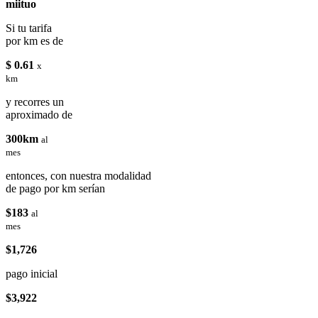
miituo
Si tu tarifa
por km es de
$ 0.61
x
km
y recorres un
aproximado de
300km
al
mes
entonces, con nuestra modalidad
de pago por km serían
$183
al
mes
$1,726
pago inicial
$3,922