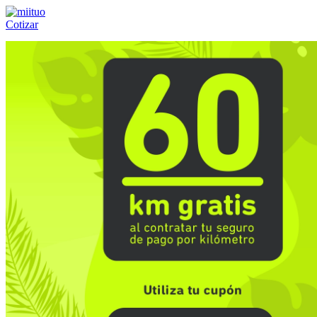
Cotizar
Llámanos al:
(55) 84-21-05-00
ó
800-953-00-59