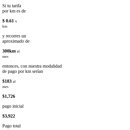
Si tu tarifa
por km es de
$ 0.61
x
km
y recorres un
aproximado de
300km
al
mes
entonces, con nuestra modalidad
de pago por km serían
$183
al
mes
$1,726
pago inicial
$3,922
Pago total