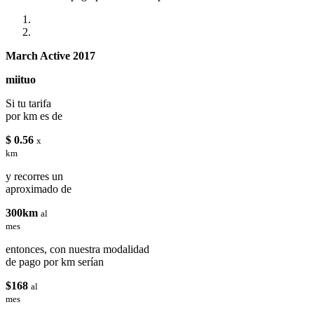
March Active 2017
miituo
Si tu tarifa
por km es de
$ 0.56
x
km
y recorres un
aproximado de
300km
al
mes
entonces, con nuestra modalidad
de pago por km serían
$168
al
mes