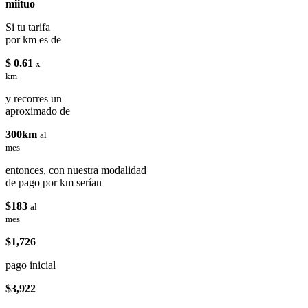
miituo
Si tu tarifa
por km es de
$ 0.61
x
km
y recorres un
aproximado de
300km
al
mes
entonces, con nuestra modalidad
de pago por km serían
$183
al
mes
$1,726
pago inicial
$3,922