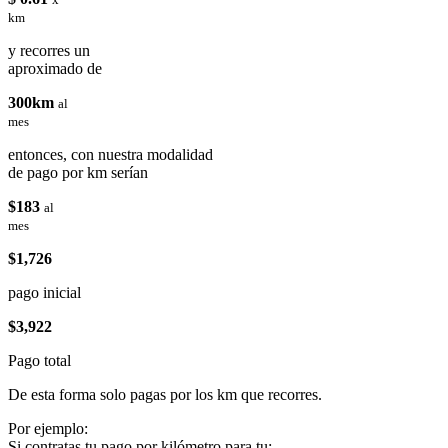
km
y recorres un
aproximado de
300km
al
mes
entonces, con nuestra modalidad
de pago por km serían
$183
al
mes
$1,726
pago inicial
$3,922
Pago total
De esta forma solo pagas por los km que recorres.
Por ejemplo:
Si contratas tu pago por kilómetro para tu: