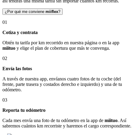
así tendrás una misma tarifa sin importar cuántos km recorras.
¿Por qué me conviene
miiflex
?
01
Cotiza y contrata
Obtén tu tarifa por km recorrido en nuestra página o en la app
miituo
y elige el plan de cobertura que más te convenga.
02
Envía las fotos
A través de nuestra app, envíanos cuatro fotos de tu coche (del
frente, parte trasera y costados derecho e izquierdo) y una de tu
odómetro.
03
Reporta tu odómetro
Cada mes envía una foto de tu odómetro en la app de
miituo
. Así
sabremos cuántos km recorriste y haremos el cargo correspondiente.