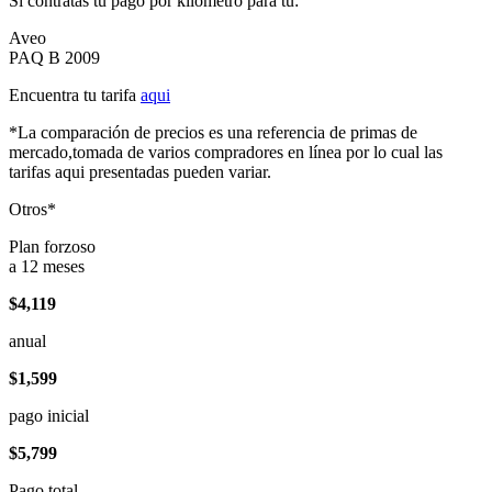
Si contratas tu pago por kilómetro para tu:
Aveo
PAQ B 2009
Encuentra tu tarifa
aqui
*La comparación de precios es una referencia de primas de
mercado,tomada de varios compradores en línea por lo cual las
tarifas aqui presentadas pueden variar.
Otros*
Plan forzoso
a 12 meses
$4,119
anual
$1,599
pago inicial
$5,799
Pago total