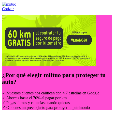
Cotizar
Llámanos al:
(55) 84-21-05-00
ó
800-953-00-59
¿Por qué elegir
miituo
para proteger tu
auto?
✓ Nuestros clientes nos califican con 4.7 estrellas en Google
✓ Ahorras hasta el 70% al pagar por km
✓ Pagas al mes y cancelas cuando quieras
✓ Obtienes un precio justo para proteger tu patrimonio