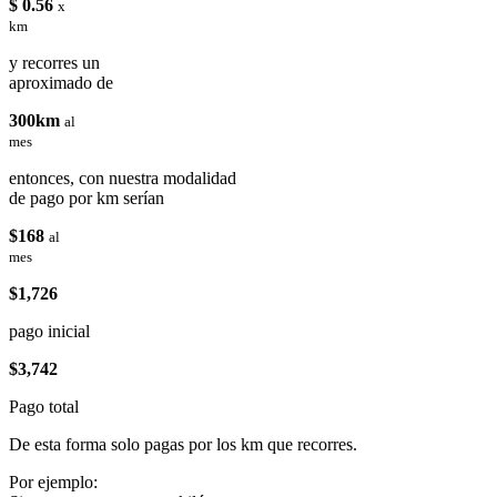
$ 0.56
x
km
y recorres un
aproximado de
300km
al
mes
entonces, con nuestra modalidad
de pago por km serían
$168
al
mes
$1,726
pago inicial
$3,742
Pago total
De esta forma solo pagas por los km que recorres.
Por ejemplo: