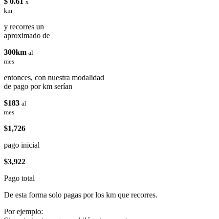
$ 0.61
x
km
y recorres un
aproximado de
300km
al
mes
entonces, con nuestra modalidad
de pago por km serían
$183
al
mes
$1,726
pago inicial
$3,922
Pago total
De esta forma solo pagas por los km que recorres.
Por ejemplo: