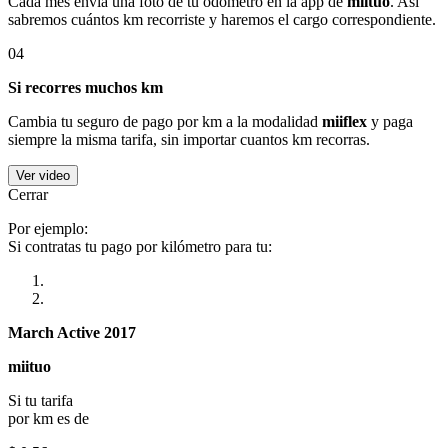
Cada mes envía una foto de tu odómetro en la app de
miituo
. Así
sabremos cuántos km recorriste y haremos el cargo correspondiente.
04
Si recorres muchos km
Cambia tu seguro de pago por km a la modalidad
miiflex
y paga
siempre la misma tarifa, sin importar cuantos km recorras.
Ver video
Cerrar
Por ejemplo:
Si contratas tu pago por kilómetro para tu:
March Active 2017
miituo
Si tu tarifa
por km es de