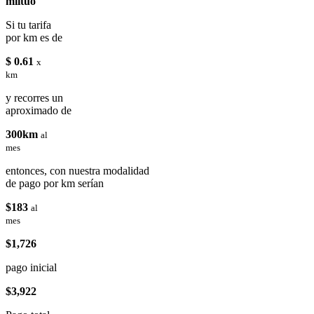
miituo
Si tu tarifa
por km es de
$ 0.61
x
km
y recorres un
aproximado de
300km
al
mes
entonces, con nuestra modalidad
de pago por km serían
$183
al
mes
$1,726
pago inicial
$3,922