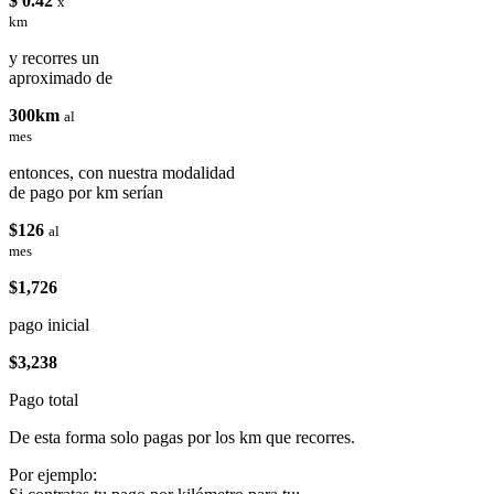
$ 0.42
x
km
y recorres un
aproximado de
300km
al
mes
entonces, con nuestra modalidad
de pago por km serían
$126
al
mes
$1,726
pago inicial
$3,238
Pago total
De esta forma solo pagas por los km que recorres.
Por ejemplo: