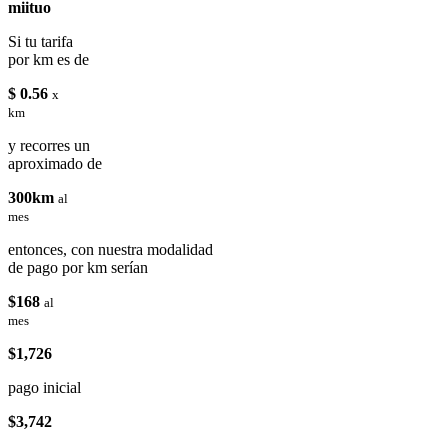
miituo
Si tu tarifa
por km es de
$ 0.56
x
km
y recorres un
aproximado de
300km
al
mes
entonces, con nuestra modalidad
de pago por km serían
$168
al
mes
$1,726
pago inicial
$3,742