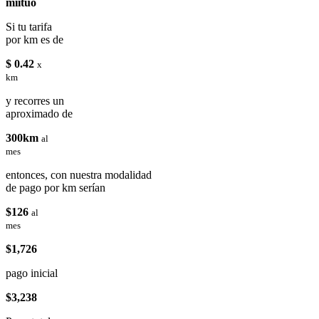
miituo
Si tu tarifa
por km es de
$ 0.42
x
km
y recorres un
aproximado de
300km
al
mes
entonces, con nuestra modalidad
de pago por km serían
$126
al
mes
$1,726
pago inicial
$3,238