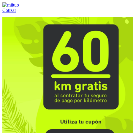
Cotizar
Llámanos al:
(55) 84-21-05-00
ó
800-953-00-59