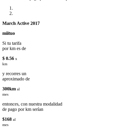
March Active 2017
miituo
Si tu tarifa
por km es de
$ 0.56
x
km
y recorres un
aproximado de
300km
al
mes
entonces, con nuestra modalidad
de pago por km serían
$168
al
mes