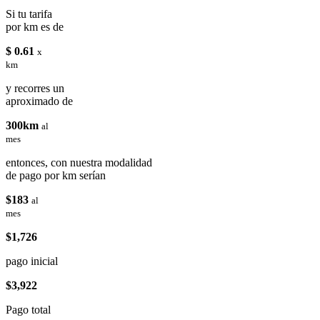
Si tu tarifa
por km es de
$ 0.61
x
km
y recorres un
aproximado de
300km
al
mes
entonces, con nuestra modalidad
de pago por km serían
$183
al
mes
$1,726
pago inicial
$3,922
Pago total