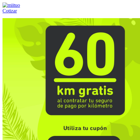
Cotizar
Llámanos al:
(55) 84-21-05-00
ó
800-953-00-59