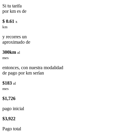
Si tu tarifa
por km es de
$ 0.61
x
km
y recorres un
aproximado de
300km
al
mes
entonces, con nuestra modalidad
de pago por km serían
$183
al
mes
$1,726
pago inicial
$3,922
Pago total