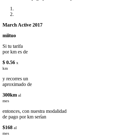
March Active 2017
miituo
Si tu tarifa
por km es de
$ 0.56
x
km
y recorres un
aproximado de
300km
al
mes
entonces, con nuestra modalidad
de pago por km serían
$168
al
mes