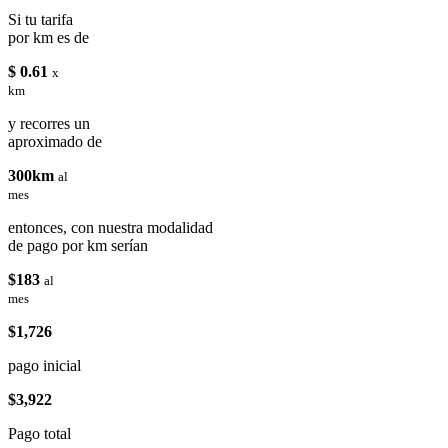
Si tu tarifa
por km es de
$ 0.61
x
km
y recorres un
aproximado de
300km
al
mes
entonces, con nuestra modalidad
de pago por km serían
$183
al
mes
$1,726
pago inicial
$3,922
Pago total