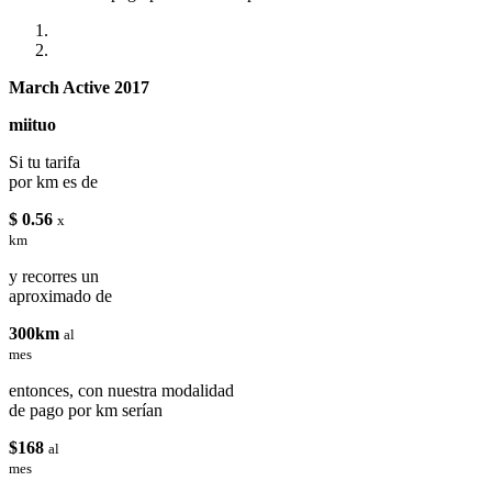
March Active 2017
miituo
Si tu tarifa
por km es de
$ 0.56
x
km
y recorres un
aproximado de
300km
al
mes
entonces, con nuestra modalidad
de pago por km serían
$168
al
mes