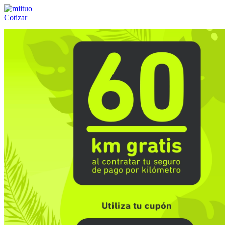
Cotizar
Llámanos al:
(55) 84-21-05-00
ó
800-953-00-59