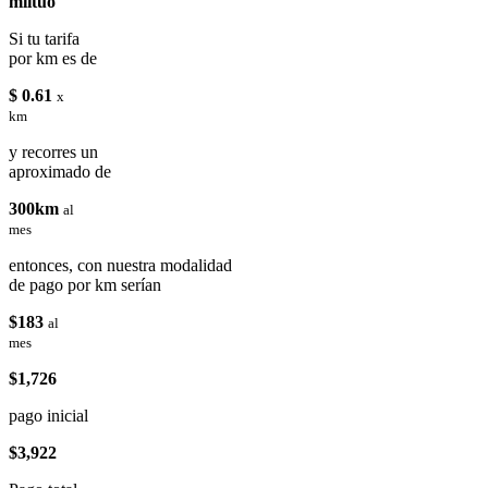
miituo
Si tu tarifa
por km es de
$ 0.61
x
km
y recorres un
aproximado de
300km
al
mes
entonces, con nuestra modalidad
de pago por km serían
$183
al
mes
$1,726
pago inicial
$3,922