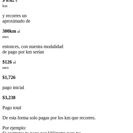
$ 0.42
x
km
y recorres un
aproximado de
300km
al
mes
entonces, con nuestra modalidad
de pago por km serían
$126
al
mes
$1,726
pago inicial
$3,238
Pago total
De esta forma solo pagas por los km que recorres.
Por ejemplo: