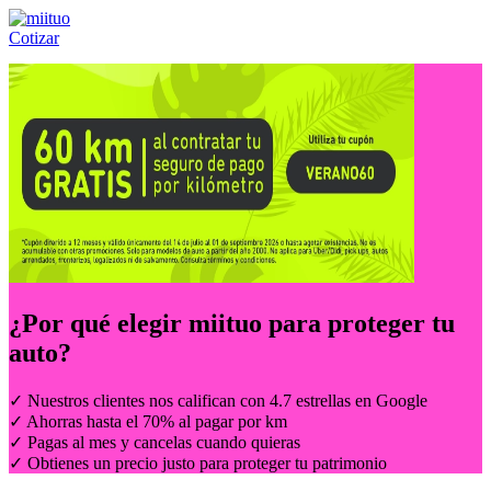
Cotizar
Llámanos al:
(55) 84-21-05-00
ó
800-953-00-59
¿Por qué elegir
miituo
para proteger tu
auto?
✓ Nuestros clientes nos califican con 4.7 estrellas en Google
✓ Ahorras hasta el 70% al pagar por km
✓ Pagas al mes y cancelas cuando quieras
✓ Obtienes un precio justo para proteger tu patrimonio