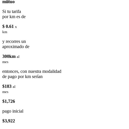
miituo
Si tu tarifa
por km es de
$ 0.61
x
km
y recorres un
aproximado de
300km
al
mes
entonces, con nuestra modalidad
de pago por km serían
$183
al
mes
$1,726
pago inicial
$3,922