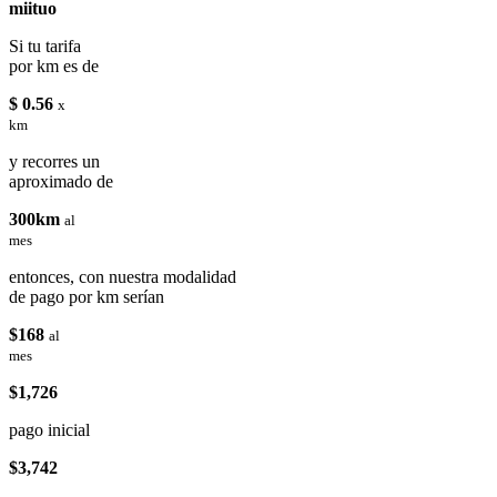
miituo
Si tu tarifa
por km es de
$ 0.56
x
km
y recorres un
aproximado de
300km
al
mes
entonces, con nuestra modalidad
de pago por km serían
$168
al
mes
$1,726
pago inicial
$3,742