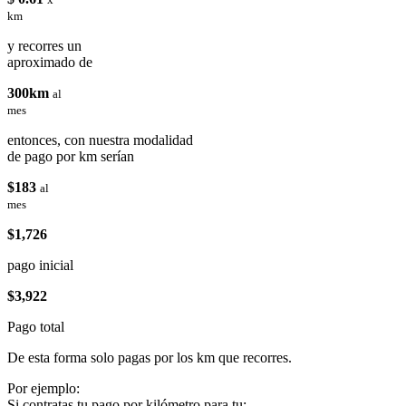
km
y recorres un
aproximado de
300km
al
mes
entonces, con nuestra modalidad
de pago por km serían
$183
al
mes
$1,726
pago inicial
$3,922
Pago total
De esta forma solo pagas por los km que recorres.
Por ejemplo:
Si contratas tu pago por kilómetro para tu: