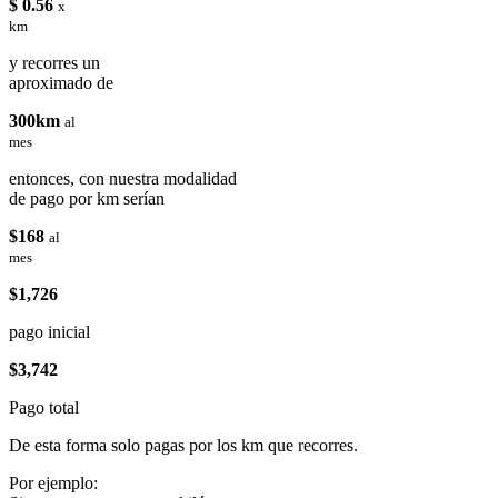
$ 0.56
x
km
y recorres un
aproximado de
300km
al
mes
entonces, con nuestra modalidad
de pago por km serían
$168
al
mes
$1,726
pago inicial
$3,742
Pago total
De esta forma solo pagas por los km que recorres.
Por ejemplo: