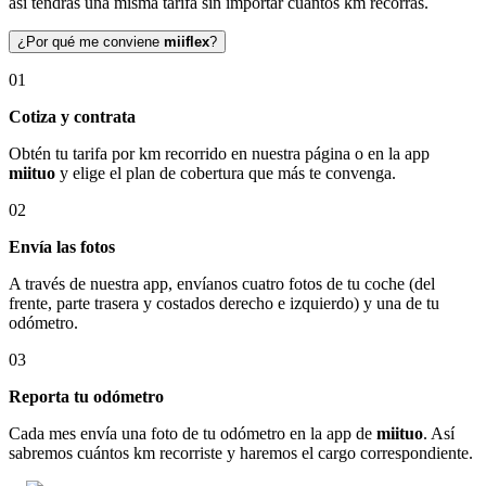
así tendrás una misma tarifa sin importar cuántos km recorras.
¿Por qué me conviene
miiflex
?
01
Cotiza y contrata
Obtén tu tarifa por km recorrido en nuestra página o en la app
miituo
y elige el plan de cobertura que más te convenga.
02
Envía las fotos
A través de nuestra app, envíanos cuatro fotos de tu coche (del
frente, parte trasera y costados derecho e izquierdo) y una de tu
odómetro.
03
Reporta tu odómetro
Cada mes envía una foto de tu odómetro en la app de
miituo
. Así
sabremos cuántos km recorriste y haremos el cargo correspondiente.