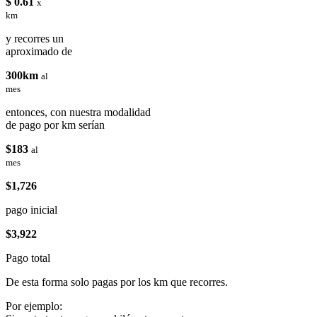
$ 0.61
x
km
y recorres un
aproximado de
300km
al
mes
entonces, con nuestra modalidad
de pago por km serían
$183
al
mes
$1,726
pago inicial
$3,922
Pago total
De esta forma solo pagas por los km que recorres.
Por ejemplo: