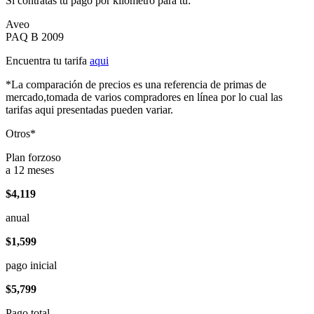
Si contratas tu pago por kilómetro para tu:
Aveo
PAQ B 2009
Encuentra tu tarifa
aqui
*La comparación de precios es una referencia de primas de
mercado,tomada de varios compradores en línea por lo cual las
tarifas aqui presentadas pueden variar.
Otros*
Plan forzoso
a 12 meses
$4,119
anual
$1,599
pago inicial
$5,799
Pago total