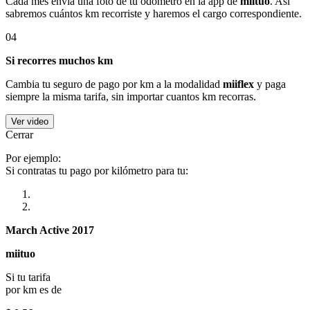
Cada mes envía una foto de tu odómetro en la app de
miituo
. Así
sabremos cuántos km recorriste y haremos el cargo correspondiente.
04
Si recorres muchos km
Cambia tu seguro de pago por km a la modalidad
miiflex
y paga
siempre la misma tarifa, sin importar cuantos km recorras.
Ver video
Cerrar
Por ejemplo:
Si contratas tu pago por kilómetro para tu:
March Active 2017
miituo
Si tu tarifa
por km es de