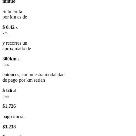
miituo
Si tu tarifa
por km es de
$ 0.42
x
km
y recorres un
aproximado de
300km
al
mes
entonces, con nuestra modalidad
de pago por km serían
$126
al
mes
$1,726
pago inicial
$3,238