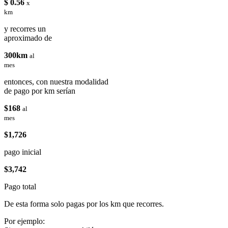
$ 0.56
x
km
y recorres un
aproximado de
300km
al
mes
entonces, con nuestra modalidad
de pago por km serían
$168
al
mes
$1,726
pago inicial
$3,742
Pago total
De esta forma solo pagas por los km que recorres.
Por ejemplo: