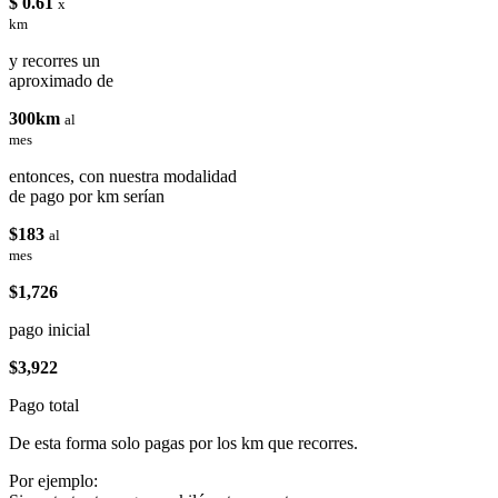
$ 0.61
x
km
y recorres un
aproximado de
300km
al
mes
entonces, con nuestra modalidad
de pago por km serían
$183
al
mes
$1,726
pago inicial
$3,922
Pago total
De esta forma solo pagas por los km que recorres.
Por ejemplo: