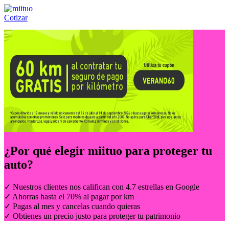
Cotizar
Llámanos al:
(55) 84-21-05-00
ó
800-953-00-59
¿Por qué elegir
miituo
para proteger tu
auto?
✓ Nuestros clientes nos califican con 4.7 estrellas en Google
✓ Ahorras hasta el 70% al pagar por km
✓ Pagas al mes y cancelas cuando quieras
✓ Obtienes un precio justo para proteger tu patrimonio