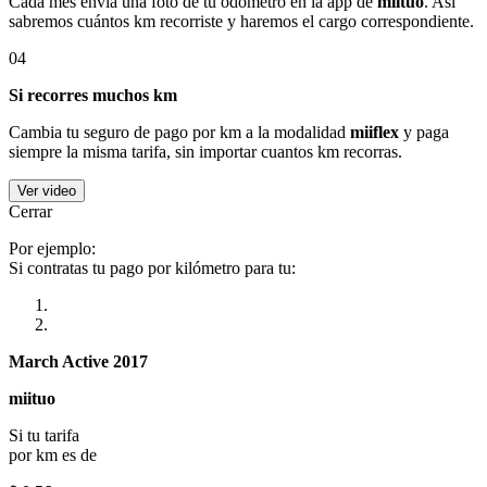
Cada mes envía una foto de tu odómetro en la app de
miituo
. Así
sabremos cuántos km recorriste y haremos el cargo correspondiente.
04
Si recorres muchos km
Cambia tu seguro de pago por km a la modalidad
miiflex
y paga
siempre la misma tarifa, sin importar cuantos km recorras.
Ver video
Cerrar
Por ejemplo:
Si contratas tu pago por kilómetro para tu:
March Active 2017
miituo
Si tu tarifa
por km es de