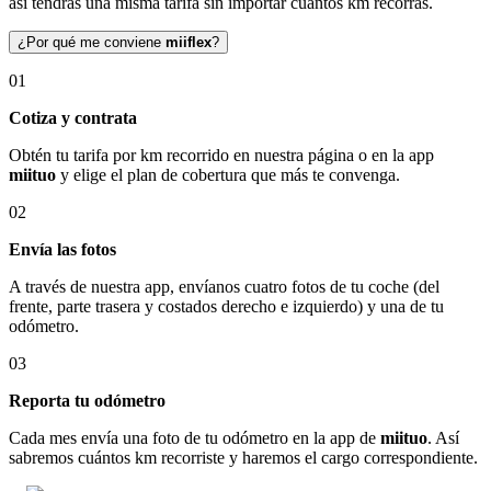
así tendrás una misma tarifa sin importar cuántos km recorras.
¿Por qué me conviene
miiflex
?
01
Cotiza y contrata
Obtén tu tarifa por km recorrido en nuestra página o en la app
miituo
y elige el plan de cobertura que más te convenga.
02
Envía las fotos
A través de nuestra app, envíanos cuatro fotos de tu coche (del
frente, parte trasera y costados derecho e izquierdo) y una de tu
odómetro.
03
Reporta tu odómetro
Cada mes envía una foto de tu odómetro en la app de
miituo
. Así
sabremos cuántos km recorriste y haremos el cargo correspondiente.