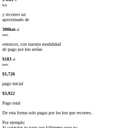
km
y recorres un
aproximado de
300km
al
mes
entonces, con nuestra modalidad
de pago por km serían
$183
al
mes
$1,726
pago inicial
$3,922
Pago total
De esta forma solo pagas por los km que recorres.
Por ejemplo:
Si contratas tu pago por kilómetro para tu: