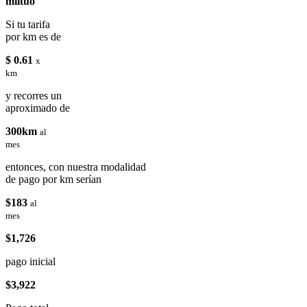
miituo
Si tu tarifa
por km es de
$ 0.61
x
km
y recorres un
aproximado de
300km
al
mes
entonces, con nuestra modalidad
de pago por km serían
$183
al
mes
$1,726
pago inicial
$3,922