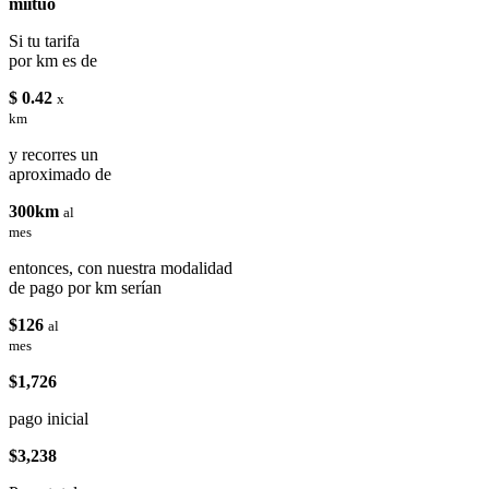
miituo
Si tu tarifa
por km es de
$ 0.42
x
km
y recorres un
aproximado de
300km
al
mes
entonces, con nuestra modalidad
de pago por km serían
$126
al
mes
$1,726
pago inicial
$3,238