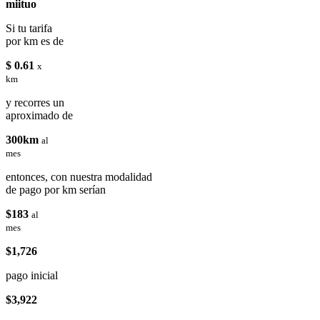
miituo
Si tu tarifa
por km es de
$ 0.61
x
km
y recorres un
aproximado de
300km
al
mes
entonces, con nuestra modalidad
de pago por km serían
$183
al
mes
$1,726
pago inicial
$3,922