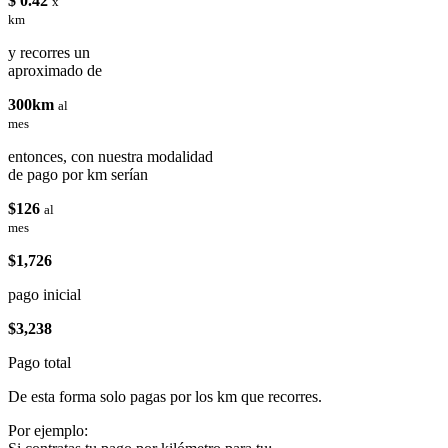
$ 0.42
x
km
y recorres un
aproximado de
300km
al
mes
entonces, con nuestra modalidad
de pago por km serían
$126
al
mes
$1,726
pago inicial
$3,238
Pago total
De esta forma solo pagas por los km que recorres.
Por ejemplo: