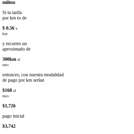
miituo
Si tu tarifa
por km es de
$ 0.56
x
km
y recorres un
aproximado de
300km
al
mes
entonces, con nuestra modalidad
de pago por km serían
$168
al
mes
$1,726
pago inicial
$3,742