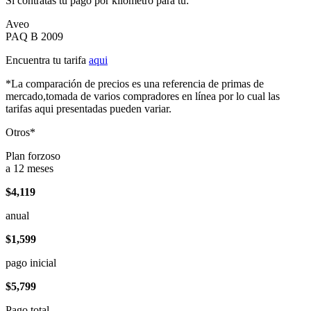
Si contratas tu pago por kilómetro para tu:
Aveo
PAQ B 2009
Encuentra tu tarifa
aqui
*La comparación de precios es una referencia de primas de
mercado,tomada de varios compradores en línea por lo cual las
tarifas aqui presentadas pueden variar.
Otros*
Plan forzoso
a 12 meses
$4,119
anual
$1,599
pago inicial
$5,799
Pago total