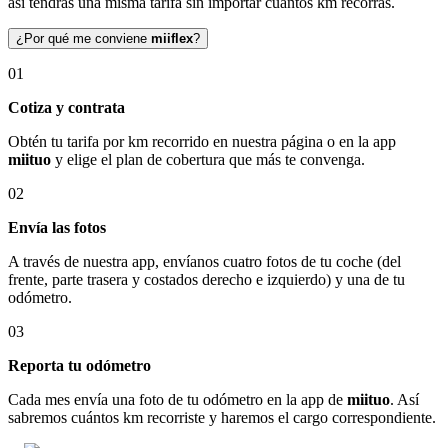
así tendrás una misma tarifa sin importar cuántos km recorras.
¿Por qué me conviene
miiflex
?
01
Cotiza y contrata
Obtén tu tarifa por km recorrido en nuestra página o en la app
miituo
y elige el plan de cobertura que más te convenga.
02
Envía las fotos
A través de nuestra app, envíanos cuatro fotos de tu coche (del
frente, parte trasera y costados derecho e izquierdo) y una de tu
odómetro.
03
Reporta tu odómetro
Cada mes envía una foto de tu odómetro en la app de
miituo
. Así
sabremos cuántos km recorriste y haremos el cargo correspondiente.