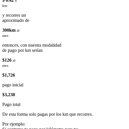
$ 0.42
x
km
y recorres un
aproximado de
300km
al
mes
entonces, con nuestra modalidad
de pago por km serían
$126
al
mes
$1,726
pago inicial
$3,238
Pago total
De esta forma solo pagas por los km que recorres.
Por ejemplo: