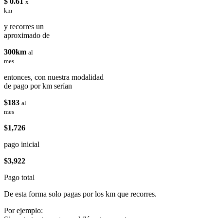
$ 0.61
x
km
y recorres un
aproximado de
300km
al
mes
entonces, con nuestra modalidad
de pago por km serían
$183
al
mes
$1,726
pago inicial
$3,922
Pago total
De esta forma solo pagas por los km que recorres.
Por ejemplo: