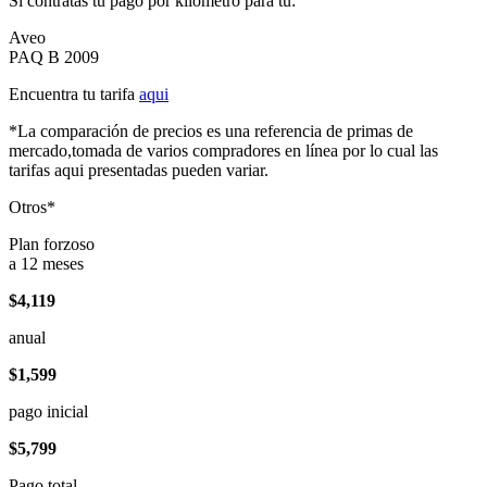
Si contratas tu pago por kilómetro para tu:
Aveo
PAQ B 2009
Encuentra tu tarifa
aqui
*La comparación de precios es una referencia de primas de
mercado,tomada de varios compradores en línea por lo cual las
tarifas aqui presentadas pueden variar.
Otros*
Plan forzoso
a 12 meses
$4,119
anual
$1,599
pago inicial
$5,799
Pago total