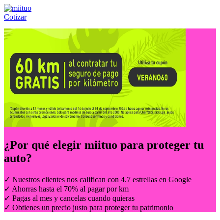
Cotizar
Llámanos al:
(55) 84-21-05-00
ó
800-953-00-59
¿Por qué elegir
miituo
para proteger tu
auto?
✓ Nuestros clientes nos califican con 4.7 estrellas en Google
✓ Ahorras hasta el 70% al pagar por km
✓ Pagas al mes y cancelas cuando quieras
✓ Obtienes un precio justo para proteger tu patrimonio