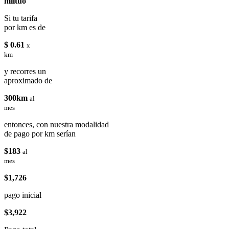
miituo
Si tu tarifa
por km es de
$ 0.61
x
km
y recorres un
aproximado de
300km
al
mes
entonces, con nuestra modalidad
de pago por km serían
$183
al
mes
$1,726
pago inicial
$3,922