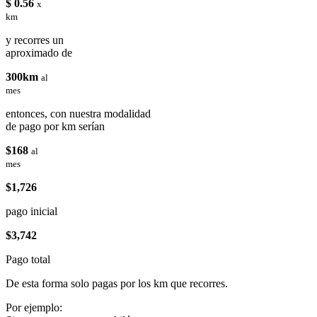
$ 0.56
x
km
y recorres un
aproximado de
300km
al
mes
entonces, con nuestra modalidad
de pago por km serían
$168
al
mes
$1,726
pago inicial
$3,742
Pago total
De esta forma solo pagas por los km que recorres.
Por ejemplo: