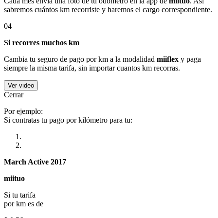
Cada mes envía una foto de tu odómetro en la app de
miituo
. Así
sabremos cuántos km recorriste y haremos el cargo correspondiente.
04
Si recorres muchos km
Cambia tu seguro de pago por km a la modalidad
miiflex
y paga
siempre la misma tarifa, sin importar cuantos km recorras.
Ver video
Cerrar
Por ejemplo:
Si contratas tu pago por kilómetro para tu:
March Active 2017
miituo
Si tu tarifa
por km es de