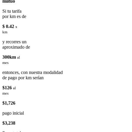
miituo
Si tu tarifa
por km es de
$ 0.42
x
km
y recorres un
aproximado de
300km
al
mes
entonces, con nuestra modalidad
de pago por km serían
$126
al
mes
$1,726
pago inicial
$3,238