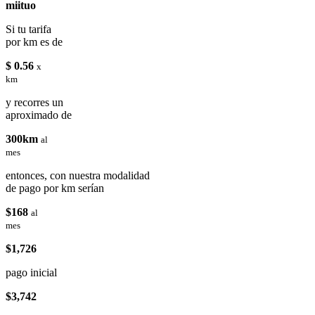
miituo
Si tu tarifa
por km es de
$ 0.56
x
km
y recorres un
aproximado de
300km
al
mes
entonces, con nuestra modalidad
de pago por km serían
$168
al
mes
$1,726
pago inicial
$3,742