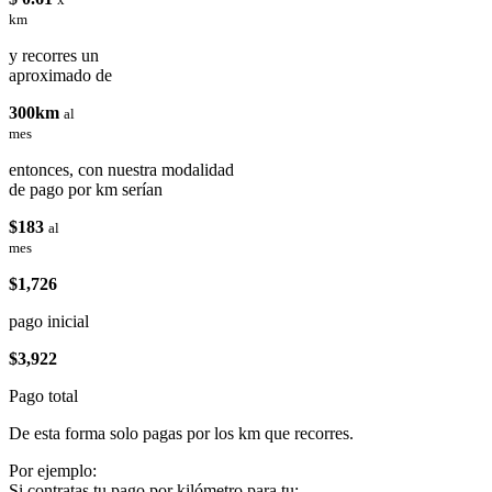
km
y recorres un
aproximado de
300km
al
mes
entonces, con nuestra modalidad
de pago por km serían
$183
al
mes
$1,726
pago inicial
$3,922
Pago total
De esta forma solo pagas por los km que recorres.
Por ejemplo:
Si contratas tu pago por kilómetro para tu: