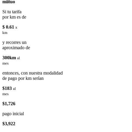
miituo
Si tu tarifa
por km es de
$ 0.61
x
km
y recorres un
aproximado de
300km
al
mes
entonces, con nuestra modalidad
de pago por km serían
$183
al
mes
$1,726
pago inicial
$3,922