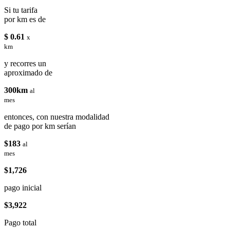
Si tu tarifa
por km es de
$ 0.61
x
km
y recorres un
aproximado de
300km
al
mes
entonces, con nuestra modalidad
de pago por km serían
$183
al
mes
$1,726
pago inicial
$3,922
Pago total