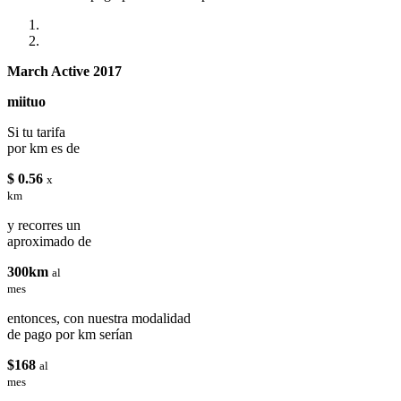
March Active 2017
miituo
Si tu tarifa
por km es de
$ 0.56
x
km
y recorres un
aproximado de
300km
al
mes
entonces, con nuestra modalidad
de pago por km serían
$168
al
mes