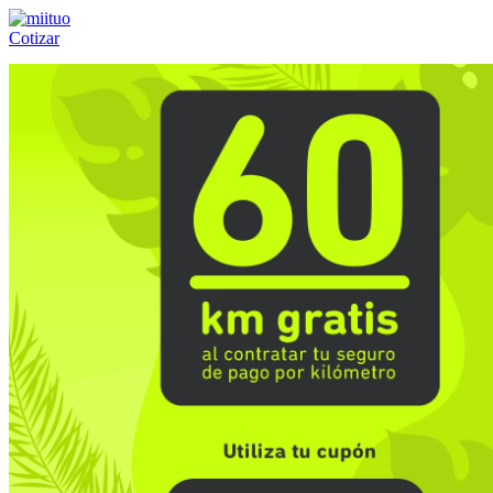
Cotizar
Llámanos al:
(55) 84-21-05-00
ó
800-953-00-59