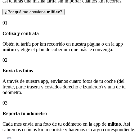
así tendrás una misma tarifa sin importar cuántos km recorras.
¿Por qué me conviene
miiflex
?
01
Cotiza y contrata
Obtén tu tarifa por km recorrido en nuestra página o en la app
miituo
y elige el plan de cobertura que más te convenga.
02
Envía las fotos
A través de nuestra app, envíanos cuatro fotos de tu coche (del
frente, parte trasera y costados derecho e izquierdo) y una de tu
odómetro.
03
Reporta tu odómetro
Cada mes envía una foto de tu odómetro en la app de
miituo
. Así
sabremos cuántos km recorriste y haremos el cargo correspondiente.