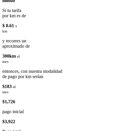
miituo
Si tu tarifa
por km es de
$ 0.61
x
km
y recorres un
aproximado de
300km
al
mes
entonces, con nuestra modalidad
de pago por km serían
$183
al
mes
$1,726
pago inicial
$3,922