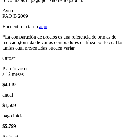
Si contratas tu pago por kilómetro para tu:
Aveo
PAQ B 2009
Encuentra tu tarifa
aqui
*La comparación de precios es una referencia de primas de
mercado,tomada de varios compradores en línea por lo cual las
tarifas aqui presentadas pueden variar.
Otros*
Plan forzoso
a 12 meses
$4,119
anual
$1,599
pago inicial
$5,799
Pago total