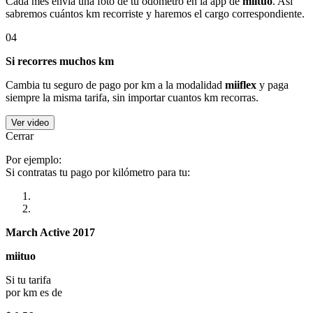
Cada mes envía una foto de tu odómetro en la app de
miituo
. Así
sabremos cuántos km recorriste y haremos el cargo correspondiente.
04
Si recorres muchos km
Cambia tu seguro de pago por km a la modalidad
miiflex
y paga
siempre la misma tarifa, sin importar cuantos km recorras.
Ver video
Cerrar
Por ejemplo:
Si contratas tu pago por kilómetro para tu:
March Active 2017
miituo
Si tu tarifa
por km es de