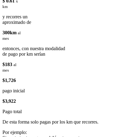
$ 0.61
x
km
y recorres un
aproximado de
300km
al
mes
entonces, con nuestra modalidad
de pago por km serían
$183
al
mes
$1,726
pago inicial
$3,922
Pago total
De esta forma solo pagas por los km que recorres.
Por ejemplo: