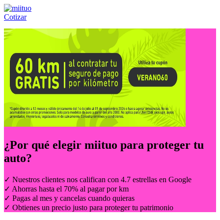
Cotizar
Llámanos al:
(55) 84-21-05-00
ó
800-953-00-59
¿Por qué elegir
miituo
para proteger tu
auto?
✓ Nuestros clientes nos califican con 4.7 estrellas en Google
✓ Ahorras hasta el 70% al pagar por km
✓ Pagas al mes y cancelas cuando quieras
✓ Obtienes un precio justo para proteger tu patrimonio