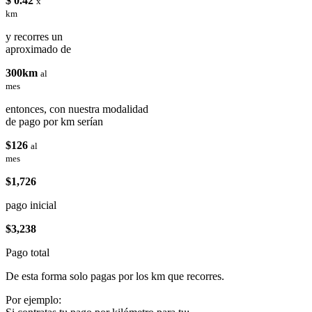
$ 0.42
x
km
y recorres un
aproximado de
300km
al
mes
entonces, con nuestra modalidad
de pago por km serían
$126
al
mes
$1,726
pago inicial
$3,238
Pago total
De esta forma solo pagas por los km que recorres.
Por ejemplo: