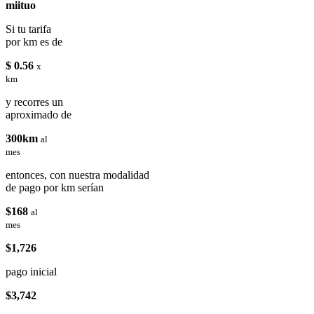
miituo
Si tu tarifa
por km es de
$ 0.56
x
km
y recorres un
aproximado de
300km
al
mes
entonces, con nuestra modalidad
de pago por km serían
$168
al
mes
$1,726
pago inicial
$3,742