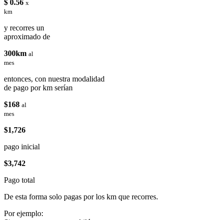
$ 0.56
x
km
y recorres un
aproximado de
300km
al
mes
entonces, con nuestra modalidad
de pago por km serían
$168
al
mes
$1,726
pago inicial
$3,742
Pago total
De esta forma solo pagas por los km que recorres.
Por ejemplo: