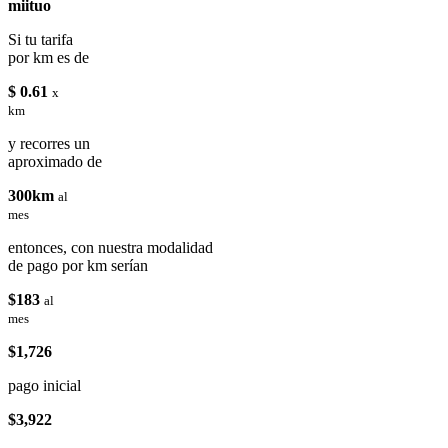
miituo
Si tu tarifa
por km es de
$ 0.61
x
km
y recorres un
aproximado de
300km
al
mes
entonces, con nuestra modalidad
de pago por km serían
$183
al
mes
$1,726
pago inicial
$3,922