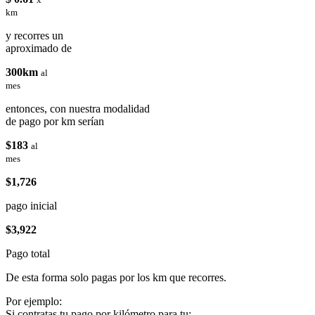
km
y recorres un
aproximado de
300km
al
mes
entonces, con nuestra modalidad
de pago por km serían
$183
al
mes
$1,726
pago inicial
$3,922
Pago total
De esta forma solo pagas por los km que recorres.
Por ejemplo:
Si contratas tu pago por kilómetro para tu: