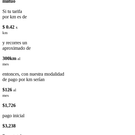
miituo
Si tu tarifa
por km es de
$ 0.42
x
km
y recorres un
aproximado de
300km
al
mes
entonces, con nuestra modalidad
de pago por km serían
$126
al
mes
$1,726
pago inicial
$3,238