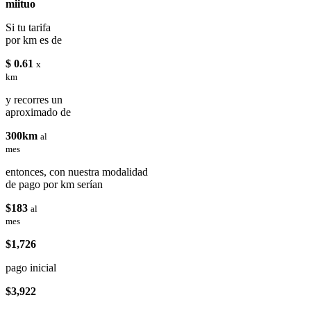
miituo
Si tu tarifa
por km es de
$ 0.61
x
km
y recorres un
aproximado de
300km
al
mes
entonces, con nuestra modalidad
de pago por km serían
$183
al
mes
$1,726
pago inicial
$3,922