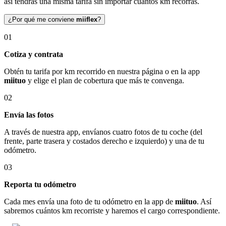
así tendrás una misma tarifa sin importar cuántos km recorras.
¿Por qué me conviene
miiflex
?
01
Cotiza y contrata
Obtén tu tarifa por km recorrido en nuestra página o en la app
miituo
y elige el plan de cobertura que más te convenga.
02
Envía las fotos
A través de nuestra app, envíanos cuatro fotos de tu coche (del
frente, parte trasera y costados derecho e izquierdo) y una de tu
odómetro.
03
Reporta tu odómetro
Cada mes envía una foto de tu odómetro en la app de
miituo
. Así
sabremos cuántos km recorriste y haremos el cargo correspondiente.