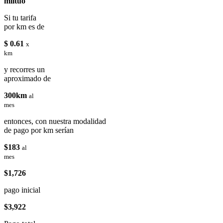
miituo
Si tu tarifa
por km es de
$ 0.61
x
km
y recorres un
aproximado de
300km
al
mes
entonces, con nuestra modalidad
de pago por km serían
$183
al
mes
$1,726
pago inicial
$3,922