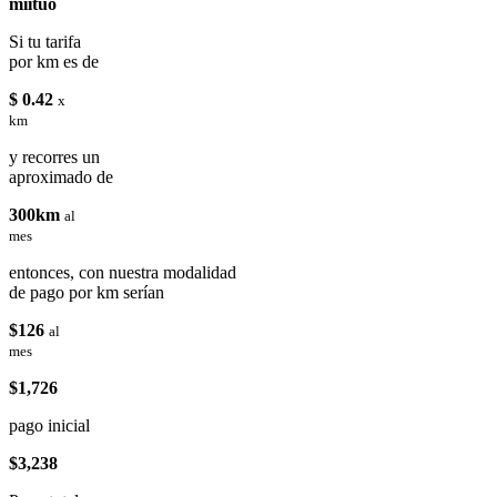
miituo
Si tu tarifa
por km es de
$ 0.42
x
km
y recorres un
aproximado de
300km
al
mes
entonces, con nuestra modalidad
de pago por km serían
$126
al
mes
$1,726
pago inicial
$3,238