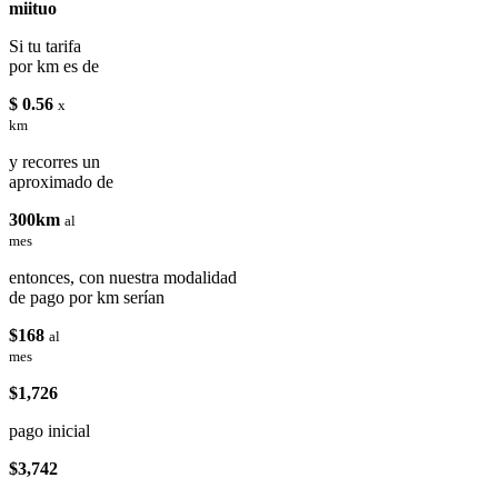
miituo
Si tu tarifa
por km es de
$ 0.56
x
km
y recorres un
aproximado de
300km
al
mes
entonces, con nuestra modalidad
de pago por km serían
$168
al
mes
$1,726
pago inicial
$3,742