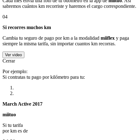
Cada mes envía una foto de tu odómetro en la app de
miituo
. Así
sabremos cuántos km recorriste y haremos el cargo correspondiente.
04
Si recorres muchos km
Cambia tu seguro de pago por km a la modalidad
miiflex
y paga
siempre la misma tarifa, sin importar cuantos km recorras.
Ver video
Cerrar
Por ejemplo:
Si contratas tu pago por kilómetro para tu:
March Active 2017
miituo
Si tu tarifa
por km es de