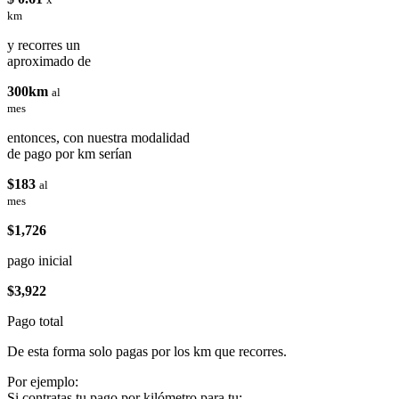
km
y recorres un
aproximado de
300km
al
mes
entonces, con nuestra modalidad
de pago por km serían
$183
al
mes
$1,726
pago inicial
$3,922
Pago total
De esta forma solo pagas por los km que recorres.
Por ejemplo:
Si contratas tu pago por kilómetro para tu: