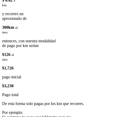
$ 0.42
x
km
y recorres un
aproximado de
300km
al
mes
entonces, con nuestra modalidad
de pago por km serían
$126
al
mes
$1,726
pago inicial
$3,238
Pago total
De esta forma solo pagas por los km que recorres.
Por ejemplo: