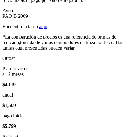
Si contratas tu pago por kilómetro para tu:
Aveo
PAQ B 2009
Encuentra tu tarifa
aqui
*La comparación de precios es una referencia de primas de
mercado,tomada de varios compradores en línea por lo cual las
tarifas aqui presentadas pueden variar.
Otros*
Plan forzoso
a 12 meses
$4,119
anual
$1,599
pago inicial
$5,799
Pago total