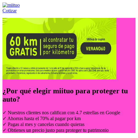
Cotizar
Llámanos al:
(55) 84-21-05-00
ó
800-953-00-59
¿Por qué elegir
miituo
para proteger tu
auto?
✓ Nuestros clientes nos califican con 4.7 estrellas en Google
✓ Ahorras hasta el 70% al pagar por km
✓ Pagas al mes y cancelas cuando quieras
✓ Obtienes un precio justo para proteger tu patrimonio