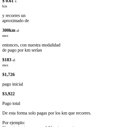
$ 0.61
x
km
y recorres un
aproximado de
300km
al
mes
entonces, con nuestra modalidad
de pago por km serían
$183
al
mes
$1,726
pago inicial
$3,922
Pago total
De esta forma solo pagas por los km que recorres.
Por ejemplo: