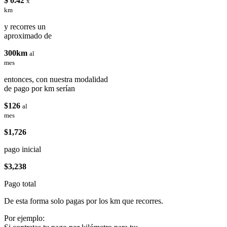
$ 0.42
x
km
y recorres un
aproximado de
300km
al
mes
entonces, con nuestra modalidad
de pago por km serían
$126
al
mes
$1,726
pago inicial
$3,238
Pago total
De esta forma solo pagas por los km que recorres.
Por ejemplo: