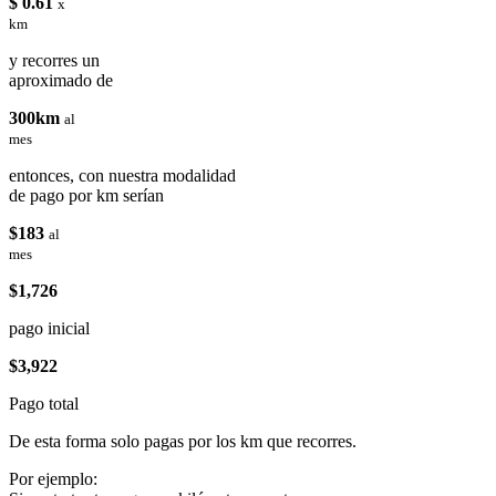
$ 0.61
x
km
y recorres un
aproximado de
300km
al
mes
entonces, con nuestra modalidad
de pago por km serían
$183
al
mes
$1,726
pago inicial
$3,922
Pago total
De esta forma solo pagas por los km que recorres.
Por ejemplo: