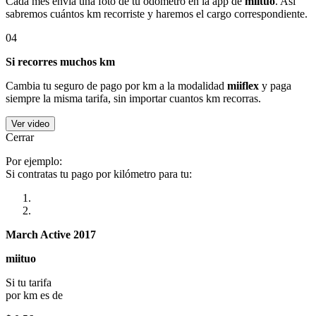
Cada mes envía una foto de tu odómetro en la app de
miituo
. Así
sabremos cuántos km recorriste y haremos el cargo correspondiente.
04
Si recorres muchos km
Cambia tu seguro de pago por km a la modalidad
miiflex
y paga
siempre la misma tarifa, sin importar cuantos km recorras.
Ver video
Cerrar
Por ejemplo:
Si contratas tu pago por kilómetro para tu:
March Active 2017
miituo
Si tu tarifa
por km es de