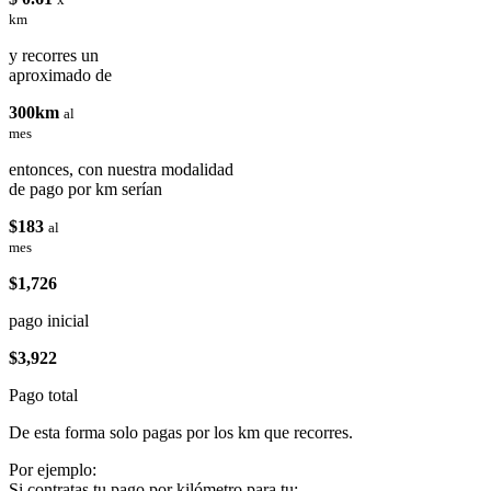
km
y recorres un
aproximado de
300km
al
mes
entonces, con nuestra modalidad
de pago por km serían
$183
al
mes
$1,726
pago inicial
$3,922
Pago total
De esta forma solo pagas por los km que recorres.
Por ejemplo:
Si contratas tu pago por kilómetro para tu: