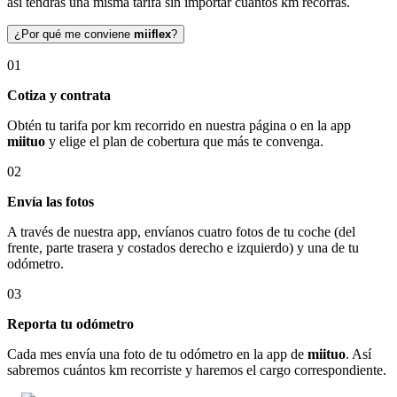
así tendrás una misma tarifa sin importar cuántos km recorras.
¿Por qué me conviene
miiflex
?
01
Cotiza y contrata
Obtén tu tarifa por km recorrido en nuestra página o en la app
miituo
y elige el plan de cobertura que más te convenga.
02
Envía las fotos
A través de nuestra app, envíanos cuatro fotos de tu coche (del
frente, parte trasera y costados derecho e izquierdo) y una de tu
odómetro.
03
Reporta tu odómetro
Cada mes envía una foto de tu odómetro en la app de
miituo
. Así
sabremos cuántos km recorriste y haremos el cargo correspondiente.