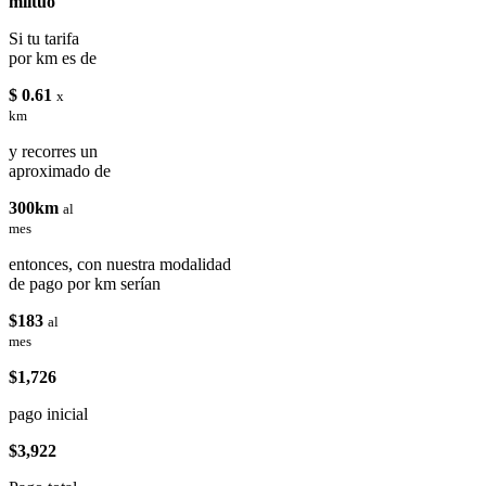
miituo
Si tu tarifa
por km es de
$ 0.61
x
km
y recorres un
aproximado de
300km
al
mes
entonces, con nuestra modalidad
de pago por km serían
$183
al
mes
$1,726
pago inicial
$3,922