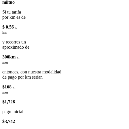
miituo
Si tu tarifa
por km es de
$ 0.56
x
km
y recorres un
aproximado de
300km
al
mes
entonces, con nuestra modalidad
de pago por km serían
$168
al
mes
$1,726
pago inicial
$3,742