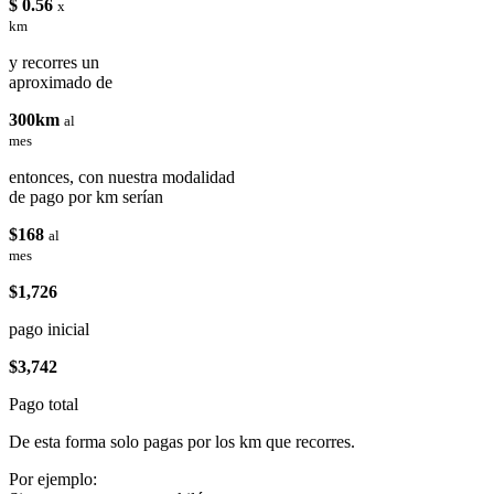
$ 0.56
x
km
y recorres un
aproximado de
300km
al
mes
entonces, con nuestra modalidad
de pago por km serían
$168
al
mes
$1,726
pago inicial
$3,742
Pago total
De esta forma solo pagas por los km que recorres.
Por ejemplo: