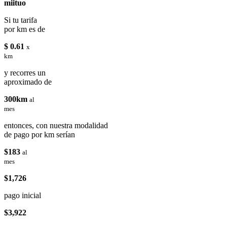
miituo
Si tu tarifa
por km es de
$ 0.61
x
km
y recorres un
aproximado de
300km
al
mes
entonces, con nuestra modalidad
de pago por km serían
$183
al
mes
$1,726
pago inicial
$3,922