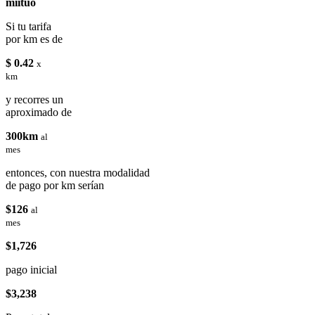
miituo
Si tu tarifa
por km es de
$ 0.42
x
km
y recorres un
aproximado de
300km
al
mes
entonces, con nuestra modalidad
de pago por km serían
$126
al
mes
$1,726
pago inicial
$3,238