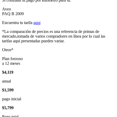
Si contratas tu pago por kilómetro para tu:
Aveo
PAQ B 2009
Encuentra tu tarifa
aqui
*La comparación de precios es una referencia de primas de
mercado,tomada de varios compradores en línea por lo cual las
tarifas aqui presentadas pueden variar.
Otros*
Plan forzoso
a 12 meses
$4,119
anual
$1,599
pago inicial
$5,799
Pago total