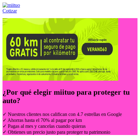
Cotizar
Llámanos al:
(55) 84-21-05-00
ó
800-953-00-59
¿Por qué elegir
miituo
para proteger tu
auto?
✓ Nuestros clientes nos califican con 4.7 estrellas en Google
✓ Ahorras hasta el 70% al pagar por km
✓ Pagas al mes y cancelas cuando quieras
✓ Obtienes un precio justo para proteger tu patrimonio