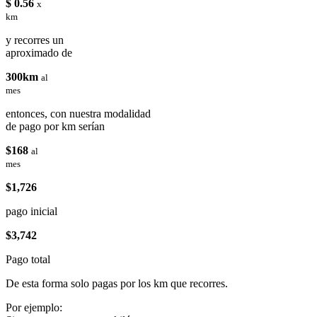
$ 0.56
x
km
y recorres un
aproximado de
300km
al
mes
entonces, con nuestra modalidad
de pago por km serían
$168
al
mes
$1,726
pago inicial
$3,742
Pago total
De esta forma solo pagas por los km que recorres.
Por ejemplo: