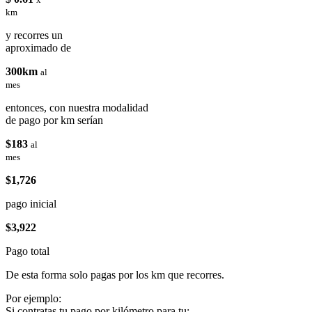
km
y recorres un
aproximado de
300km
al
mes
entonces, con nuestra modalidad
de pago por km serían
$183
al
mes
$1,726
pago inicial
$3,922
Pago total
De esta forma solo pagas por los km que recorres.
Por ejemplo:
Si contratas tu pago por kilómetro para tu: