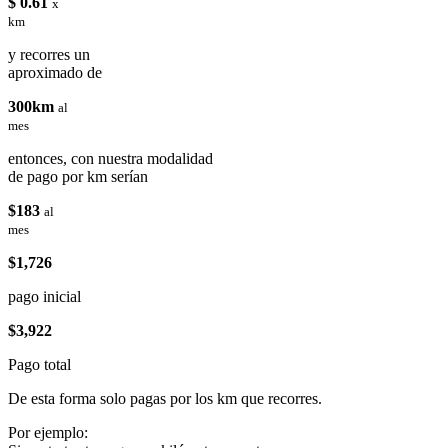
$ 0.61
x
km
y recorres un
aproximado de
300km
al
mes
entonces, con nuestra modalidad
de pago por km serían
$183
al
mes
$1,726
pago inicial
$3,922
Pago total
De esta forma solo pagas por los km que recorres.
Por ejemplo: