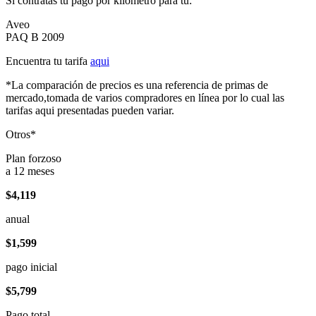
Si contratas tu pago por kilómetro para tu:
Aveo
PAQ B 2009
Encuentra tu tarifa
aqui
*La comparación de precios es una referencia de primas de
mercado,tomada de varios compradores en línea por lo cual las
tarifas aqui presentadas pueden variar.
Otros*
Plan forzoso
a 12 meses
$4,119
anual
$1,599
pago inicial
$5,799
Pago total