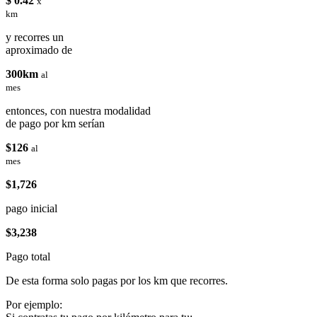
$ 0.42
x
km
y recorres un
aproximado de
300km
al
mes
entonces, con nuestra modalidad
de pago por km serían
$126
al
mes
$1,726
pago inicial
$3,238
Pago total
De esta forma solo pagas por los km que recorres.
Por ejemplo: