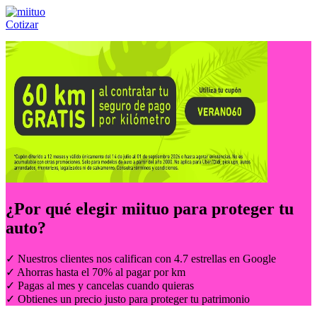
Cotizar
Llámanos al:
(55) 84-21-05-00
ó
800-953-00-59
¿Por qué elegir
miituo
para proteger tu
auto?
✓ Nuestros clientes nos califican con 4.7 estrellas en Google
✓ Ahorras hasta el 70% al pagar por km
✓ Pagas al mes y cancelas cuando quieras
✓ Obtienes un precio justo para proteger tu patrimonio