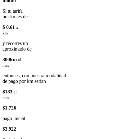
miituo
Si tu tarifa
por km es de
$ 0.61
x
km
y recorres un
aproximado de
300km
al
mes
entonces, con nuestra modalidad
de pago por km serían
$183
al
mes
$1,726
pago inicial
$3,922