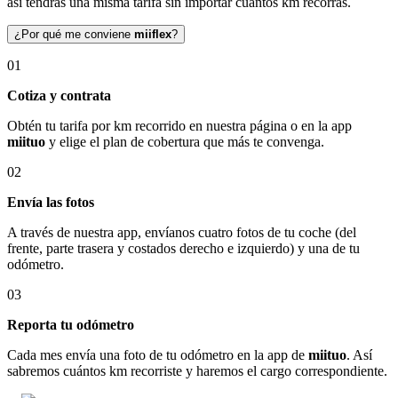
así tendrás una misma tarifa sin importar cuántos km recorras.
¿Por qué me conviene
miiflex
?
01
Cotiza y contrata
Obtén tu tarifa por km recorrido en nuestra página o en la app
miituo
y elige el plan de cobertura que más te convenga.
02
Envía las fotos
A través de nuestra app, envíanos cuatro fotos de tu coche (del
frente, parte trasera y costados derecho e izquierdo) y una de tu
odómetro.
03
Reporta tu odómetro
Cada mes envía una foto de tu odómetro en la app de
miituo
. Así
sabremos cuántos km recorriste y haremos el cargo correspondiente.