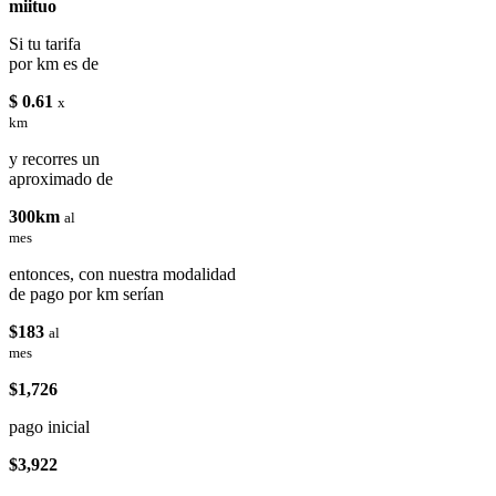
miituo
Si tu tarifa
por km es de
$ 0.61
x
km
y recorres un
aproximado de
300km
al
mes
entonces, con nuestra modalidad
de pago por km serían
$183
al
mes
$1,726
pago inicial
$3,922