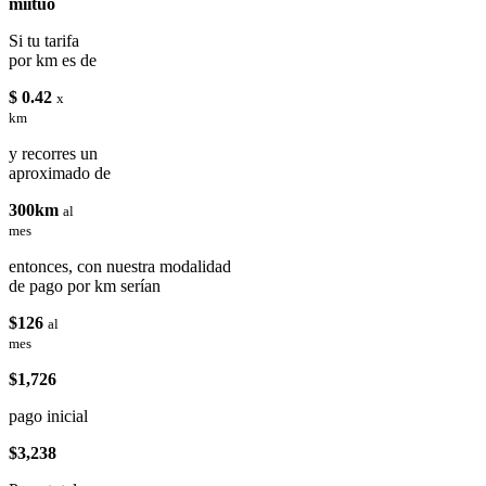
miituo
Si tu tarifa
por km es de
$ 0.42
x
km
y recorres un
aproximado de
300km
al
mes
entonces, con nuestra modalidad
de pago por km serían
$126
al
mes
$1,726
pago inicial
$3,238