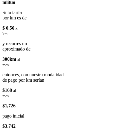
miituo
Si tu tarifa
por km es de
$ 0.56
x
km
y recorres un
aproximado de
300km
al
mes
entonces, con nuestra modalidad
de pago por km serían
$168
al
mes
$1,726
pago inicial
$3,742