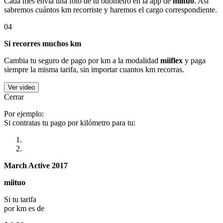
Cada mes envía una foto de tu odómetro en la app de
miituo
. Así
sabremos cuántos km recorriste y haremos el cargo correspondiente.
04
Si recorres muchos km
Cambia tu seguro de pago por km a la modalidad
miiflex
y paga
siempre la misma tarifa, sin importar cuantos km recorras.
Ver video
Cerrar
Por ejemplo:
Si contratas tu pago por kilómetro para tu:
March Active 2017
miituo
Si tu tarifa
por km es de