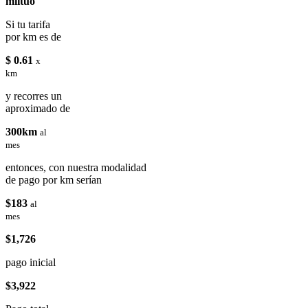
miituo
Si tu tarifa
por km es de
$ 0.61
x
km
y recorres un
aproximado de
300km
al
mes
entonces, con nuestra modalidad
de pago por km serían
$183
al
mes
$1,726
pago inicial
$3,922