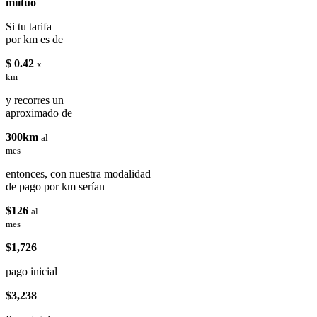
miituo
Si tu tarifa
por km es de
$ 0.42
x
km
y recorres un
aproximado de
300km
al
mes
entonces, con nuestra modalidad
de pago por km serían
$126
al
mes
$1,726
pago inicial
$3,238