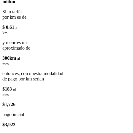
miituo
Si tu tarifa
por km es de
$ 0.61
x
km
y recorres un
aproximado de
300km
al
mes
entonces, con nuestra modalidad
de pago por km serían
$183
al
mes
$1,726
pago inicial
$3,922