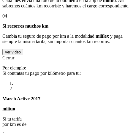
Cada mes envía una foto de tu odómetro en la app de
miituo
. Así
sabremos cuántos km recorriste y haremos el cargo correspondiente.
04
Si recorres muchos km
Cambia tu seguro de pago por km a la modalidad
miiflex
y paga
siempre la misma tarifa, sin importar cuantos km recorras.
Ver video
Cerrar
Por ejemplo:
Si contratas tu pago por kilómetro para tu:
March Active 2017
miituo
Si tu tarifa
por km es de