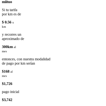
miituo
Si tu tarifa
por km es de
$ 0.56
x
km
y recorres un
aproximado de
300km
al
mes
entonces, con nuestra modalidad
de pago por km serían
$168
al
mes
$1,726
pago inicial
$3,742