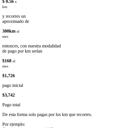
$ 0.56
x
km
y recorres un
aproximado de
300km
al
mes
entonces, con nuestra modalidad
de pago por km serían
$168
al
mes
$1,726
pago inicial
$3,742
Pago total
De esta forma solo pagas por los km que recorres.
Por ejemplo: