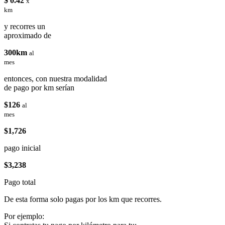
$ 0.42
x
km
y recorres un
aproximado de
300km
al
mes
entonces, con nuestra modalidad
de pago por km serían
$126
al
mes
$1,726
pago inicial
$3,238
Pago total
De esta forma solo pagas por los km que recorres.
Por ejemplo: