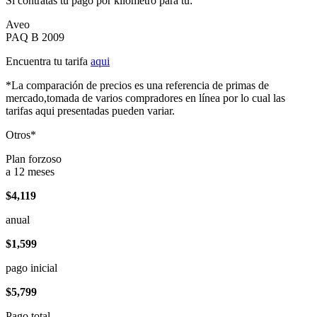
Si contratas tu pago por kilómetro para tu:
Aveo
PAQ B 2009
Encuentra tu tarifa
aqui
*La comparación de precios es una referencia de primas de
mercado,tomada de varios compradores en línea por lo cual las
tarifas aqui presentadas pueden variar.
Otros*
Plan forzoso
a 12 meses
$4,119
anual
$1,599
pago inicial
$5,799
Pago total