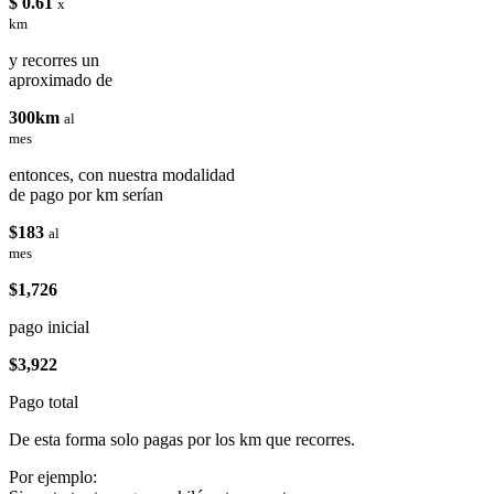
$ 0.61
x
km
y recorres un
aproximado de
300km
al
mes
entonces, con nuestra modalidad
de pago por km serían
$183
al
mes
$1,726
pago inicial
$3,922
Pago total
De esta forma solo pagas por los km que recorres.
Por ejemplo: