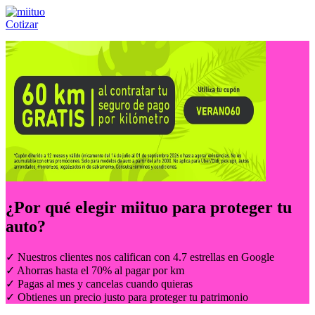
Cotizar
Llámanos al:
(55) 84-21-05-00
ó
800-953-00-59
¿Por qué elegir
miituo
para proteger tu
auto?
✓ Nuestros clientes nos califican con 4.7 estrellas en Google
✓ Ahorras hasta el 70% al pagar por km
✓ Pagas al mes y cancelas cuando quieras
✓ Obtienes un precio justo para proteger tu patrimonio