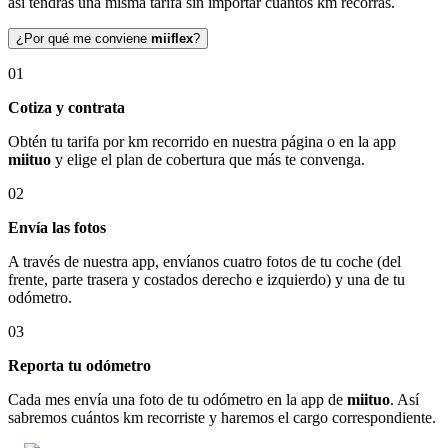
así tendrás una misma tarifa sin importar cuántos km recorras.
¿Por qué me conviene
miiflex
?
01
Cotiza y contrata
Obtén tu tarifa por km recorrido en nuestra página o en la app
miituo
y elige el plan de cobertura que más te convenga.
02
Envía las fotos
A través de nuestra app, envíanos cuatro fotos de tu coche (del
frente, parte trasera y costados derecho e izquierdo) y una de tu
odómetro.
03
Reporta tu odómetro
Cada mes envía una foto de tu odómetro en la app de
miituo
. Así
sabremos cuántos km recorriste y haremos el cargo correspondiente.