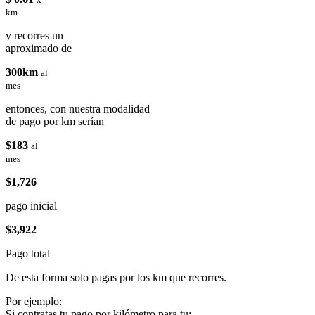
km
y recorres un
aproximado de
300km
al
mes
entonces, con nuestra modalidad
de pago por km serían
$183
al
mes
$1,726
pago inicial
$3,922
Pago total
De esta forma solo pagas por los km que recorres.
Por ejemplo:
Si contratas tu pago por kilómetro para tu: