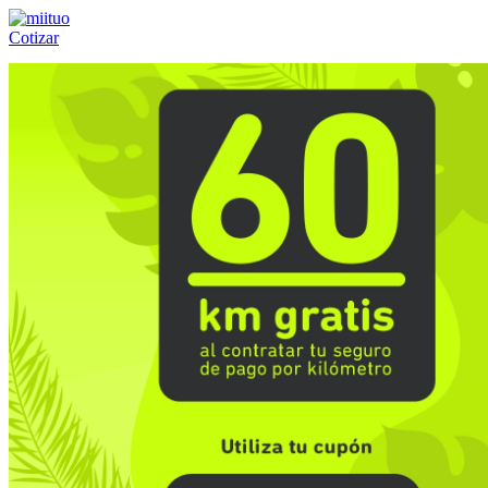
Cotizar
Llámanos al:
(55) 84-21-05-00
ó
800-953-00-59