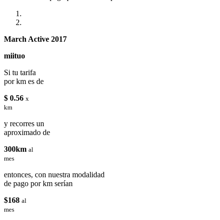
March Active 2017
miituo
Si tu tarifa
por km es de
$ 0.56
x
km
y recorres un
aproximado de
300km
al
mes
entonces, con nuestra modalidad
de pago por km serían
$168
al
mes