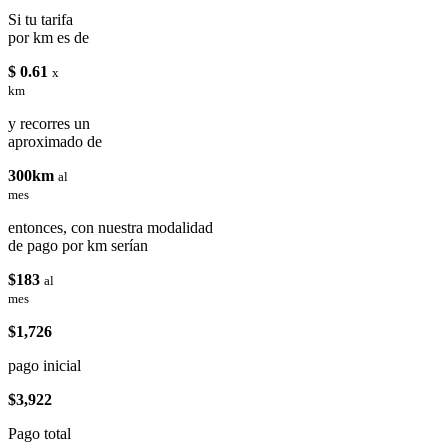
Si tu tarifa
por km es de
$ 0.61
x
km
y recorres un
aproximado de
300km
al
mes
entonces, con nuestra modalidad
de pago por km serían
$183
al
mes
$1,726
pago inicial
$3,922
Pago total