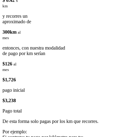
$ 0.42
x
km
y recorres un
aproximado de
300km
al
mes
entonces, con nuestra modalidad
de pago por km serían
$126
al
mes
$1,726
pago inicial
$3,238
Pago total
De esta forma solo pagas por los km que recorres.
Por ejemplo: