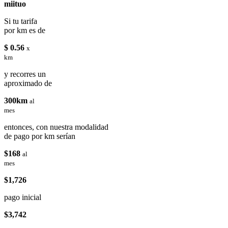
miituo
Si tu tarifa
por km es de
$ 0.56
x
km
y recorres un
aproximado de
300km
al
mes
entonces, con nuestra modalidad
de pago por km serían
$168
al
mes
$1,726
pago inicial
$3,742