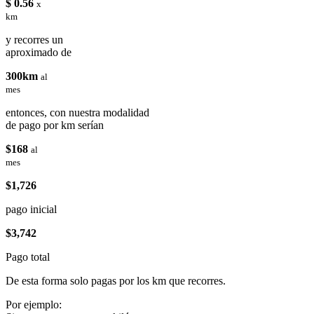
$ 0.56
x
km
y recorres un
aproximado de
300km
al
mes
entonces, con nuestra modalidad
de pago por km serían
$168
al
mes
$1,726
pago inicial
$3,742
Pago total
De esta forma solo pagas por los km que recorres.
Por ejemplo: