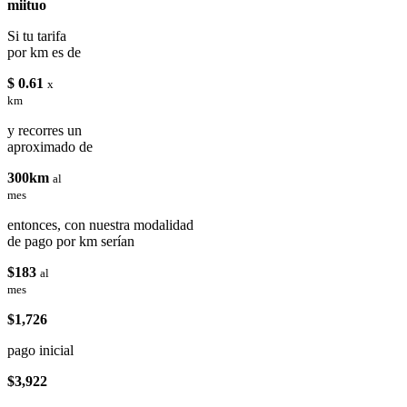
miituo
Si tu tarifa
por km es de
$ 0.61
x
km
y recorres un
aproximado de
300km
al
mes
entonces, con nuestra modalidad
de pago por km serían
$183
al
mes
$1,726
pago inicial
$3,922