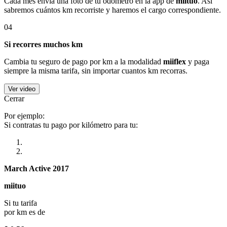
Cada mes envía una foto de tu odómetro en la app de
miituo
. Así
sabremos cuántos km recorriste y haremos el cargo correspondiente.
04
Si recorres muchos km
Cambia tu seguro de pago por km a la modalidad
miiflex
y paga
siempre la misma tarifa, sin importar cuantos km recorras.
Ver video
Cerrar
Por ejemplo:
Si contratas tu pago por kilómetro para tu:
March Active 2017
miituo
Si tu tarifa
por km es de