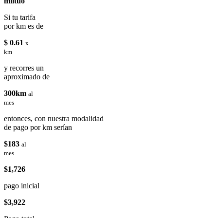
miituo
Si tu tarifa
por km es de
$ 0.61
x
km
y recorres un
aproximado de
300km
al
mes
entonces, con nuestra modalidad
de pago por km serían
$183
al
mes
$1,726
pago inicial
$3,922