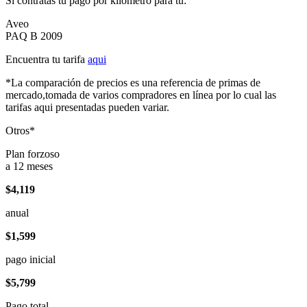
Si contratas tu pago por kilómetro para tu:
Aveo
PAQ B 2009
Encuentra tu tarifa
aqui
*La comparación de precios es una referencia de primas de
mercado,tomada de varios compradores en línea por lo cual las
tarifas aqui presentadas pueden variar.
Otros*
Plan forzoso
a 12 meses
$4,119
anual
$1,599
pago inicial
$5,799
Pago total