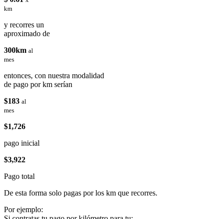
km
y recorres un
aproximado de
300km
al
mes
entonces, con nuestra modalidad
de pago por km serían
$183
al
mes
$1,726
pago inicial
$3,922
Pago total
De esta forma solo pagas por los km que recorres.
Por ejemplo:
Si contratas tu pago por kilómetro para tu: