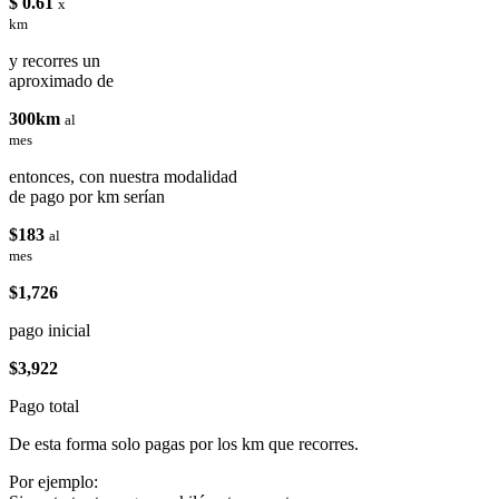
$ 0.61
x
km
y recorres un
aproximado de
300km
al
mes
entonces, con nuestra modalidad
de pago por km serían
$183
al
mes
$1,726
pago inicial
$3,922
Pago total
De esta forma solo pagas por los km que recorres.
Por ejemplo: