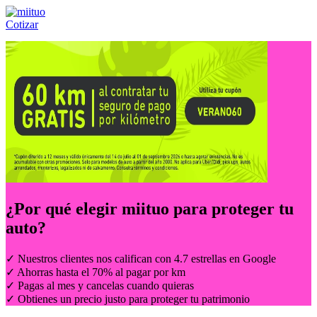
Cotizar
Llámanos al:
(55) 84-21-05-00
ó
800-953-00-59
¿Por qué elegir
miituo
para proteger tu
auto?
✓ Nuestros clientes nos califican con 4.7 estrellas en Google
✓ Ahorras hasta el 70% al pagar por km
✓ Pagas al mes y cancelas cuando quieras
✓ Obtienes un precio justo para proteger tu patrimonio