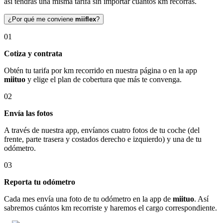
así tendrás una misma tarifa sin importar cuántos km recorras.
¿Por qué me conviene
miiflex
?
01
Cotiza y contrata
Obtén tu tarifa por km recorrido en nuestra página o en la app
miituo
y elige el plan de cobertura que más te convenga.
02
Envía las fotos
A través de nuestra app, envíanos cuatro fotos de tu coche (del
frente, parte trasera y costados derecho e izquierdo) y una de tu
odómetro.
03
Reporta tu odómetro
Cada mes envía una foto de tu odómetro en la app de
miituo
. Así
sabremos cuántos km recorriste y haremos el cargo correspondiente.