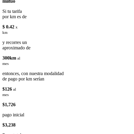
miituo
Si tu tarifa
por km es de
$ 0.42
x
km
y recorres un
aproximado de
300km
al
mes
entonces, con nuestra modalidad
de pago por km serían
$126
al
mes
$1,726
pago inicial
$3,238