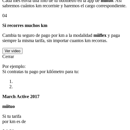
Cada mes envía una foto de tu odómetro en la app de
miituo
. Así
sabremos cuántos km recorriste y haremos el cargo correspondiente.
04
Si recorres muchos km
Cambia tu seguro de pago por km a la modalidad
miiflex
y paga
siempre la misma tarifa, sin importar cuantos km recorras.
Ver video
Cerrar
Por ejemplo:
Si contratas tu pago por kilómetro para tu:
March Active 2017
miituo
Si tu tarifa
por km es de