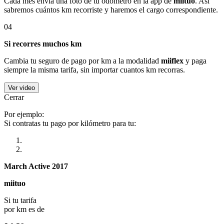
Cada mes envía una foto de tu odómetro en la app de
miituo
. Así
sabremos cuántos km recorriste y haremos el cargo correspondiente.
04
Si recorres muchos km
Cambia tu seguro de pago por km a la modalidad
miiflex
y paga
siempre la misma tarifa, sin importar cuantos km recorras.
Ver video
Cerrar
Por ejemplo:
Si contratas tu pago por kilómetro para tu:
March Active 2017
miituo
Si tu tarifa
por km es de