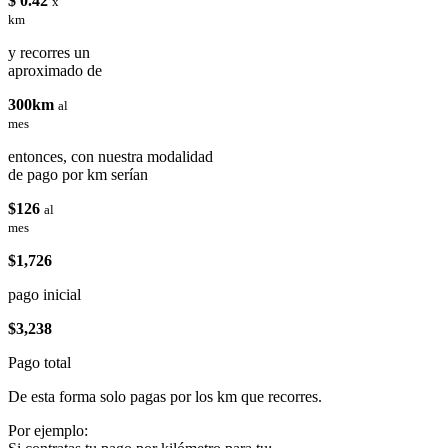
$ 0.42
x
km
y recorres un
aproximado de
300km
al
mes
entonces, con nuestra modalidad
de pago por km serían
$126
al
mes
$1,726
pago inicial
$3,238
Pago total
De esta forma solo pagas por los km que recorres.
Por ejemplo: