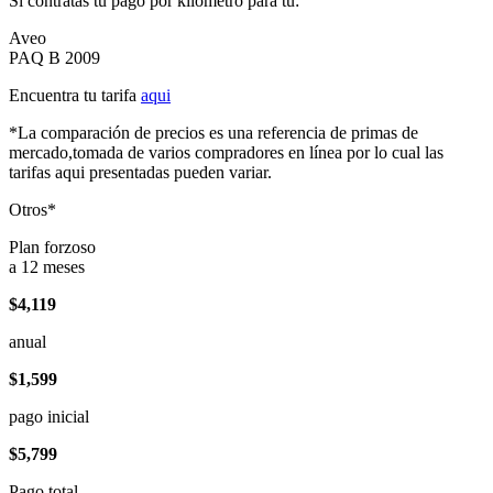
Si contratas tu pago por kilómetro para tu:
Aveo
PAQ B 2009
Encuentra tu tarifa
aqui
*La comparación de precios es una referencia de primas de
mercado,tomada de varios compradores en línea por lo cual las
tarifas aqui presentadas pueden variar.
Otros*
Plan forzoso
a 12 meses
$4,119
anual
$1,599
pago inicial
$5,799
Pago total