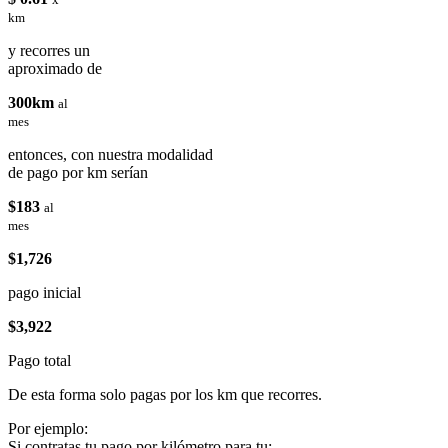
km
y recorres un
aproximado de
300km
al
mes
entonces, con nuestra modalidad
de pago por km serían
$183
al
mes
$1,726
pago inicial
$3,922
Pago total
De esta forma solo pagas por los km que recorres.
Por ejemplo:
Si contratas tu pago por kilómetro para tu: