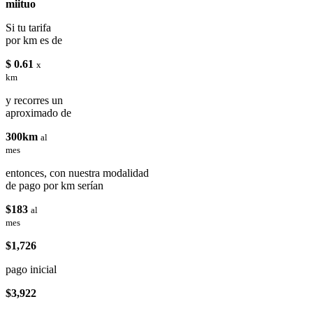
miituo
Si tu tarifa
por km es de
$ 0.61
x
km
y recorres un
aproximado de
300km
al
mes
entonces, con nuestra modalidad
de pago por km serían
$183
al
mes
$1,726
pago inicial
$3,922