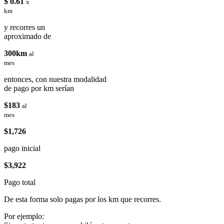
$ 0.61
x
km
y recorres un
aproximado de
300km
al
mes
entonces, con nuestra modalidad
de pago por km serían
$183
al
mes
$1,726
pago inicial
$3,922
Pago total
De esta forma solo pagas por los km que recorres.
Por ejemplo: