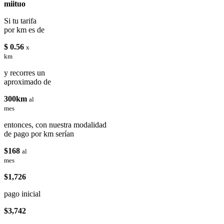
miituo
Si tu tarifa
por km es de
$ 0.56
x
km
y recorres un
aproximado de
300km
al
mes
entonces, con nuestra modalidad
de pago por km serían
$168
al
mes
$1,726
pago inicial
$3,742