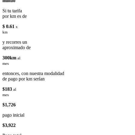
miituo
Si tu tarifa
por km es de
$ 0.61
x
km
y recorres un
aproximado de
300km
al
mes
entonces, con nuestra modalidad
de pago por km serían
$183
al
mes
$1,726
pago inicial
$3,922