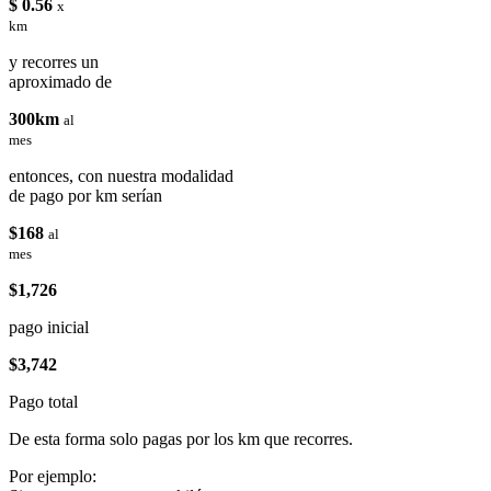
$ 0.56
x
km
y recorres un
aproximado de
300km
al
mes
entonces, con nuestra modalidad
de pago por km serían
$168
al
mes
$1,726
pago inicial
$3,742
Pago total
De esta forma solo pagas por los km que recorres.
Por ejemplo: