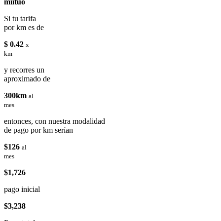
miituo
Si tu tarifa
por km es de
$ 0.42
x
km
y recorres un
aproximado de
300km
al
mes
entonces, con nuestra modalidad
de pago por km serían
$126
al
mes
$1,726
pago inicial
$3,238