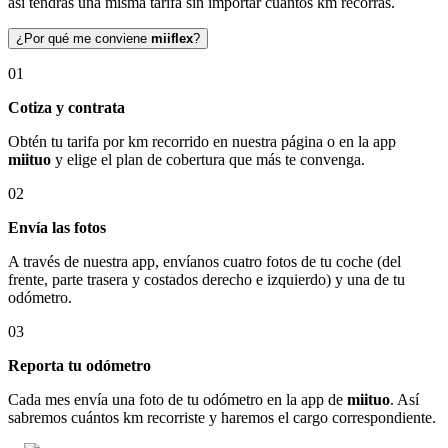
así tendrás una misma tarifa sin importar cuántos km recorras.
¿Por qué me conviene
miiflex
?
01
Cotiza y contrata
Obtén tu tarifa por km recorrido en nuestra página o en la app
miituo
y elige el plan de cobertura que más te convenga.
02
Envía las fotos
A través de nuestra app, envíanos cuatro fotos de tu coche (del
frente, parte trasera y costados derecho e izquierdo) y una de tu
odómetro.
03
Reporta tu odómetro
Cada mes envía una foto de tu odómetro en la app de
miituo
. Así
sabremos cuántos km recorriste y haremos el cargo correspondiente.