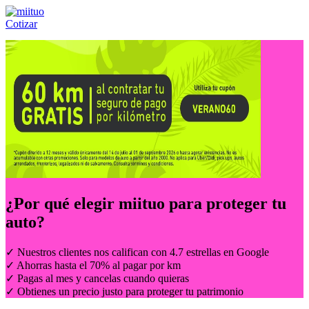
Cotizar
Llámanos al:
(55) 84-21-05-00
ó
800-953-00-59
¿Por qué elegir
miituo
para proteger tu
auto?
✓ Nuestros clientes nos califican con 4.7 estrellas en Google
✓ Ahorras hasta el 70% al pagar por km
✓ Pagas al mes y cancelas cuando quieras
✓ Obtienes un precio justo para proteger tu patrimonio