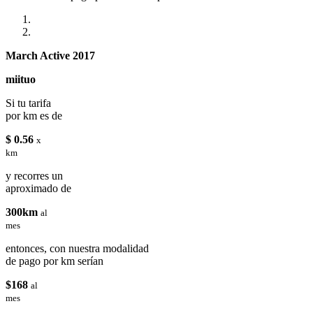
March Active 2017
miituo
Si tu tarifa
por km es de
$ 0.56
x
km
y recorres un
aproximado de
300km
al
mes
entonces, con nuestra modalidad
de pago por km serían
$168
al
mes