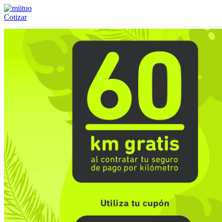
Cotizar
Llámanos al:
(55) 84-21-05-00
ó
800-953-00-59