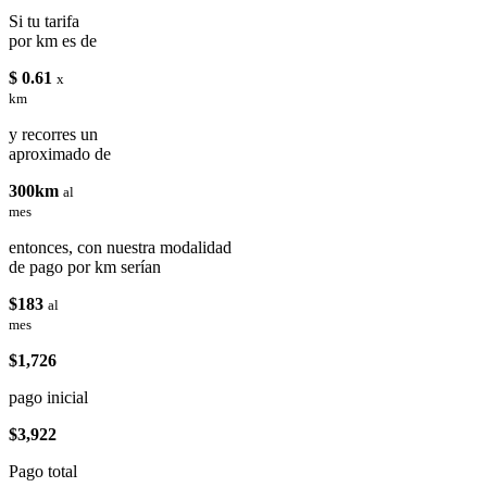
Si tu tarifa
por km es de
$ 0.61
x
km
y recorres un
aproximado de
300km
al
mes
entonces, con nuestra modalidad
de pago por km serían
$183
al
mes
$1,726
pago inicial
$3,922
Pago total