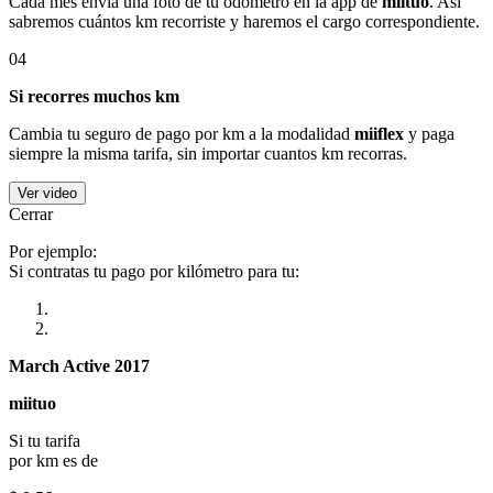
Cada mes envía una foto de tu odómetro en la app de
miituo
. Así
sabremos cuántos km recorriste y haremos el cargo correspondiente.
04
Si recorres muchos km
Cambia tu seguro de pago por km a la modalidad
miiflex
y paga
siempre la misma tarifa, sin importar cuantos km recorras.
Ver video
Cerrar
Por ejemplo:
Si contratas tu pago por kilómetro para tu:
March Active 2017
miituo
Si tu tarifa
por km es de