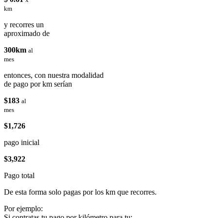
km
y recorres un
aproximado de
300km
al
mes
entonces, con nuestra modalidad
de pago por km serían
$183
al
mes
$1,726
pago inicial
$3,922
Pago total
De esta forma solo pagas por los km que recorres.
Por ejemplo:
Si contratas tu pago por kilómetro para tu: