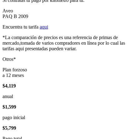
Si contratas tu pago por kilómetro para tu:
Aveo
PAQ B 2009
Encuentra tu tarifa
aqui
*La comparación de precios es una referencia de primas de
mercado,tomada de varios compradores en línea por lo cual las
tarifas aqui presentadas pueden variar.
Otros*
Plan forzoso
a 12 meses
$4,119
anual
$1,599
pago inicial
$5,799
Pago total