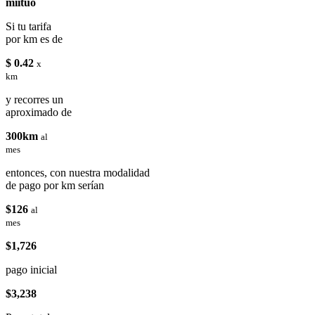
miituo
Si tu tarifa
por km es de
$ 0.42
x
km
y recorres un
aproximado de
300km
al
mes
entonces, con nuestra modalidad
de pago por km serían
$126
al
mes
$1,726
pago inicial
$3,238