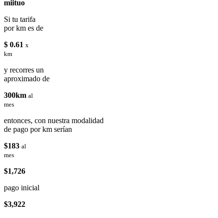
miituo
Si tu tarifa
por km es de
$ 0.61
x
km
y recorres un
aproximado de
300km
al
mes
entonces, con nuestra modalidad
de pago por km serían
$183
al
mes
$1,726
pago inicial
$3,922