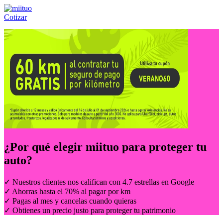
Cotizar
Llámanos al:
(55) 84-21-05-00
ó
800-953-00-59
¿Por qué elegir
miituo
para proteger tu
auto?
✓ Nuestros clientes nos califican con 4.7 estrellas en Google
✓ Ahorras hasta el 70% al pagar por km
✓ Pagas al mes y cancelas cuando quieras
✓ Obtienes un precio justo para proteger tu patrimonio