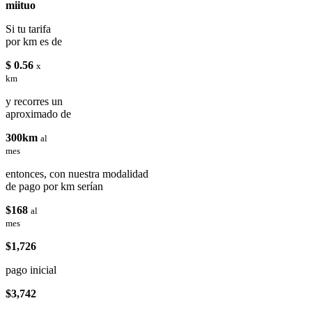
miituo
Si tu tarifa
por km es de
$ 0.56
x
km
y recorres un
aproximado de
300km
al
mes
entonces, con nuestra modalidad
de pago por km serían
$168
al
mes
$1,726
pago inicial
$3,742