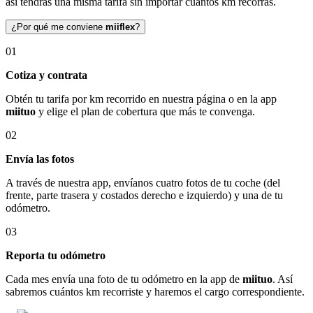
así tendrás una misma tarifa sin importar cuántos km recorras.
¿Por qué me conviene
miiflex
?
01
Cotiza y contrata
Obtén tu tarifa por km recorrido en nuestra página o en la app
miituo
y elige el plan de cobertura que más te convenga.
02
Envía las fotos
A través de nuestra app, envíanos cuatro fotos de tu coche (del
frente, parte trasera y costados derecho e izquierdo) y una de tu
odómetro.
03
Reporta tu odómetro
Cada mes envía una foto de tu odómetro en la app de
miituo
. Así
sabremos cuántos km recorriste y haremos el cargo correspondiente.