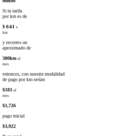
miituo
Si tu tarifa
por km es de
$ 0.61
x
km
y recorres un
aproximado de
300km
al
mes
entonces, con nuestra modalidad
de pago por km serían
$183
al
mes
$1,726
pago inicial
$3,922