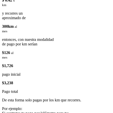
$ 0.42
x
km
y recorres un
aproximado de
300km
al
mes
entonces, con nuestra modalidad
de pago por km serían
$126
al
mes
$1,726
pago inicial
$3,238
Pago total
De esta forma solo pagas por los km que recorres.
Por ejemplo: