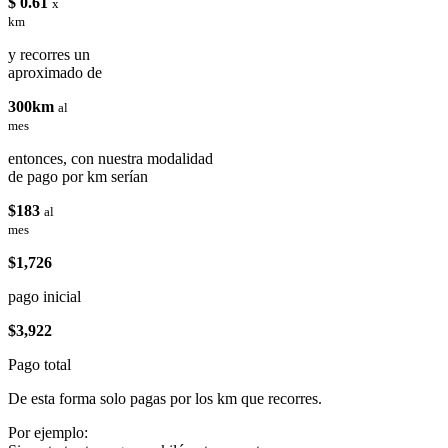
$ 0.61
x
km
y recorres un
aproximado de
300km
al
mes
entonces, con nuestra modalidad
de pago por km serían
$183
al
mes
$1,726
pago inicial
$3,922
Pago total
De esta forma solo pagas por los km que recorres.
Por ejemplo: