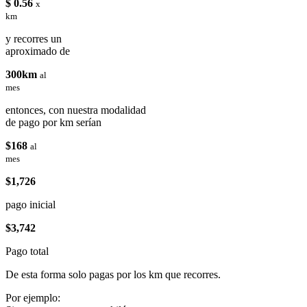
$ 0.56
x
km
y recorres un
aproximado de
300km
al
mes
entonces, con nuestra modalidad
de pago por km serían
$168
al
mes
$1,726
pago inicial
$3,742
Pago total
De esta forma solo pagas por los km que recorres.
Por ejemplo: