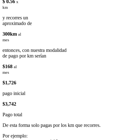
$ 0.56
x
km
y recorres un
aproximado de
300km
al
mes
entonces, con nuestra modalidad
de pago por km serían
$168
al
mes
$1,726
pago inicial
$3,742
Pago total
De esta forma solo pagas por los km que recorres.
Por ejemplo: