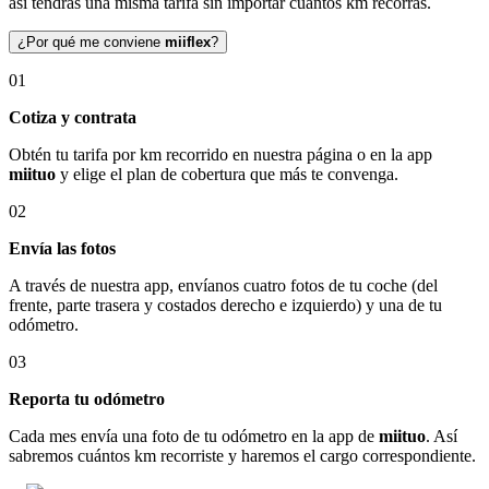
así tendrás una misma tarifa sin importar cuántos km recorras.
¿Por qué me conviene
miiflex
?
01
Cotiza y contrata
Obtén tu tarifa por km recorrido en nuestra página o en la app
miituo
y elige el plan de cobertura que más te convenga.
02
Envía las fotos
A través de nuestra app, envíanos cuatro fotos de tu coche (del
frente, parte trasera y costados derecho e izquierdo) y una de tu
odómetro.
03
Reporta tu odómetro
Cada mes envía una foto de tu odómetro en la app de
miituo
. Así
sabremos cuántos km recorriste y haremos el cargo correspondiente.