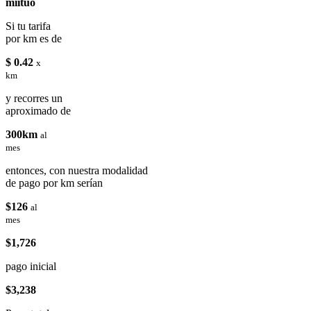
miituo
Si tu tarifa
por km es de
$ 0.42
x
km
y recorres un
aproximado de
300km
al
mes
entonces, con nuestra modalidad
de pago por km serían
$126
al
mes
$1,726
pago inicial
$3,238