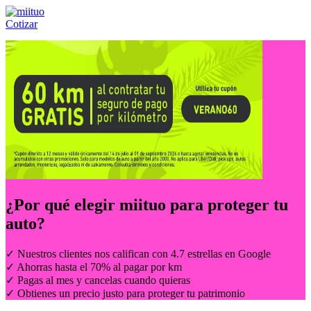
Cotizar
Llámanos al:
(55) 84-21-05-00
ó
800-953-00-59
¿Por qué elegir
miituo
para proteger tu
auto?
✓ Nuestros clientes nos califican con 4.7 estrellas en Google
✓ Ahorras hasta el 70% al pagar por km
✓ Pagas al mes y cancelas cuando quieras
✓ Obtienes un precio justo para proteger tu patrimonio