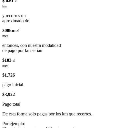
$ 0.61
x
km
y recorres un
aproximado de
300km
al
mes
entonces, con nuestra modalidad
de pago por km serían
$183
al
mes
$1,726
pago inicial
$3,922
Pago total
De esta forma solo pagas por los km que recorres.
Por ejemplo: