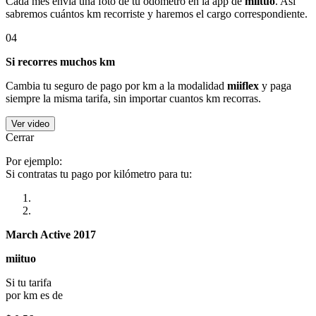
Cada mes envía una foto de tu odómetro en la app de
miituo
. Así
sabremos cuántos km recorriste y haremos el cargo correspondiente.
04
Si recorres muchos km
Cambia tu seguro de pago por km a la modalidad
miiflex
y paga
siempre la misma tarifa, sin importar cuantos km recorras.
Ver video
Cerrar
Por ejemplo:
Si contratas tu pago por kilómetro para tu:
March Active 2017
miituo
Si tu tarifa
por km es de