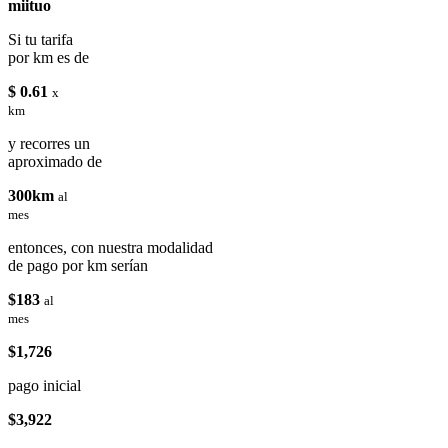
miituo
Si tu tarifa
por km es de
$ 0.61
x
km
y recorres un
aproximado de
300km
al
mes
entonces, con nuestra modalidad
de pago por km serían
$183
al
mes
$1,726
pago inicial
$3,922