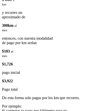
km
y recorres un
aproximado de
300km
al
mes
entonces, con nuestra modalidad
de pago por km serían
$183
al
mes
$1,726
pago inicial
$3,922
Pago total
De esta forma solo pagas por los km que recorres.
Por ejemplo:
Si contratas tu pago por kilómetro para tu: