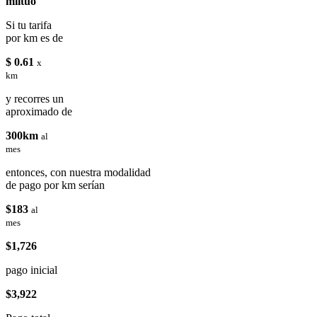
miituo
Si tu tarifa
por km es de
$ 0.61
x
km
y recorres un
aproximado de
300km
al
mes
entonces, con nuestra modalidad
de pago por km serían
$183
al
mes
$1,726
pago inicial
$3,922