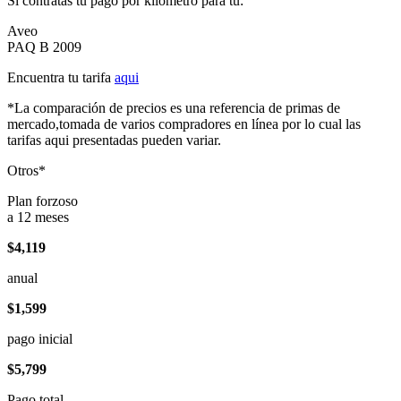
Si contratas tu pago por kilómetro para tu:
Aveo
PAQ B 2009
Encuentra tu tarifa
aqui
*La comparación de precios es una referencia de primas de
mercado,tomada de varios compradores en línea por lo cual las
tarifas aqui presentadas pueden variar.
Otros*
Plan forzoso
a 12 meses
$4,119
anual
$1,599
pago inicial
$5,799
Pago total