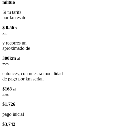
miituo
Si tu tarifa
por km es de
$ 0.56
x
km
y recorres un
aproximado de
300km
al
mes
entonces, con nuestra modalidad
de pago por km serían
$168
al
mes
$1,726
pago inicial
$3,742