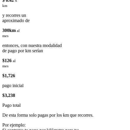
$ 0.42
x
km
y recorres un
aproximado de
300km
al
mes
entonces, con nuestra modalidad
de pago por km serían
$126
al
mes
$1,726
pago inicial
$3,238
Pago total
De esta forma solo pagas por los km que recorres.
Por ejemplo: