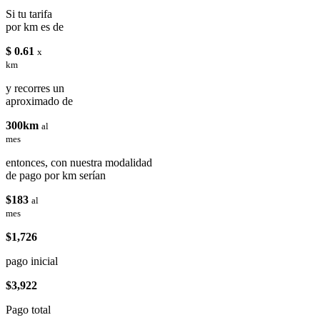
Si tu tarifa
por km es de
$ 0.61
x
km
y recorres un
aproximado de
300km
al
mes
entonces, con nuestra modalidad
de pago por km serían
$183
al
mes
$1,726
pago inicial
$3,922
Pago total