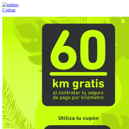
Cotizar
Llámanos al:
(55) 84-21-05-00
ó
800-953-00-59