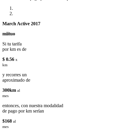
March Active 2017
miituo
Si tu tarifa
por km es de
$ 0.56
x
km
y recorres un
aproximado de
300km
al
mes
entonces, con nuestra modalidad
de pago por km serían
$168
al
mes