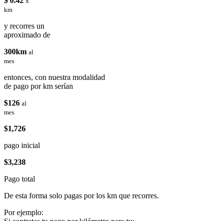
$ 0.42
x
km
y recorres un
aproximado de
300km
al
mes
entonces, con nuestra modalidad
de pago por km serían
$126
al
mes
$1,726
pago inicial
$3,238
Pago total
De esta forma solo pagas por los km que recorres.
Por ejemplo: