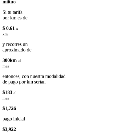
miituo
Si tu tarifa
por km es de
$ 0.61
x
km
y recorres un
aproximado de
300km
al
mes
entonces, con nuestra modalidad
de pago por km serían
$183
al
mes
$1,726
pago inicial
$3,922