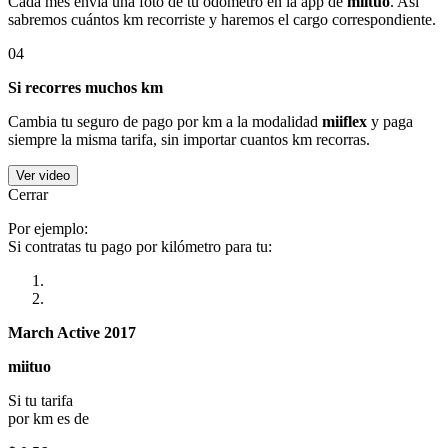
Cada mes envía una foto de tu odómetro en la app de
miituo
. Así
sabremos cuántos km recorriste y haremos el cargo correspondiente.
04
Si recorres muchos km
Cambia tu seguro de pago por km a la modalidad
miiflex
y paga
siempre la misma tarifa, sin importar cuantos km recorras.
Ver video
Cerrar
Por ejemplo:
Si contratas tu pago por kilómetro para tu:
March Active 2017
miituo
Si tu tarifa
por km es de