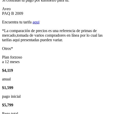
Si contratas tu pago por kilómetro para tu:
Aveo
PAQ B 2009
Encuentra tu tarifa
aqui
*La comparación de precios es una referencia de primas de
mercado,tomada de varios compradores en línea por lo cual las
tarifas aqui presentadas pueden variar.
Otros*
Plan forzoso
a 12 meses
$4,119
anual
$1,599
pago inicial
$5,799
Pago total