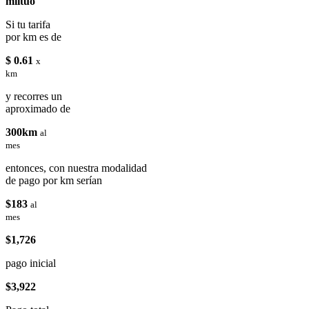
miituo
Si tu tarifa
por km es de
$ 0.61
x
km
y recorres un
aproximado de
300km
al
mes
entonces, con nuestra modalidad
de pago por km serían
$183
al
mes
$1,726
pago inicial
$3,922