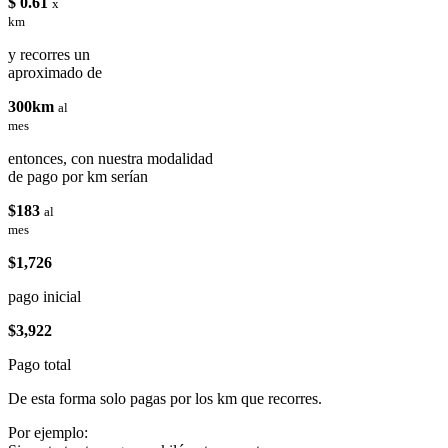
$ 0.61
x
km
y recorres un
aproximado de
300km
al
mes
entonces, con nuestra modalidad
de pago por km serían
$183
al
mes
$1,726
pago inicial
$3,922
Pago total
De esta forma solo pagas por los km que recorres.
Por ejemplo: