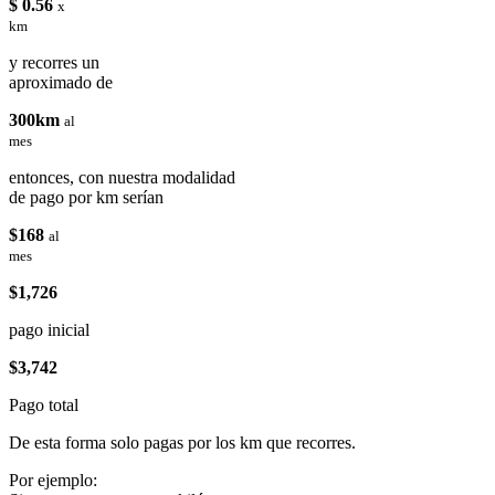
$ 0.56
x
km
y recorres un
aproximado de
300km
al
mes
entonces, con nuestra modalidad
de pago por km serían
$168
al
mes
$1,726
pago inicial
$3,742
Pago total
De esta forma solo pagas por los km que recorres.
Por ejemplo: