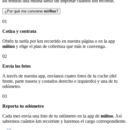
así tendrás una misma tarifa sin importar cuántos km recorras.
¿Por qué me conviene
miiflex
?
01
Cotiza y contrata
Obtén tu tarifa por km recorrido en nuestra página o en la app
miituo
y elige el plan de cobertura que más te convenga.
02
Envía las fotos
A través de nuestra app, envíanos cuatro fotos de tu coche (del
frente, parte trasera y costados derecho e izquierdo) y una de tu
odómetro.
03
Reporta tu odómetro
Cada mes envía una foto de tu odómetro en la app de
miituo
. Así
sabremos cuántos km recorriste y haremos el cargo correspondiente.