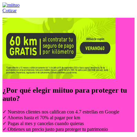
Cotizar
Llámanos al:
(55) 84-21-05-00
ó
800-953-00-59
¿Por qué elegir
miituo
para proteger tu
auto?
✓ Nuestros clientes nos califican con 4.7 estrellas en Google
✓ Ahorras hasta el 70% al pagar por km
✓ Pagas al mes y cancelas cuando quieras
✓ Obtienes un precio justo para proteger tu patrimonio