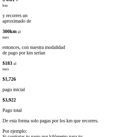
km
y recorres un
aproximado de
300km
al
mes
entonces, con nuestra modalidad
de pago por km serían
$183
al
mes
$1,726
pago inicial
$3,922
Pago total
De esta forma solo pagas por los km que recorres.
Por ejemplo:
Si contratas tu pago por kilómetro para tu: