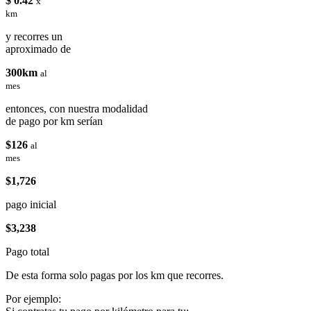
$ 0.42
x
km
y recorres un
aproximado de
300km
al
mes
entonces, con nuestra modalidad
de pago por km serían
$126
al
mes
$1,726
pago inicial
$3,238
Pago total
De esta forma solo pagas por los km que recorres.
Por ejemplo: