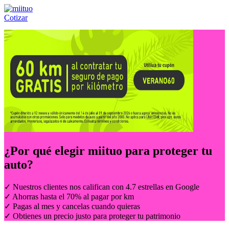
Cotizar
Llámanos al:
(55) 84-21-05-00
ó
800-953-00-59
¿Por qué elegir
miituo
para proteger tu
auto?
✓ Nuestros clientes nos califican con 4.7 estrellas en Google
✓ Ahorras hasta el 70% al pagar por km
✓ Pagas al mes y cancelas cuando quieras
✓ Obtienes un precio justo para proteger tu patrimonio