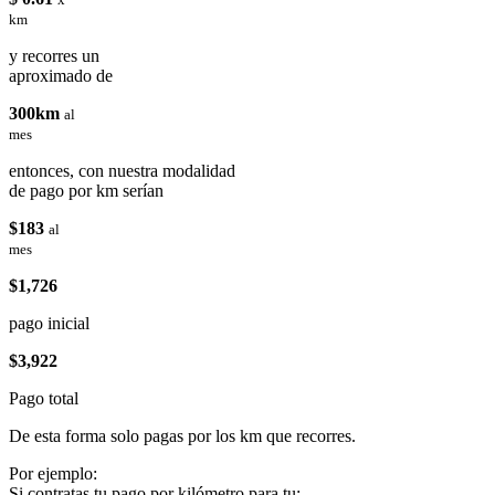
km
y recorres un
aproximado de
300km
al
mes
entonces, con nuestra modalidad
de pago por km serían
$183
al
mes
$1,726
pago inicial
$3,922
Pago total
De esta forma solo pagas por los km que recorres.
Por ejemplo:
Si contratas tu pago por kilómetro para tu: