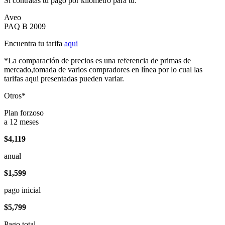
Si contratas tu pago por kilómetro para tu:
Aveo
PAQ B 2009
Encuentra tu tarifa
aqui
*La comparación de precios es una referencia de primas de
mercado,tomada de varios compradores en línea por lo cual las
tarifas aqui presentadas pueden variar.
Otros*
Plan forzoso
a 12 meses
$4,119
anual
$1,599
pago inicial
$5,799
Pago total