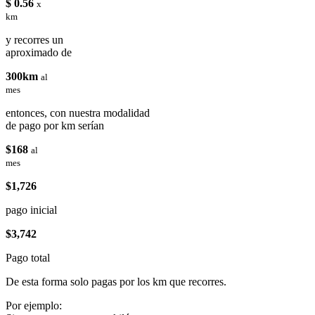
$ 0.56
x
km
y recorres un
aproximado de
300km
al
mes
entonces, con nuestra modalidad
de pago por km serían
$168
al
mes
$1,726
pago inicial
$3,742
Pago total
De esta forma solo pagas por los km que recorres.
Por ejemplo: