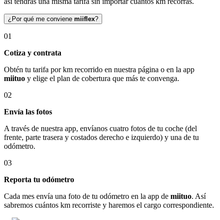
así tendrás una misma tarifa sin importar cuántos km recorras.
¿Por qué me conviene
miiflex
?
01
Cotiza y contrata
Obtén tu tarifa por km recorrido en nuestra página o en la app
miituo
y elige el plan de cobertura que más te convenga.
02
Envía las fotos
A través de nuestra app, envíanos cuatro fotos de tu coche (del
frente, parte trasera y costados derecho e izquierdo) y una de tu
odómetro.
03
Reporta tu odómetro
Cada mes envía una foto de tu odómetro en la app de
miituo
. Así
sabremos cuántos km recorriste y haremos el cargo correspondiente.