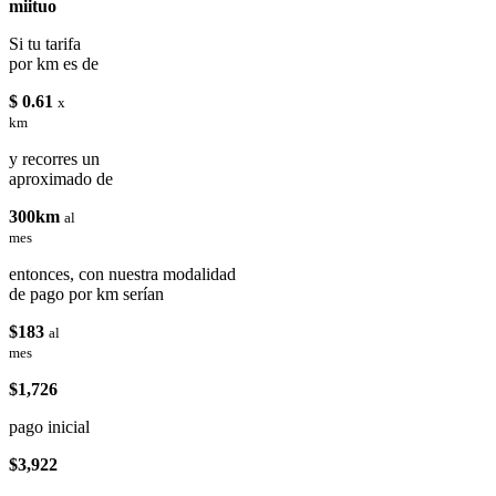
miituo
Si tu tarifa
por km es de
$ 0.61
x
km
y recorres un
aproximado de
300km
al
mes
entonces, con nuestra modalidad
de pago por km serían
$183
al
mes
$1,726
pago inicial
$3,922