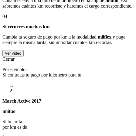
Cada mes envía una foto de tu odómetro en la app de
miituo
. Así
sabremos cuántos km recorriste y haremos el cargo correspondiente.
04
Si recorres muchos km
Cambia tu seguro de pago por km a la modalidad
miiflex
y paga
siempre la misma tarifa, sin importar cuantos km recorras.
Ver video
Cerrar
Por ejemplo:
Si contratas tu pago por kilómetro para tu:
March Active 2017
miituo
Si tu tarifa
por km es de