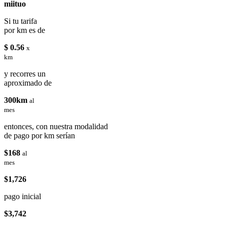
miituo
Si tu tarifa
por km es de
$ 0.56
x
km
y recorres un
aproximado de
300km
al
mes
entonces, con nuestra modalidad
de pago por km serían
$168
al
mes
$1,726
pago inicial
$3,742