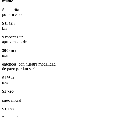
miituo
Si tu tarifa
por km es de
$ 0.42
x
km
y recorres un
aproximado de
300km
al
mes
entonces, con nuestra modalidad
de pago por km serían
$126
al
mes
$1,726
pago inicial
$3,238