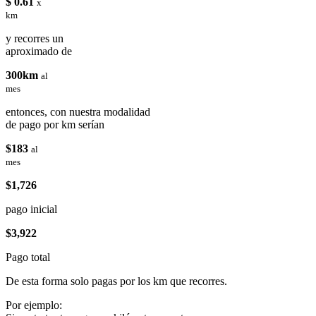
$ 0.61
x
km
y recorres un
aproximado de
300km
al
mes
entonces, con nuestra modalidad
de pago por km serían
$183
al
mes
$1,726
pago inicial
$3,922
Pago total
De esta forma solo pagas por los km que recorres.
Por ejemplo: