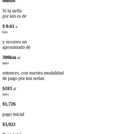
miituo
Si tu tarifa
por km es de
$ 0.61
x
km
y recorres un
aproximado de
300km
al
mes
entonces, con nuestra modalidad
de pago por km serían
$183
al
mes
$1,726
pago inicial
$3,922