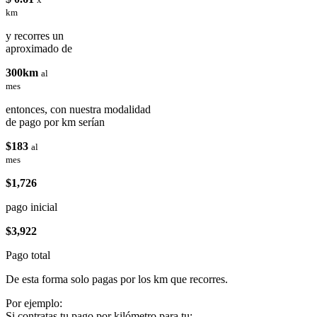
km
y recorres un
aproximado de
300km
al
mes
entonces, con nuestra modalidad
de pago por km serían
$183
al
mes
$1,726
pago inicial
$3,922
Pago total
De esta forma solo pagas por los km que recorres.
Por ejemplo:
Si contratas tu pago por kilómetro para tu: