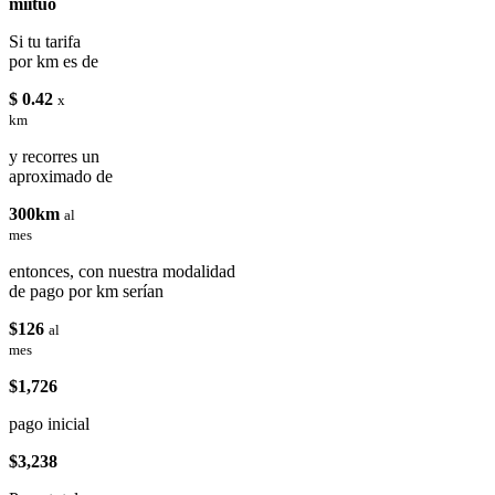
miituo
Si tu tarifa
por km es de
$ 0.42
x
km
y recorres un
aproximado de
300km
al
mes
entonces, con nuestra modalidad
de pago por km serían
$126
al
mes
$1,726
pago inicial
$3,238