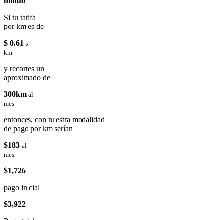
miituo
Si tu tarifa
por km es de
$ 0.61
x
km
y recorres un
aproximado de
300km
al
mes
entonces, con nuestra modalidad
de pago por km serían
$183
al
mes
$1,726
pago inicial
$3,922