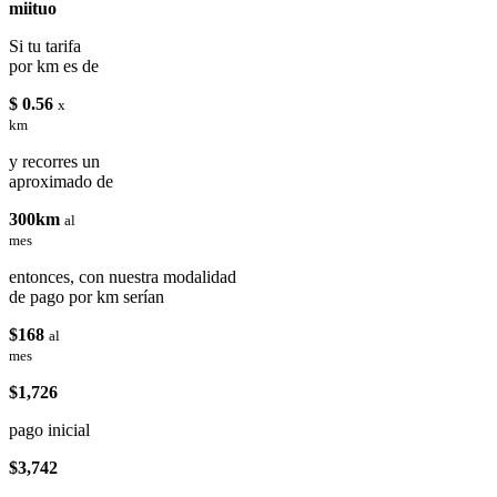
miituo
Si tu tarifa
por km es de
$ 0.56
x
km
y recorres un
aproximado de
300km
al
mes
entonces, con nuestra modalidad
de pago por km serían
$168
al
mes
$1,726
pago inicial
$3,742