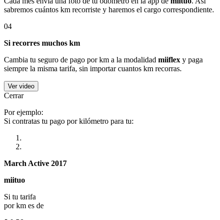
Cada mes envía una foto de tu odómetro en la app de
miituo
. Así
sabremos cuántos km recorriste y haremos el cargo correspondiente.
04
Si recorres muchos km
Cambia tu seguro de pago por km a la modalidad
miiflex
y paga
siempre la misma tarifa, sin importar cuantos km recorras.
Ver video
Cerrar
Por ejemplo:
Si contratas tu pago por kilómetro para tu:
March Active 2017
miituo
Si tu tarifa
por km es de