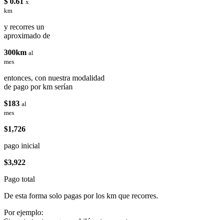
$ 0.61
x
km
y recorres un
aproximado de
300km
al
mes
entonces, con nuestra modalidad
de pago por km serían
$183
al
mes
$1,726
pago inicial
$3,922
Pago total
De esta forma solo pagas por los km que recorres.
Por ejemplo: