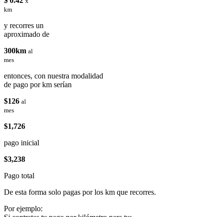
$ 0.42
x
km
y recorres un
aproximado de
300km
al
mes
entonces, con nuestra modalidad
de pago por km serían
$126
al
mes
$1,726
pago inicial
$3,238
Pago total
De esta forma solo pagas por los km que recorres.
Por ejemplo: