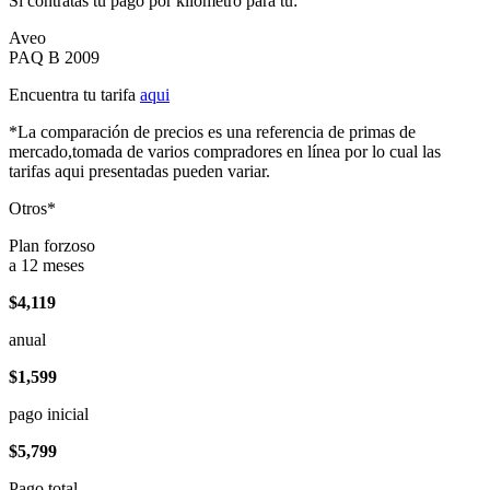
Si contratas tu pago por kilómetro para tu:
Aveo
PAQ B 2009
Encuentra tu tarifa
aqui
*La comparación de precios es una referencia de primas de
mercado,tomada de varios compradores en línea por lo cual las
tarifas aqui presentadas pueden variar.
Otros*
Plan forzoso
a 12 meses
$4,119
anual
$1,599
pago inicial
$5,799
Pago total