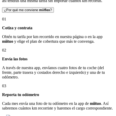
así tendrás una misma tarifa sin importar cuántos km recorras.
¿Por qué me conviene
miiflex
?
01
Cotiza y contrata
Obtén tu tarifa por km recorrido en nuestra página o en la app
miituo
y elige el plan de cobertura que más te convenga.
02
Envía las fotos
A través de nuestra app, envíanos cuatro fotos de tu coche (del
frente, parte trasera y costados derecho e izquierdo) y una de tu
odómetro.
03
Reporta tu odómetro
Cada mes envía una foto de tu odómetro en la app de
miituo
. Así
sabremos cuántos km recorriste y haremos el cargo correspondiente.