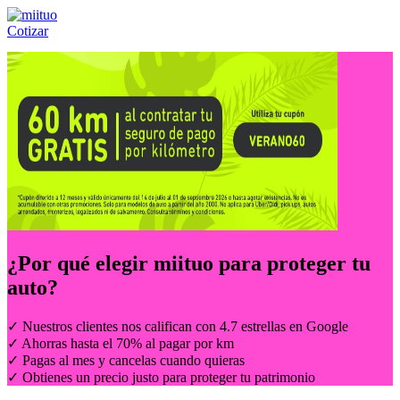
Cotizar
Llámanos al:
(55) 84-21-05-00
ó
800-953-00-59
¿Por qué elegir
miituo
para proteger tu
auto?
✓ Nuestros clientes nos califican con 4.7 estrellas en Google
✓ Ahorras hasta el 70% al pagar por km
✓ Pagas al mes y cancelas cuando quieras
✓ Obtienes un precio justo para proteger tu patrimonio