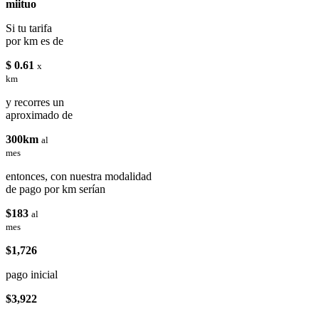
miituo
Si tu tarifa
por km es de
$ 0.61
x
km
y recorres un
aproximado de
300km
al
mes
entonces, con nuestra modalidad
de pago por km serían
$183
al
mes
$1,726
pago inicial
$3,922