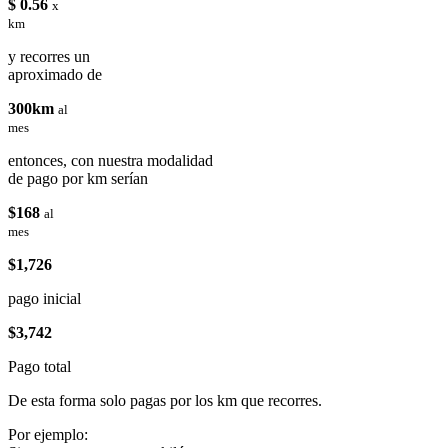
$ 0.56
x
km
y recorres un
aproximado de
300km
al
mes
entonces, con nuestra modalidad
de pago por km serían
$168
al
mes
$1,726
pago inicial
$3,742
Pago total
De esta forma solo pagas por los km que recorres.
Por ejemplo: