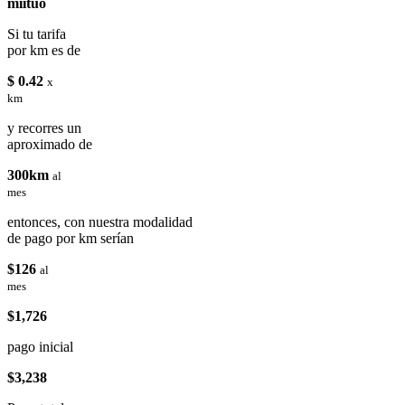
miituo
Si tu tarifa
por km es de
$ 0.42
x
km
y recorres un
aproximado de
300km
al
mes
entonces, con nuestra modalidad
de pago por km serían
$126
al
mes
$1,726
pago inicial
$3,238