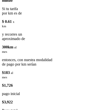
miituo
Si tu tarifa
por km es de
$ 0.61
x
km
y recorres un
aproximado de
300km
al
mes
entonces, con nuestra modalidad
de pago por km serían
$183
al
mes
$1,726
pago inicial
$3,922