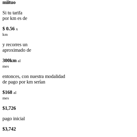
miituo
Si tu tarifa
por km es de
$ 0.56
x
km
y recorres un
aproximado de
300km
al
mes
entonces, con nuestra modalidad
de pago por km serían
$168
al
mes
$1,726
pago inicial
$3,742