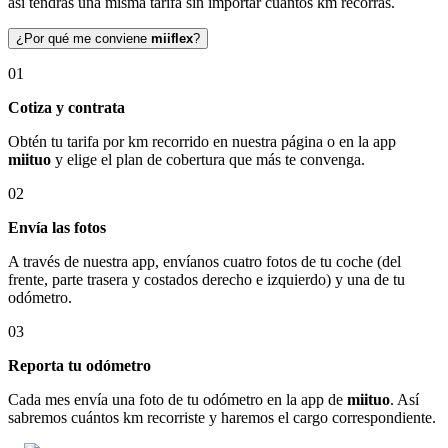
así tendrás una misma tarifa sin importar cuántos km recorras.
¿Por qué me conviene
miiflex
?
01
Cotiza y contrata
Obtén tu tarifa por km recorrido en nuestra página o en la app
miituo
y elige el plan de cobertura que más te convenga.
02
Envía las fotos
A través de nuestra app, envíanos cuatro fotos de tu coche (del
frente, parte trasera y costados derecho e izquierdo) y una de tu
odómetro.
03
Reporta tu odómetro
Cada mes envía una foto de tu odómetro en la app de
miituo
. Así
sabremos cuántos km recorriste y haremos el cargo correspondiente.