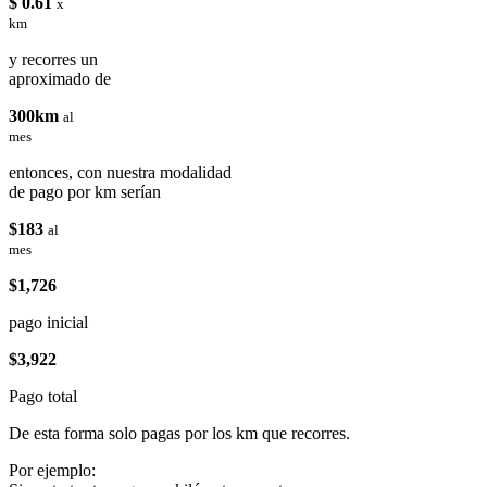
$ 0.61
x
km
y recorres un
aproximado de
300km
al
mes
entonces, con nuestra modalidad
de pago por km serían
$183
al
mes
$1,726
pago inicial
$3,922
Pago total
De esta forma solo pagas por los km que recorres.
Por ejemplo: