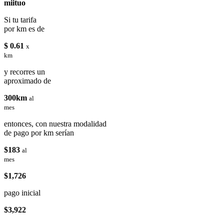
miituo
Si tu tarifa
por km es de
$ 0.61
x
km
y recorres un
aproximado de
300km
al
mes
entonces, con nuestra modalidad
de pago por km serían
$183
al
mes
$1,726
pago inicial
$3,922