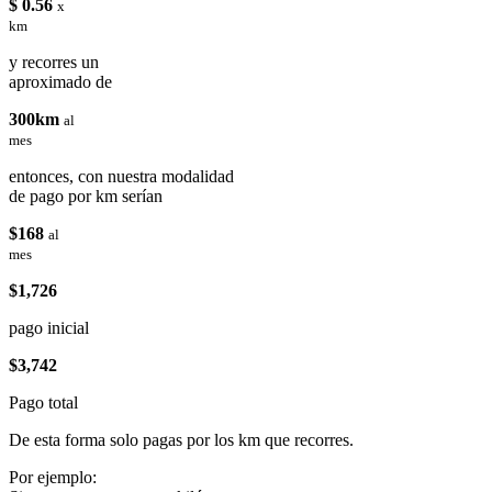
$ 0.56
x
km
y recorres un
aproximado de
300km
al
mes
entonces, con nuestra modalidad
de pago por km serían
$168
al
mes
$1,726
pago inicial
$3,742
Pago total
De esta forma solo pagas por los km que recorres.
Por ejemplo: