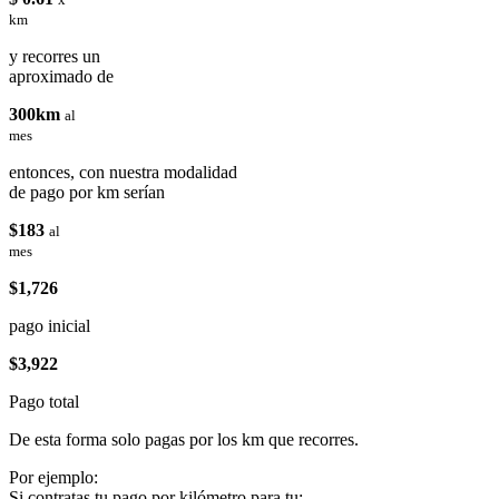
km
y recorres un
aproximado de
300km
al
mes
entonces, con nuestra modalidad
de pago por km serían
$183
al
mes
$1,726
pago inicial
$3,922
Pago total
De esta forma solo pagas por los km que recorres.
Por ejemplo:
Si contratas tu pago por kilómetro para tu: