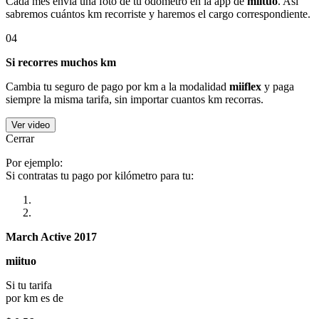
Cada mes envía una foto de tu odómetro en la app de
miituo
. Así
sabremos cuántos km recorriste y haremos el cargo correspondiente.
04
Si recorres muchos km
Cambia tu seguro de pago por km a la modalidad
miiflex
y paga
siempre la misma tarifa, sin importar cuantos km recorras.
Ver video
Cerrar
Por ejemplo:
Si contratas tu pago por kilómetro para tu:
March Active 2017
miituo
Si tu tarifa
por km es de