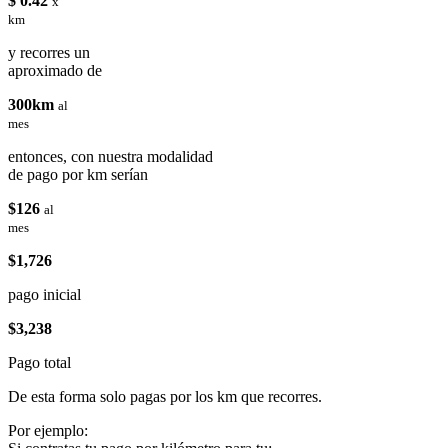
$ 0.42
x
km
y recorres un
aproximado de
300km
al
mes
entonces, con nuestra modalidad
de pago por km serían
$126
al
mes
$1,726
pago inicial
$3,238
Pago total
De esta forma solo pagas por los km que recorres.
Por ejemplo: