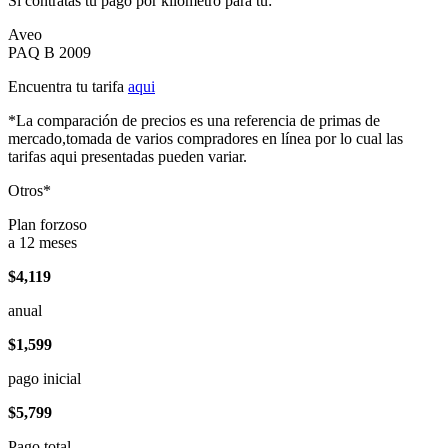
Si contratas tu pago por kilómetro para tu:
Aveo
PAQ B 2009
Encuentra tu tarifa
aqui
*La comparación de precios es una referencia de primas de
mercado,tomada de varios compradores en línea por lo cual las
tarifas aqui presentadas pueden variar.
Otros*
Plan forzoso
a 12 meses
$4,119
anual
$1,599
pago inicial
$5,799
Pago total