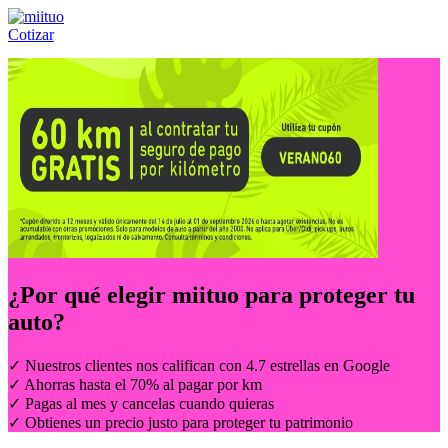
Cotizar
Llámanos al:
(55) 84-21-05-00
ó
800-953-00-59
¿Por qué elegir
miituo
para proteger tu
auto?
✓ Nuestros clientes nos califican con 4.7 estrellas en Google
✓ Ahorras hasta el 70% al pagar por km
✓ Pagas al mes y cancelas cuando quieras
✓ Obtienes un precio justo para proteger tu patrimonio