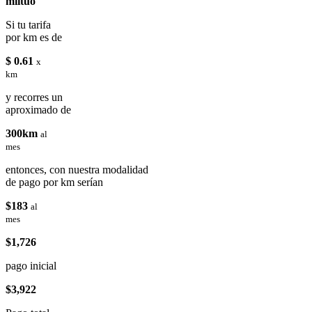
miituo
Si tu tarifa
por km es de
$ 0.61
x
km
y recorres un
aproximado de
300km
al
mes
entonces, con nuestra modalidad
de pago por km serían
$183
al
mes
$1,726
pago inicial
$3,922