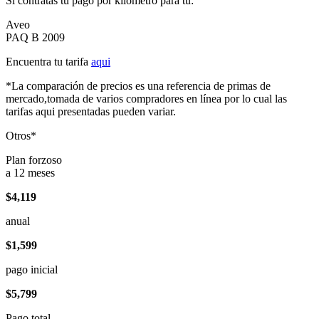
Si contratas tu pago por kilómetro para tu:
Aveo
PAQ B 2009
Encuentra tu tarifa
aqui
*La comparación de precios es una referencia de primas de
mercado,tomada de varios compradores en línea por lo cual las
tarifas aqui presentadas pueden variar.
Otros*
Plan forzoso
a 12 meses
$4,119
anual
$1,599
pago inicial
$5,799
Pago total