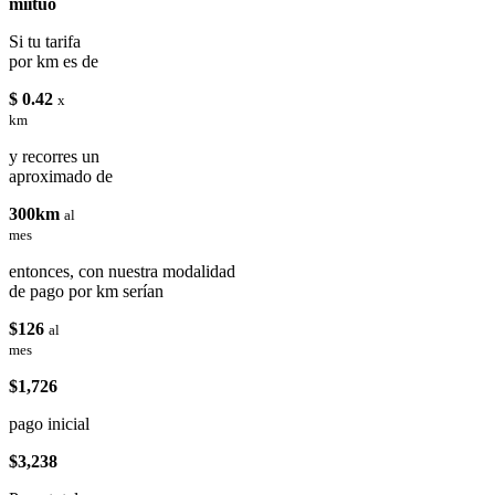
miituo
Si tu tarifa
por km es de
$ 0.42
x
km
y recorres un
aproximado de
300km
al
mes
entonces, con nuestra modalidad
de pago por km serían
$126
al
mes
$1,726
pago inicial
$3,238