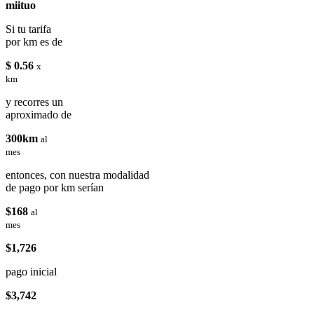
miituo
Si tu tarifa
por km es de
$ 0.56
x
km
y recorres un
aproximado de
300km
al
mes
entonces, con nuestra modalidad
de pago por km serían
$168
al
mes
$1,726
pago inicial
$3,742