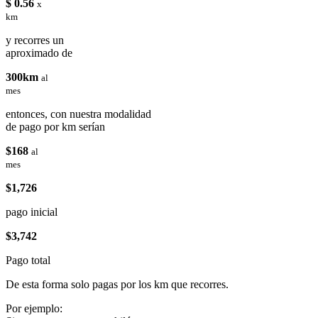
$ 0.56
x
km
y recorres un
aproximado de
300km
al
mes
entonces, con nuestra modalidad
de pago por km serían
$168
al
mes
$1,726
pago inicial
$3,742
Pago total
De esta forma solo pagas por los km que recorres.
Por ejemplo: