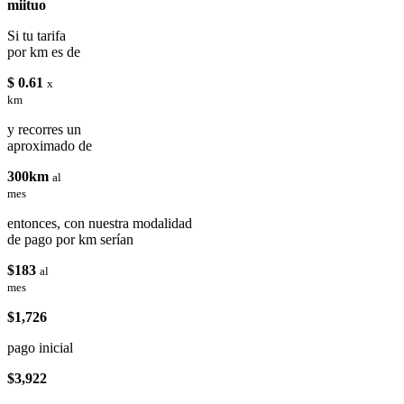
miituo
Si tu tarifa
por km es de
$ 0.61
x
km
y recorres un
aproximado de
300km
al
mes
entonces, con nuestra modalidad
de pago por km serían
$183
al
mes
$1,726
pago inicial
$3,922