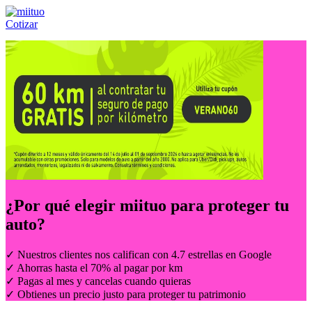
Cotizar
Llámanos al:
(55) 84-21-05-00
ó
800-953-00-59
¿Por qué elegir
miituo
para proteger tu
auto?
✓ Nuestros clientes nos califican con 4.7 estrellas en Google
✓ Ahorras hasta el 70% al pagar por km
✓ Pagas al mes y cancelas cuando quieras
✓ Obtienes un precio justo para proteger tu patrimonio