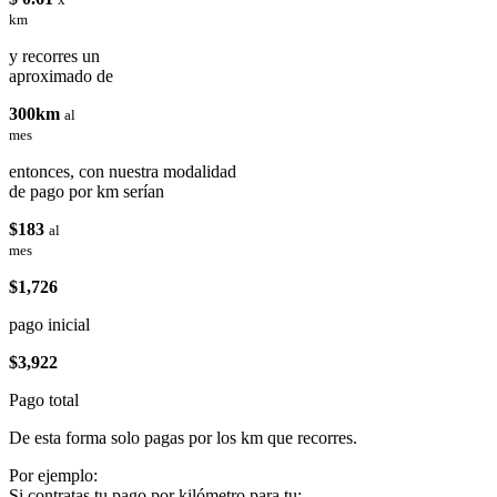
km
y recorres un
aproximado de
300km
al
mes
entonces, con nuestra modalidad
de pago por km serían
$183
al
mes
$1,726
pago inicial
$3,922
Pago total
De esta forma solo pagas por los km que recorres.
Por ejemplo:
Si contratas tu pago por kilómetro para tu: