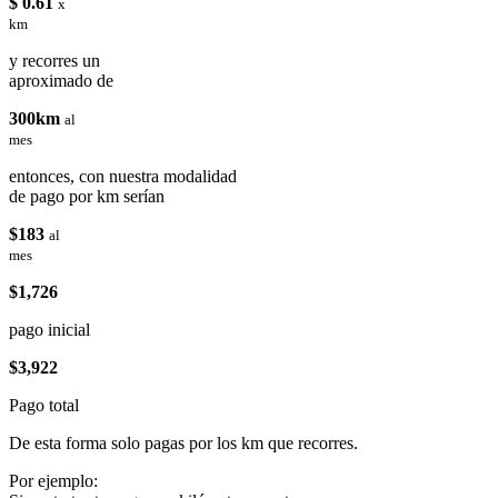
$ 0.61
x
km
y recorres un
aproximado de
300km
al
mes
entonces, con nuestra modalidad
de pago por km serían
$183
al
mes
$1,726
pago inicial
$3,922
Pago total
De esta forma solo pagas por los km que recorres.
Por ejemplo: