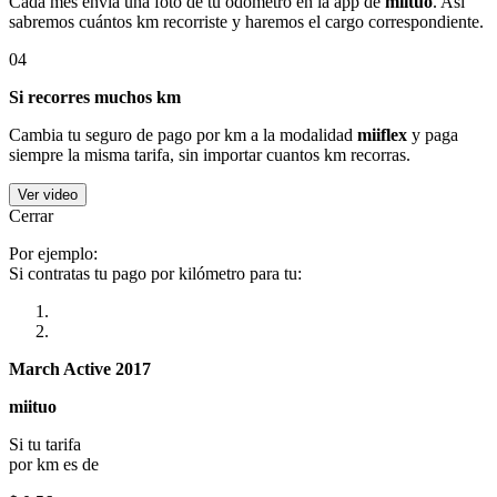
Cada mes envía una foto de tu odómetro en la app de
miituo
. Así
sabremos cuántos km recorriste y haremos el cargo correspondiente.
04
Si recorres muchos km
Cambia tu seguro de pago por km a la modalidad
miiflex
y paga
siempre la misma tarifa, sin importar cuantos km recorras.
Ver video
Cerrar
Por ejemplo:
Si contratas tu pago por kilómetro para tu:
March Active 2017
miituo
Si tu tarifa
por km es de