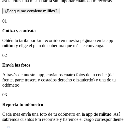
así tendrás una misma tarifa sin importar cuántos km recorras.
¿Por qué me conviene
miiflex
?
01
Cotiza y contrata
Obtén tu tarifa por km recorrido en nuestra página o en la app
miituo
y elige el plan de cobertura que más te convenga.
02
Envía las fotos
A través de nuestra app, envíanos cuatro fotos de tu coche (del
frente, parte trasera y costados derecho e izquierdo) y una de tu
odómetro.
03
Reporta tu odómetro
Cada mes envía una foto de tu odómetro en la app de
miituo
. Así
sabremos cuántos km recorriste y haremos el cargo correspondiente.