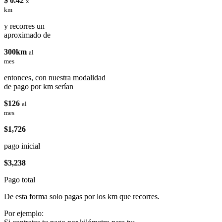
$ 0.42
x
km
y recorres un
aproximado de
300km
al
mes
entonces, con nuestra modalidad
de pago por km serían
$126
al
mes
$1,726
pago inicial
$3,238
Pago total
De esta forma solo pagas por los km que recorres.
Por ejemplo: