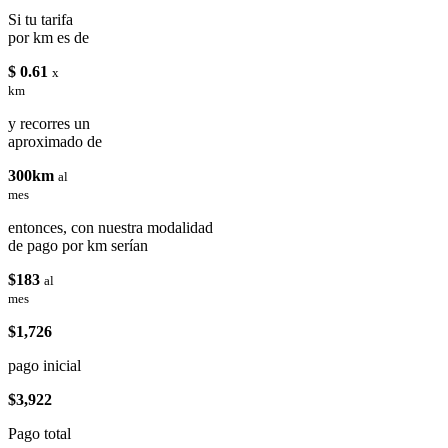
Si tu tarifa
por km es de
$ 0.61
x
km
y recorres un
aproximado de
300km
al
mes
entonces, con nuestra modalidad
de pago por km serían
$183
al
mes
$1,726
pago inicial
$3,922
Pago total