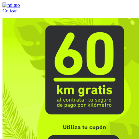
Cotizar
Llámanos al:
(55) 84-21-05-00
ó
800-953-00-59