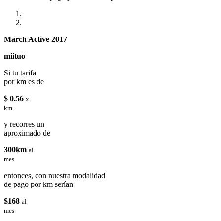
March Active 2017
miituo
Si tu tarifa
por km es de
$ 0.56
x
km
y recorres un
aproximado de
300km
al
mes
entonces, con nuestra modalidad
de pago por km serían
$168
al
mes