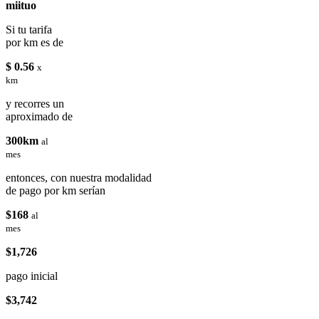
miituo
Si tu tarifa
por km es de
$ 0.56
x
km
y recorres un
aproximado de
300km
al
mes
entonces, con nuestra modalidad
de pago por km serían
$168
al
mes
$1,726
pago inicial
$3,742