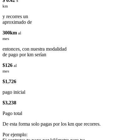
$ 0.42
x
km
y recorres un
aproximado de
300km
al
mes
entonces, con nuestra modalidad
de pago por km serían
$126
al
mes
$1,726
pago inicial
$3,238
Pago total
De esta forma solo pagas por los km que recorres.
Por ejemplo: