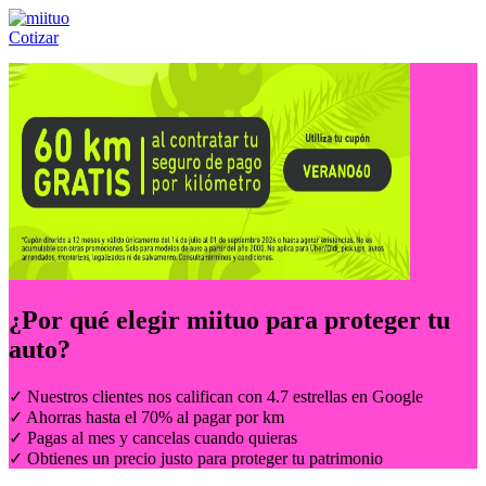
Cotizar
Llámanos al:
(55) 84-21-05-00
ó
800-953-00-59
¿Por qué elegir
miituo
para proteger tu
auto?
✓ Nuestros clientes nos califican con 4.7 estrellas en Google
✓ Ahorras hasta el 70% al pagar por km
✓ Pagas al mes y cancelas cuando quieras
✓ Obtienes un precio justo para proteger tu patrimonio