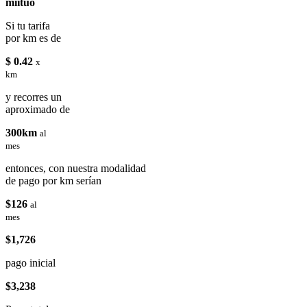
miituo
Si tu tarifa
por km es de
$ 0.42
x
km
y recorres un
aproximado de
300km
al
mes
entonces, con nuestra modalidad
de pago por km serían
$126
al
mes
$1,726
pago inicial
$3,238