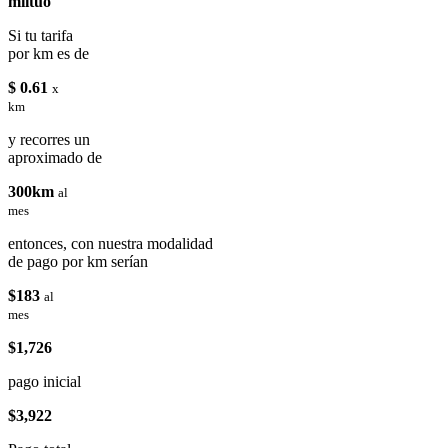
miituo
Si tu tarifa
por km es de
$ 0.61
x
km
y recorres un
aproximado de
300km
al
mes
entonces, con nuestra modalidad
de pago por km serían
$183
al
mes
$1,726
pago inicial
$3,922