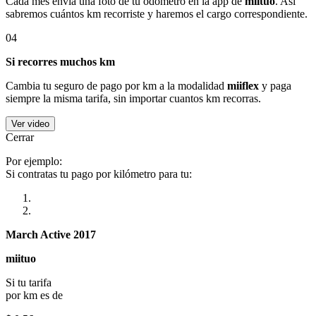
Cada mes envía una foto de tu odómetro en la app de
miituo
. Así
sabremos cuántos km recorriste y haremos el cargo correspondiente.
04
Si recorres muchos km
Cambia tu seguro de pago por km a la modalidad
miiflex
y paga
siempre la misma tarifa, sin importar cuantos km recorras.
Ver video
Cerrar
Por ejemplo:
Si contratas tu pago por kilómetro para tu:
March Active 2017
miituo
Si tu tarifa
por km es de