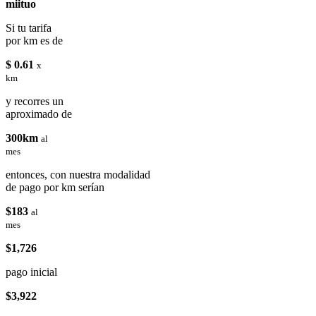
miituo
Si tu tarifa
por km es de
$ 0.61
x
km
y recorres un
aproximado de
300km
al
mes
entonces, con nuestra modalidad
de pago por km serían
$183
al
mes
$1,726
pago inicial
$3,922