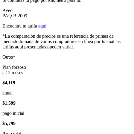
Si contratas tu pago por kilómetro para tu:
Aveo
PAQ B 2009
Encuentra tu tarifa
aqui
*La comparación de precios es una referencia de primas de
mercado,tomada de varios compradores en línea por lo cual las
tarifas aqui presentadas pueden variar.
Otros*
Plan forzoso
a 12 meses
$4,119
anual
$1,599
pago inicial
$5,799
Pago total