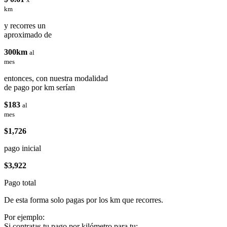
km
y recorres un
aproximado de
300km
al
mes
entonces, con nuestra modalidad
de pago por km serían
$183
al
mes
$1,726
pago inicial
$3,922
Pago total
De esta forma solo pagas por los km que recorres.
Por ejemplo:
Si contratas tu pago por kilómetro para tu: