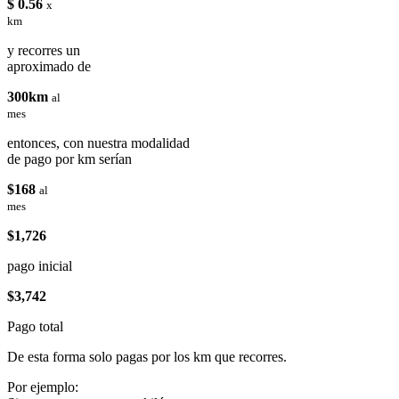
$ 0.56
x
km
y recorres un
aproximado de
300km
al
mes
entonces, con nuestra modalidad
de pago por km serían
$168
al
mes
$1,726
pago inicial
$3,742
Pago total
De esta forma solo pagas por los km que recorres.
Por ejemplo: