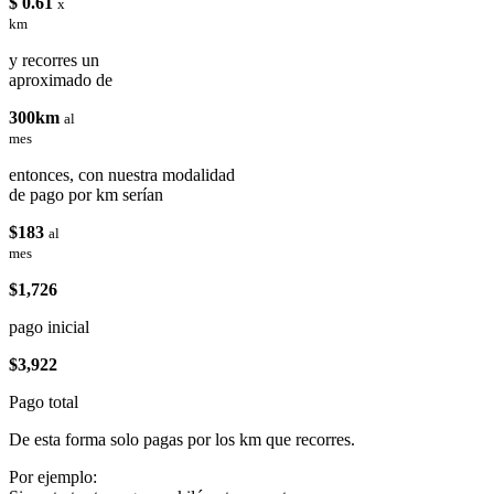
$ 0.61
x
km
y recorres un
aproximado de
300km
al
mes
entonces, con nuestra modalidad
de pago por km serían
$183
al
mes
$1,726
pago inicial
$3,922
Pago total
De esta forma solo pagas por los km que recorres.
Por ejemplo: