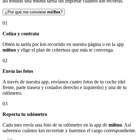
así tendrás una misma tarifa sin importar cuántos km recorras.
¿Por qué me conviene
miiflex
?
01
Cotiza y contrata
Obtén tu tarifa por km recorrido en nuestra página o en la app
miituo
y elige el plan de cobertura que más te convenga.
02
Envía las fotos
A través de nuestra app, envíanos cuatro fotos de tu coche (del
frente, parte trasera y costados derecho e izquierdo) y una de tu
odómetro.
03
Reporta tu odómetro
Cada mes envía una foto de tu odómetro en la app de
miituo
. Así
sabremos cuántos km recorriste y haremos el cargo correspondiente.