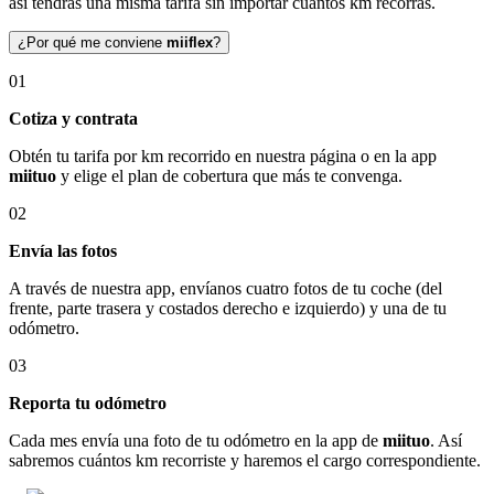
así tendrás una misma tarifa sin importar cuántos km recorras.
¿Por qué me conviene
miiflex
?
01
Cotiza y contrata
Obtén tu tarifa por km recorrido en nuestra página o en la app
miituo
y elige el plan de cobertura que más te convenga.
02
Envía las fotos
A través de nuestra app, envíanos cuatro fotos de tu coche (del
frente, parte trasera y costados derecho e izquierdo) y una de tu
odómetro.
03
Reporta tu odómetro
Cada mes envía una foto de tu odómetro en la app de
miituo
. Así
sabremos cuántos km recorriste y haremos el cargo correspondiente.