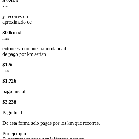
$ 0.42
x
km
y recorres un
aproximado de
300km
al
mes
entonces, con nuestra modalidad
de pago por km serían
$126
al
mes
$1,726
pago inicial
$3,238
Pago total
De esta forma solo pagas por los km que recorres.
Por ejemplo: