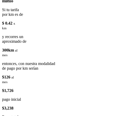
miituo
Si tu tarifa
por km es de
$ 0.42
x
km
y recorres un
aproximado de
300km
al
mes
entonces, con nuestra modalidad
de pago por km serían
$126
al
mes
$1,726
pago inicial
$3,238