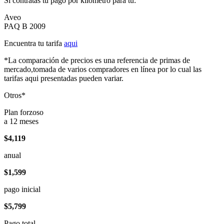
Si contratas tu pago por kilómetro para tu:
Aveo
PAQ B 2009
Encuentra tu tarifa
aqui
*La comparación de precios es una referencia de primas de
mercado,tomada de varios compradores en línea por lo cual las
tarifas aqui presentadas pueden variar.
Otros*
Plan forzoso
a 12 meses
$4,119
anual
$1,599
pago inicial
$5,799
Pago total