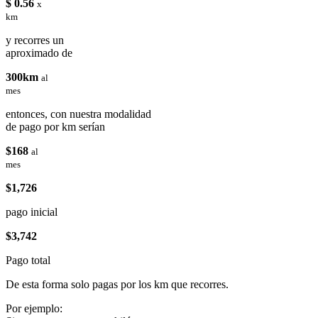
$ 0.56
x
km
y recorres un
aproximado de
300km
al
mes
entonces, con nuestra modalidad
de pago por km serían
$168
al
mes
$1,726
pago inicial
$3,742
Pago total
De esta forma solo pagas por los km que recorres.
Por ejemplo: