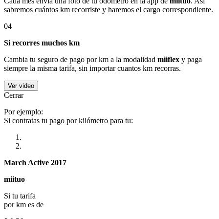
Cada mes envía una foto de tu odómetro en la app de
miituo
. Así
sabremos cuántos km recorriste y haremos el cargo correspondiente.
04
Si recorres muchos km
Cambia tu seguro de pago por km a la modalidad
miiflex
y paga
siempre la misma tarifa, sin importar cuantos km recorras.
Ver video
Cerrar
Por ejemplo:
Si contratas tu pago por kilómetro para tu:
March Active 2017
miituo
Si tu tarifa
por km es de