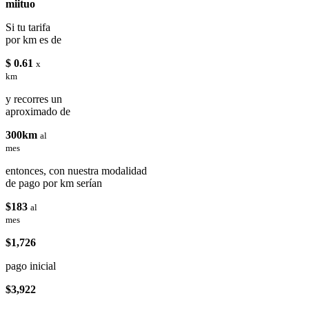
miituo
Si tu tarifa
por km es de
$ 0.61
x
km
y recorres un
aproximado de
300km
al
mes
entonces, con nuestra modalidad
de pago por km serían
$183
al
mes
$1,726
pago inicial
$3,922