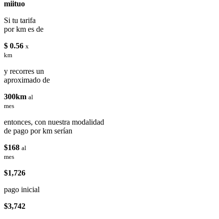
miituo
Si tu tarifa
por km es de
$ 0.56
x
km
y recorres un
aproximado de
300km
al
mes
entonces, con nuestra modalidad
de pago por km serían
$168
al
mes
$1,726
pago inicial
$3,742