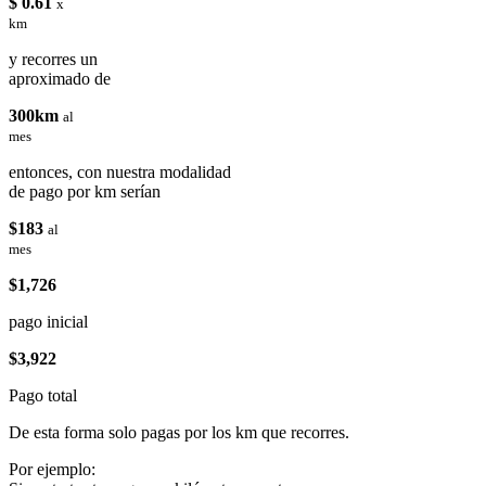
$ 0.61
x
km
y recorres un
aproximado de
300km
al
mes
entonces, con nuestra modalidad
de pago por km serían
$183
al
mes
$1,726
pago inicial
$3,922
Pago total
De esta forma solo pagas por los km que recorres.
Por ejemplo: