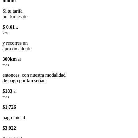
miituo
Si tu tarifa
por km es de
$ 0.61
x
km
y recorres un
aproximado de
300km
al
mes
entonces, con nuestra modalidad
de pago por km serían
$183
al
mes
$1,726
pago inicial
$3,922