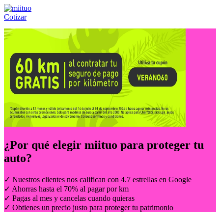
Cotizar
Llámanos al:
(55) 84-21-05-00
ó
800-953-00-59
¿Por qué elegir
miituo
para proteger tu
auto?
✓ Nuestros clientes nos califican con 4.7 estrellas en Google
✓ Ahorras hasta el 70% al pagar por km
✓ Pagas al mes y cancelas cuando quieras
✓ Obtienes un precio justo para proteger tu patrimonio