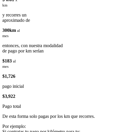
km
y recorres un
aproximado de
300km
al
mes
entonces, con nuestra modalidad
de pago por km serían
$183
al
mes
$1,726
pago inicial
$3,922
Pago total
De esta forma solo pagas por los km que recorres.
Por ejemplo:
Si contratas tu pago por kilómetro para tu: