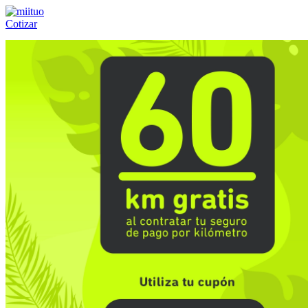
Cotizar
Llámanos al:
(55) 84-21-05-00
ó
800-953-00-59