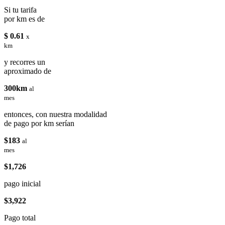
Si tu tarifa
por km es de
$ 0.61
x
km
y recorres un
aproximado de
300km
al
mes
entonces, con nuestra modalidad
de pago por km serían
$183
al
mes
$1,726
pago inicial
$3,922
Pago total