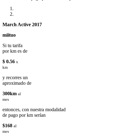
March Active 2017
miituo
Si tu tarifa
por km es de
$ 0.56
x
km
y recorres un
aproximado de
300km
al
mes
entonces, con nuestra modalidad
de pago por km serían
$168
al
mes