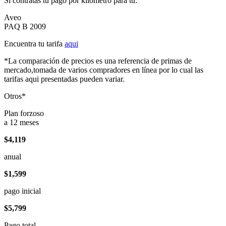
Si contratas tu pago por kilómetro para tu:
Aveo
PAQ B 2009
Encuentra tu tarifa
aqui
*La comparación de precios es una referencia de primas de
mercado,tomada de varios compradores en línea por lo cual las
tarifas aqui presentadas pueden variar.
Otros*
Plan forzoso
a 12 meses
$4,119
anual
$1,599
pago inicial
$5,799
Pago total