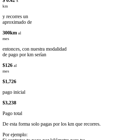
$ 0.42
x
km
y recorres un
aproximado de
300km
al
mes
entonces, con nuestra modalidad
de pago por km serían
$126
al
mes
$1,726
pago inicial
$3,238
Pago total
De esta forma solo pagas por los km que recorres.
Por ejemplo: