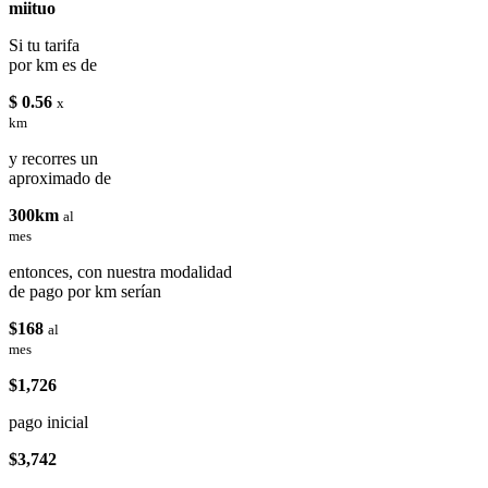
miituo
Si tu tarifa
por km es de
$ 0.56
x
km
y recorres un
aproximado de
300km
al
mes
entonces, con nuestra modalidad
de pago por km serían
$168
al
mes
$1,726
pago inicial
$3,742