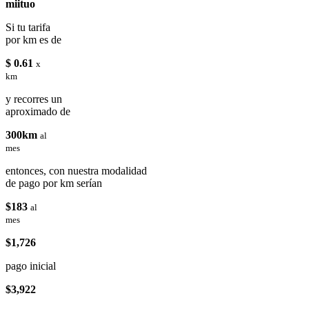
miituo
Si tu tarifa
por km es de
$ 0.61
x
km
y recorres un
aproximado de
300km
al
mes
entonces, con nuestra modalidad
de pago por km serían
$183
al
mes
$1,726
pago inicial
$3,922