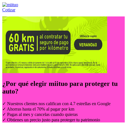
Cotizar
Llámanos al:
(55) 84-21-05-00
ó
800-953-00-59
¿Por qué elegir
miituo
para proteger tu
auto?
✓ Nuestros clientes nos califican con 4.7 estrellas en Google
✓ Ahorras hasta el 70% al pagar por km
✓ Pagas al mes y cancelas cuando quieras
✓ Obtienes un precio justo para proteger tu patrimonio