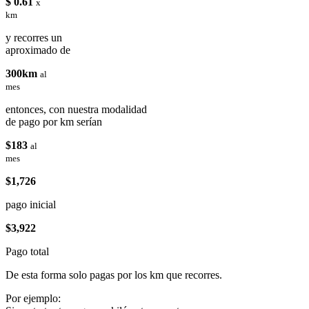
$ 0.61
x
km
y recorres un
aproximado de
300km
al
mes
entonces, con nuestra modalidad
de pago por km serían
$183
al
mes
$1,726
pago inicial
$3,922
Pago total
De esta forma solo pagas por los km que recorres.
Por ejemplo: