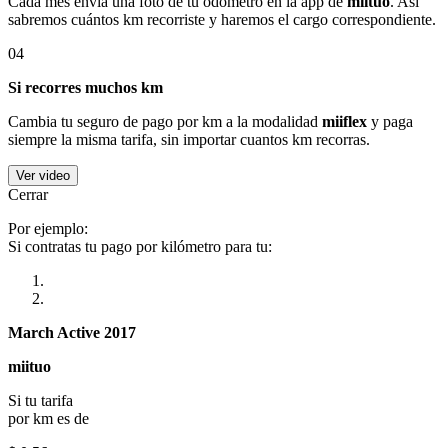
Cada mes envía una foto de tu odómetro en la app de
miituo
. Así
sabremos cuántos km recorriste y haremos el cargo correspondiente.
04
Si recorres muchos km
Cambia tu seguro de pago por km a la modalidad
miiflex
y paga
siempre la misma tarifa, sin importar cuantos km recorras.
Ver video
Cerrar
Por ejemplo:
Si contratas tu pago por kilómetro para tu:
March Active 2017
miituo
Si tu tarifa
por km es de