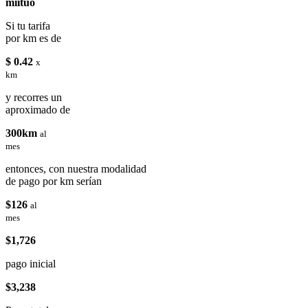
miituo
Si tu tarifa
por km es de
$ 0.42
x
km
y recorres un
aproximado de
300km
al
mes
entonces, con nuestra modalidad
de pago por km serían
$126
al
mes
$1,726
pago inicial
$3,238