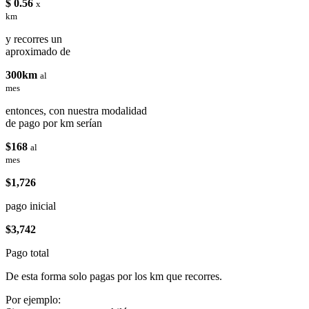
$ 0.56
x
km
y recorres un
aproximado de
300km
al
mes
entonces, con nuestra modalidad
de pago por km serían
$168
al
mes
$1,726
pago inicial
$3,742
Pago total
De esta forma solo pagas por los km que recorres.
Por ejemplo: