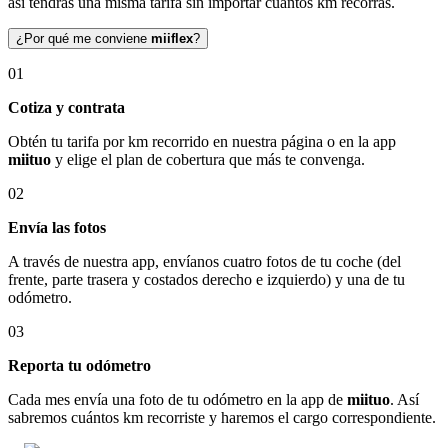
así tendrás una misma tarifa sin importar cuántos km recorras.
¿Por qué me conviene
miiflex
?
01
Cotiza y contrata
Obtén tu tarifa por km recorrido en nuestra página o en la app
miituo
y elige el plan de cobertura que más te convenga.
02
Envía las fotos
A través de nuestra app, envíanos cuatro fotos de tu coche (del
frente, parte trasera y costados derecho e izquierdo) y una de tu
odómetro.
03
Reporta tu odómetro
Cada mes envía una foto de tu odómetro en la app de
miituo
. Así
sabremos cuántos km recorriste y haremos el cargo correspondiente.