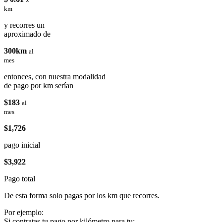
km
y recorres un
aproximado de
300km
al
mes
entonces, con nuestra modalidad
de pago por km serían
$183
al
mes
$1,726
pago inicial
$3,922
Pago total
De esta forma solo pagas por los km que recorres.
Por ejemplo:
Si contratas tu pago por kilómetro para tu: