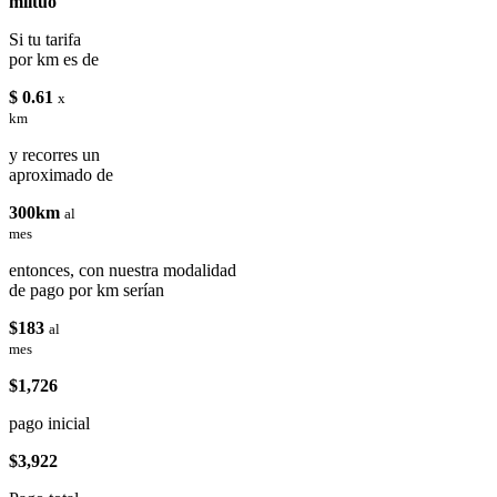
miituo
Si tu tarifa
por km es de
$ 0.61
x
km
y recorres un
aproximado de
300km
al
mes
entonces, con nuestra modalidad
de pago por km serían
$183
al
mes
$1,726
pago inicial
$3,922