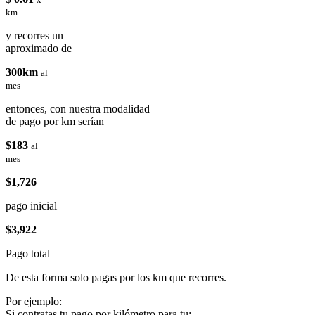
km
y recorres un
aproximado de
300km
al
mes
entonces, con nuestra modalidad
de pago por km serían
$183
al
mes
$1,726
pago inicial
$3,922
Pago total
De esta forma solo pagas por los km que recorres.
Por ejemplo:
Si contratas tu pago por kilómetro para tu: