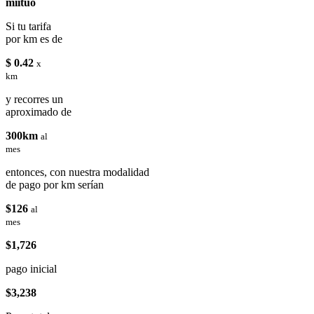
miituo
Si tu tarifa
por km es de
$ 0.42
x
km
y recorres un
aproximado de
300km
al
mes
entonces, con nuestra modalidad
de pago por km serían
$126
al
mes
$1,726
pago inicial
$3,238