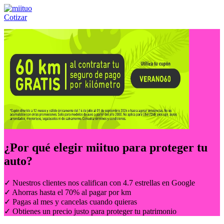
Cotizar
Llámanos al:
(55) 84-21-05-00
ó
800-953-00-59
¿Por qué elegir
miituo
para proteger tu
auto?
✓ Nuestros clientes nos califican con 4.7 estrellas en Google
✓ Ahorras hasta el 70% al pagar por km
✓ Pagas al mes y cancelas cuando quieras
✓ Obtienes un precio justo para proteger tu patrimonio