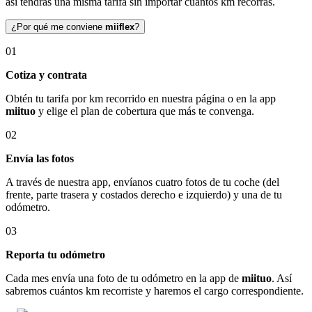
así tendrás una misma tarifa sin importar cuántos km recorras.
¿Por qué me conviene
miiflex
?
01
Cotiza y contrata
Obtén tu tarifa por km recorrido en nuestra página o en la app
miituo
y elige el plan de cobertura que más te convenga.
02
Envía las fotos
A través de nuestra app, envíanos cuatro fotos de tu coche (del
frente, parte trasera y costados derecho e izquierdo) y una de tu
odómetro.
03
Reporta tu odómetro
Cada mes envía una foto de tu odómetro en la app de
miituo
. Así
sabremos cuántos km recorriste y haremos el cargo correspondiente.