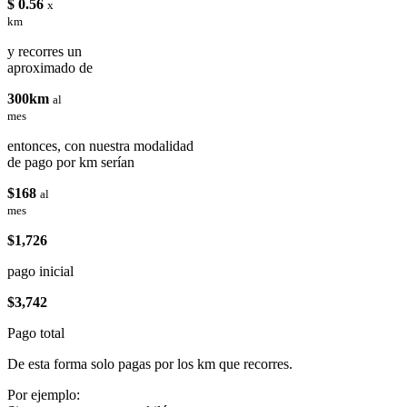
$ 0.56
x
km
y recorres un
aproximado de
300km
al
mes
entonces, con nuestra modalidad
de pago por km serían
$168
al
mes
$1,726
pago inicial
$3,742
Pago total
De esta forma solo pagas por los km que recorres.
Por ejemplo: