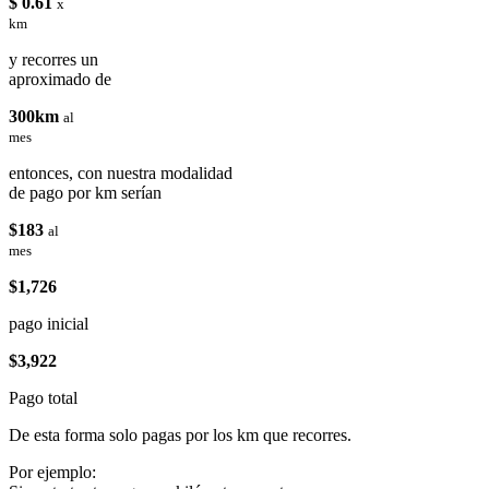
$ 0.61
x
km
y recorres un
aproximado de
300km
al
mes
entonces, con nuestra modalidad
de pago por km serían
$183
al
mes
$1,726
pago inicial
$3,922
Pago total
De esta forma solo pagas por los km que recorres.
Por ejemplo: