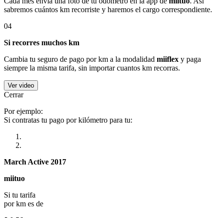
Cada mes envía una foto de tu odómetro en la app de
miituo
. Así
sabremos cuántos km recorriste y haremos el cargo correspondiente.
04
Si recorres muchos km
Cambia tu seguro de pago por km a la modalidad
miiflex
y paga
siempre la misma tarifa, sin importar cuantos km recorras.
Ver video
Cerrar
Por ejemplo:
Si contratas tu pago por kilómetro para tu:
March Active 2017
miituo
Si tu tarifa
por km es de