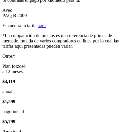
Si contratas tu pago por kilómetro para tu:
Aveo
PAQ B 2009
Encuentra tu tarifa
aqui
*La comparación de precios es una referencia de primas de
mercado,tomada de varios compradores en línea por lo cual las
tarifas aqui presentadas pueden variar.
Otros*
Plan forzoso
a 12 meses
$4,119
anual
$1,599
pago inicial
$5,799
Pago total