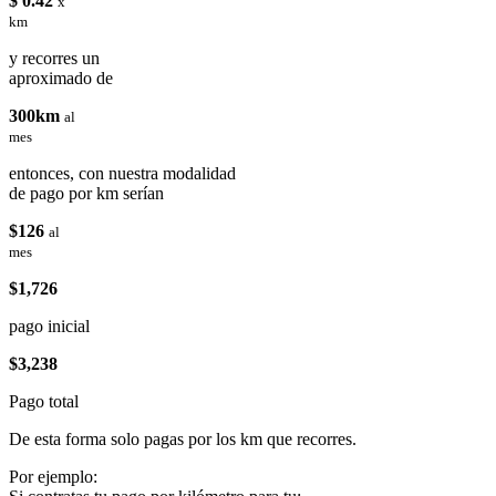
$ 0.42
x
km
y recorres un
aproximado de
300km
al
mes
entonces, con nuestra modalidad
de pago por km serían
$126
al
mes
$1,726
pago inicial
$3,238
Pago total
De esta forma solo pagas por los km que recorres.
Por ejemplo: