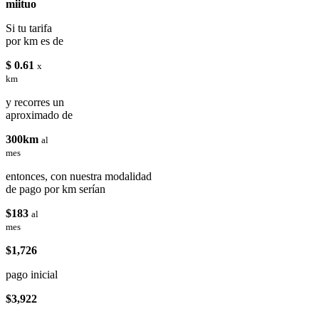
miituo
Si tu tarifa
por km es de
$ 0.61
x
km
y recorres un
aproximado de
300km
al
mes
entonces, con nuestra modalidad
de pago por km serían
$183
al
mes
$1,726
pago inicial
$3,922