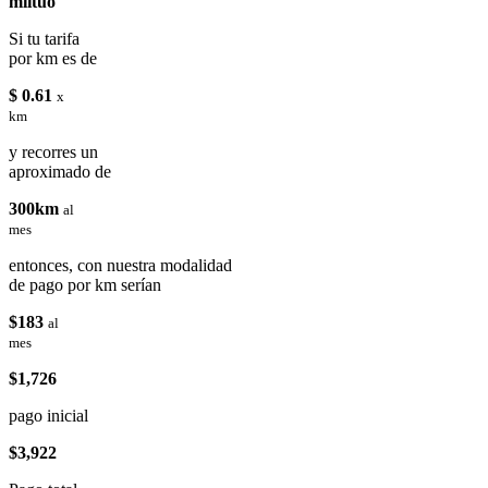
miituo
Si tu tarifa
por km es de
$ 0.61
x
km
y recorres un
aproximado de
300km
al
mes
entonces, con nuestra modalidad
de pago por km serían
$183
al
mes
$1,726
pago inicial
$3,922