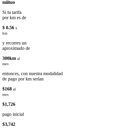
miituo
Si tu tarifa
por km es de
$ 0.56
x
km
y recorres un
aproximado de
300km
al
mes
entonces, con nuestra modalidad
de pago por km serían
$168
al
mes
$1,726
pago inicial
$3,742