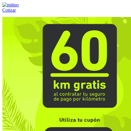
Cotizar
Llámanos al:
(55) 84-21-05-00
ó
800-953-00-59