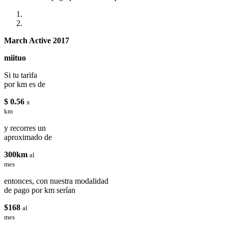
March Active 2017
miituo
Si tu tarifa
por km es de
$ 0.56
x
km
y recorres un
aproximado de
300km
al
mes
entonces, con nuestra modalidad
de pago por km serían
$168
al
mes