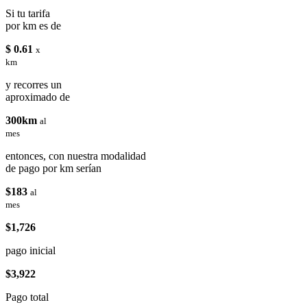
Si tu tarifa
por km es de
$ 0.61
x
km
y recorres un
aproximado de
300km
al
mes
entonces, con nuestra modalidad
de pago por km serían
$183
al
mes
$1,726
pago inicial
$3,922
Pago total