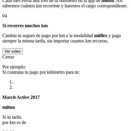
Cada mes envía una foto de tu odómetro en la app de
miituo
. Así
sabremos cuántos km recorriste y haremos el cargo correspondiente.
04
Si recorres muchos km
Cambia tu seguro de pago por km a la modalidad
miiflex
y paga
siempre la misma tarifa, sin importar cuantos km recorras.
Ver video
Cerrar
Por ejemplo:
Si contratas tu pago por kilómetro para tu:
March Active 2017
miituo
Si tu tarifa
por km es de