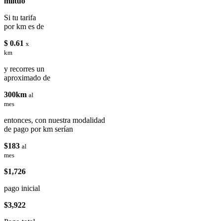
miituo
Si tu tarifa
por km es de
$ 0.61
x
km
y recorres un
aproximado de
300km
al
mes
entonces, con nuestra modalidad
de pago por km serían
$183
al
mes
$1,726
pago inicial
$3,922