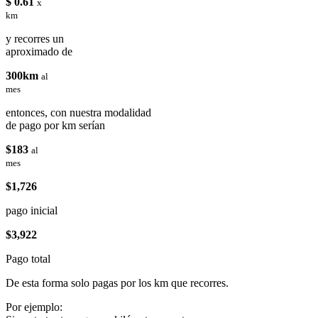
$ 0.61
x
km
y recorres un
aproximado de
300km
al
mes
entonces, con nuestra modalidad
de pago por km serían
$183
al
mes
$1,726
pago inicial
$3,922
Pago total
De esta forma solo pagas por los km que recorres.
Por ejemplo: