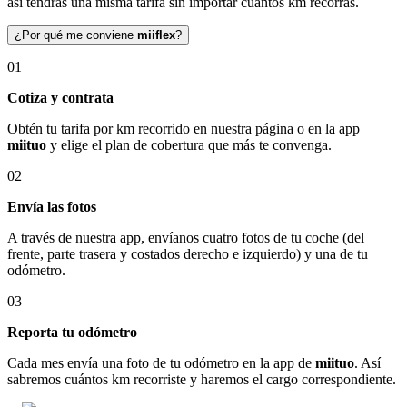
así tendrás una misma tarifa sin importar cuántos km recorras.
¿Por qué me conviene
miiflex
?
01
Cotiza y contrata
Obtén tu tarifa por km recorrido en nuestra página o en la app
miituo
y elige el plan de cobertura que más te convenga.
02
Envía las fotos
A través de nuestra app, envíanos cuatro fotos de tu coche (del
frente, parte trasera y costados derecho e izquierdo) y una de tu
odómetro.
03
Reporta tu odómetro
Cada mes envía una foto de tu odómetro en la app de
miituo
. Así
sabremos cuántos km recorriste y haremos el cargo correspondiente.