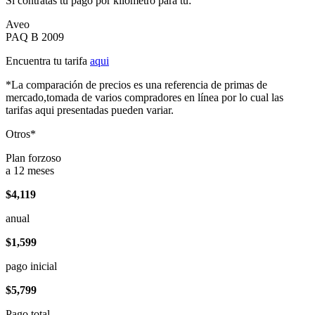
Si contratas tu pago por kilómetro para tu:
Aveo
PAQ B 2009
Encuentra tu tarifa
aqui
*La comparación de precios es una referencia de primas de
mercado,tomada de varios compradores en línea por lo cual las
tarifas aqui presentadas pueden variar.
Otros*
Plan forzoso
a 12 meses
$4,119
anual
$1,599
pago inicial
$5,799
Pago total