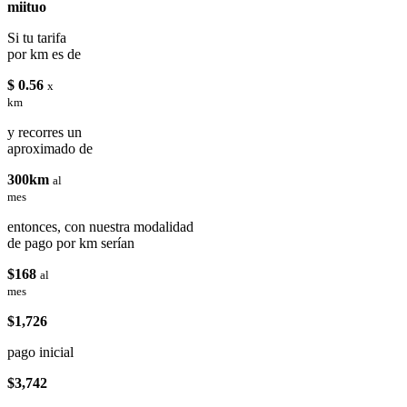
miituo
Si tu tarifa
por km es de
$ 0.56
x
km
y recorres un
aproximado de
300km
al
mes
entonces, con nuestra modalidad
de pago por km serían
$168
al
mes
$1,726
pago inicial
$3,742