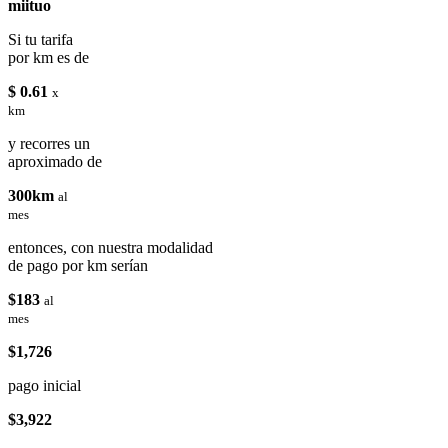
miituo
Si tu tarifa
por km es de
$ 0.61
x
km
y recorres un
aproximado de
300km
al
mes
entonces, con nuestra modalidad
de pago por km serían
$183
al
mes
$1,726
pago inicial
$3,922