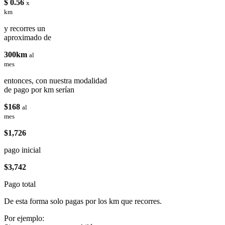
$ 0.56
x
km
y recorres un
aproximado de
300km
al
mes
entonces, con nuestra modalidad
de pago por km serían
$168
al
mes
$1,726
pago inicial
$3,742
Pago total
De esta forma solo pagas por los km que recorres.
Por ejemplo: