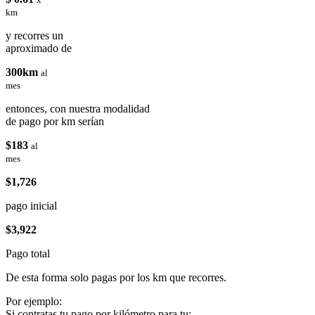
km
y recorres un
aproximado de
300km
al
mes
entonces, con nuestra modalidad
de pago por km serían
$183
al
mes
$1,726
pago inicial
$3,922
Pago total
De esta forma solo pagas por los km que recorres.
Por ejemplo:
Si contratas tu pago por kilómetro para tu: