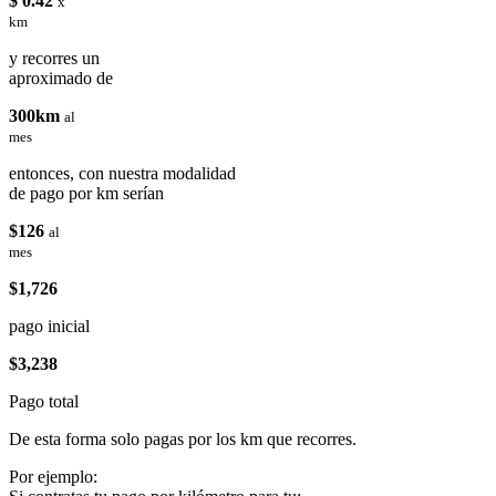
$ 0.42
x
km
y recorres un
aproximado de
300km
al
mes
entonces, con nuestra modalidad
de pago por km serían
$126
al
mes
$1,726
pago inicial
$3,238
Pago total
De esta forma solo pagas por los km que recorres.
Por ejemplo: