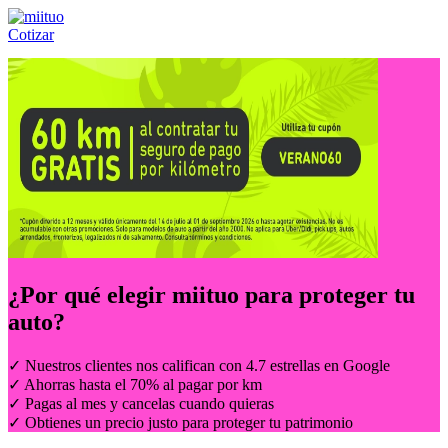
Cotizar
Llámanos al:
(55) 84-21-05-00
ó
800-953-00-59
¿Por qué elegir
miituo
para proteger tu
auto?
✓ Nuestros clientes nos califican con 4.7 estrellas en Google
✓ Ahorras hasta el 70% al pagar por km
✓ Pagas al mes y cancelas cuando quieras
✓ Obtienes un precio justo para proteger tu patrimonio