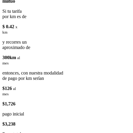
miituo
Si tu tarifa
por km es de
$ 0.42
x
km
y recorres un
aproximado de
300km
al
mes
entonces, con nuestra modalidad
de pago por km serían
$126
al
mes
$1,726
pago inicial
$3,238