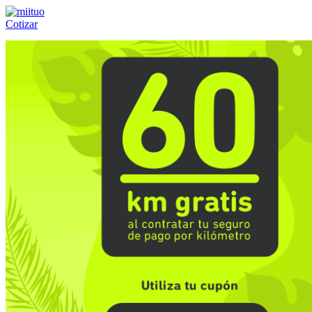
Cotizar
Llámanos al:
(55) 84-21-05-00
ó
800-953-00-59