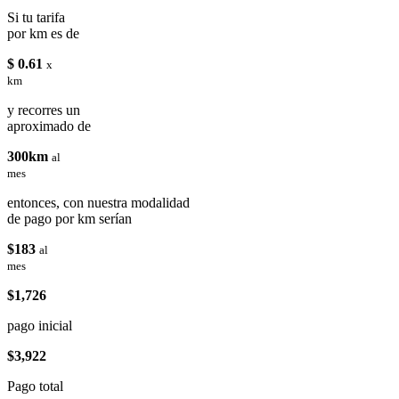
Si tu tarifa
por km es de
$ 0.61
x
km
y recorres un
aproximado de
300km
al
mes
entonces, con nuestra modalidad
de pago por km serían
$183
al
mes
$1,726
pago inicial
$3,922
Pago total