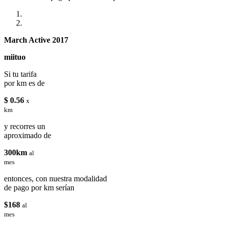
March Active 2017
miituo
Si tu tarifa
por km es de
$ 0.56
x
km
y recorres un
aproximado de
300km
al
mes
entonces, con nuestra modalidad
de pago por km serían
$168
al
mes