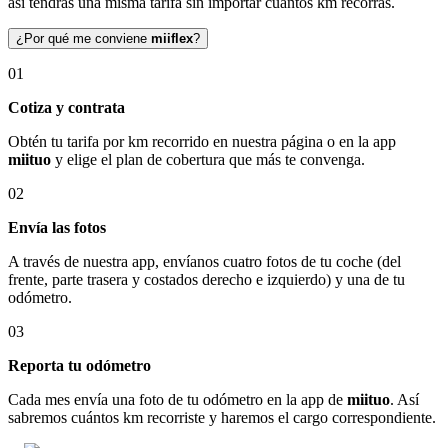
así tendrás una misma tarifa sin importar cuántos km recorras.
¿Por qué me conviene
miiflex
?
01
Cotiza y contrata
Obtén tu tarifa por km recorrido en nuestra página o en la app
miituo
y elige el plan de cobertura que más te convenga.
02
Envía las fotos
A través de nuestra app, envíanos cuatro fotos de tu coche (del
frente, parte trasera y costados derecho e izquierdo) y una de tu
odómetro.
03
Reporta tu odómetro
Cada mes envía una foto de tu odómetro en la app de
miituo
. Así
sabremos cuántos km recorriste y haremos el cargo correspondiente.