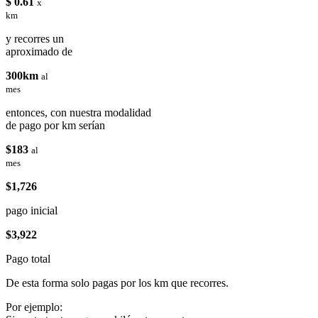
$ 0.61
x
km
y recorres un
aproximado de
300km
al
mes
entonces, con nuestra modalidad
de pago por km serían
$183
al
mes
$1,726
pago inicial
$3,922
Pago total
De esta forma solo pagas por los km que recorres.
Por ejemplo: