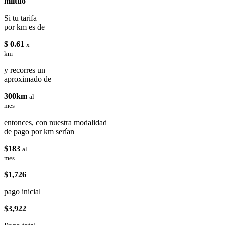
miituo
Si tu tarifa
por km es de
$ 0.61
x
km
y recorres un
aproximado de
300km
al
mes
entonces, con nuestra modalidad
de pago por km serían
$183
al
mes
$1,726
pago inicial
$3,922