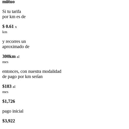
miituo
Si tu tarifa
por km es de
$ 0.61
x
km
y recorres un
aproximado de
300km
al
mes
entonces, con nuestra modalidad
de pago por km serían
$183
al
mes
$1,726
pago inicial
$3,922