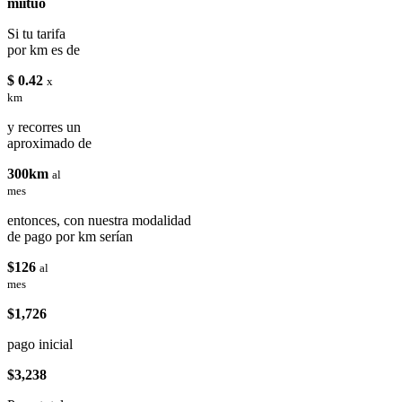
miituo
Si tu tarifa
por km es de
$ 0.42
x
km
y recorres un
aproximado de
300km
al
mes
entonces, con nuestra modalidad
de pago por km serían
$126
al
mes
$1,726
pago inicial
$3,238