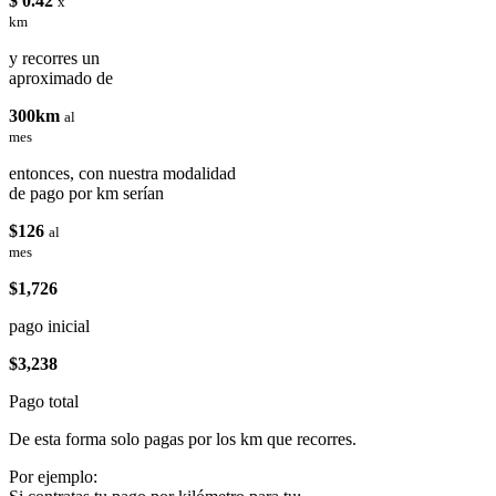
$ 0.42
x
km
y recorres un
aproximado de
300km
al
mes
entonces, con nuestra modalidad
de pago por km serían
$126
al
mes
$1,726
pago inicial
$3,238
Pago total
De esta forma solo pagas por los km que recorres.
Por ejemplo: