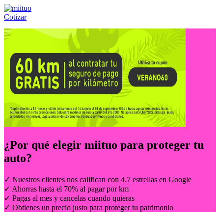
Cotizar
Llámanos al:
(55) 84-21-05-00
ó
800-953-00-59
¿Por qué elegir
miituo
para proteger tu
auto?
✓ Nuestros clientes nos califican con 4.7 estrellas en Google
✓ Ahorras hasta el 70% al pagar por km
✓ Pagas al mes y cancelas cuando quieras
✓ Obtienes un precio justo para proteger tu patrimonio