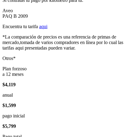
Si contratas tu pago por kilómetro para tu:
Aveo
PAQ B 2009
Encuentra tu tarifa
aqui
*La comparación de precios es una referencia de primas de
mercado,tomada de varios compradores en línea por lo cual las
tarifas aqui presentadas pueden variar.
Otros*
Plan forzoso
a 12 meses
$4,119
anual
$1,599
pago inicial
$5,799
Pago total