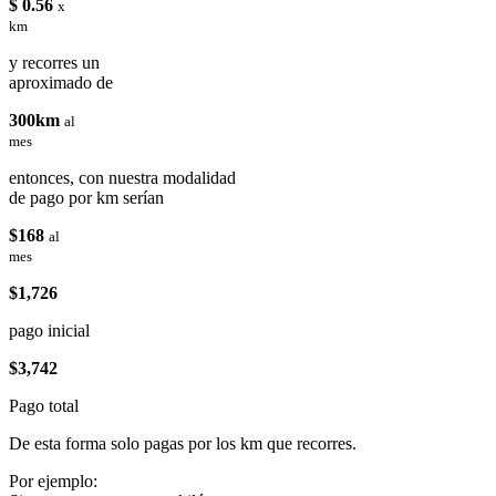
$ 0.56
x
km
y recorres un
aproximado de
300km
al
mes
entonces, con nuestra modalidad
de pago por km serían
$168
al
mes
$1,726
pago inicial
$3,742
Pago total
De esta forma solo pagas por los km que recorres.
Por ejemplo: