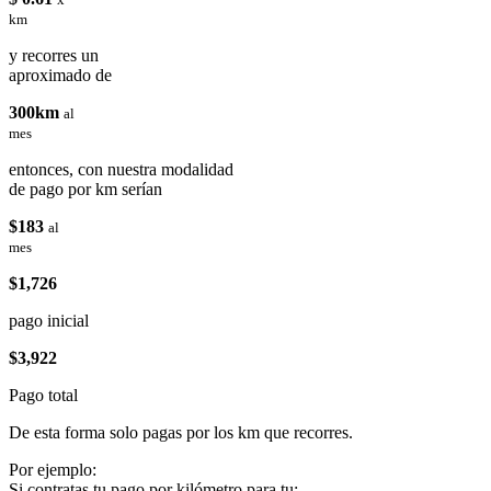
km
y recorres un
aproximado de
300km
al
mes
entonces, con nuestra modalidad
de pago por km serían
$183
al
mes
$1,726
pago inicial
$3,922
Pago total
De esta forma solo pagas por los km que recorres.
Por ejemplo:
Si contratas tu pago por kilómetro para tu: