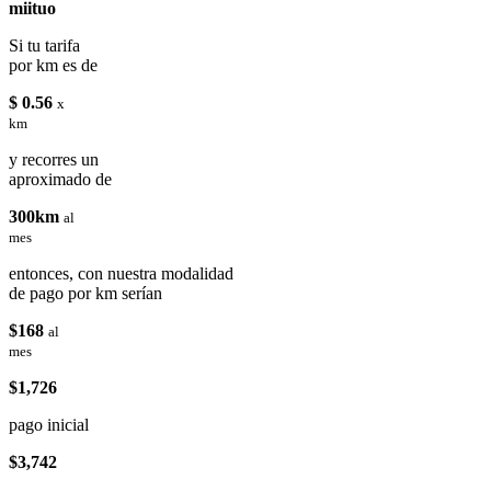
miituo
Si tu tarifa
por km es de
$ 0.56
x
km
y recorres un
aproximado de
300km
al
mes
entonces, con nuestra modalidad
de pago por km serían
$168
al
mes
$1,726
pago inicial
$3,742