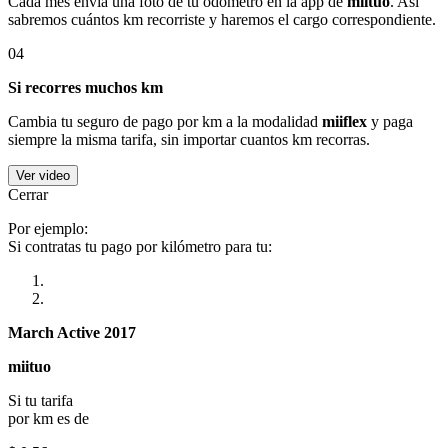
Cada mes envía una foto de tu odómetro en la app de
miituo
. Así
sabremos cuántos km recorriste y haremos el cargo correspondiente.
04
Si recorres muchos km
Cambia tu seguro de pago por km a la modalidad
miiflex
y paga
siempre la misma tarifa, sin importar cuantos km recorras.
Ver video
Cerrar
Por ejemplo:
Si contratas tu pago por kilómetro para tu:
March Active 2017
miituo
Si tu tarifa
por km es de