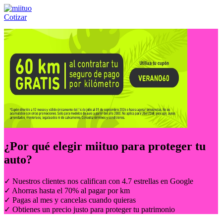
Cotizar
Llámanos al:
(55) 84-21-05-00
ó
800-953-00-59
¿Por qué elegir
miituo
para proteger tu
auto?
✓ Nuestros clientes nos califican con 4.7 estrellas en Google
✓ Ahorras hasta el 70% al pagar por km
✓ Pagas al mes y cancelas cuando quieras
✓ Obtienes un precio justo para proteger tu patrimonio