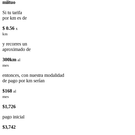
miituo
Si tu tarifa
por km es de
$ 0.56
x
km
y recorres un
aproximado de
300km
al
mes
entonces, con nuestra modalidad
de pago por km serían
$168
al
mes
$1,726
pago inicial
$3,742