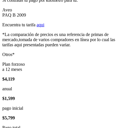
Si contratas tu pago por kilómetro para tu:
Aveo
PAQ B 2009
Encuentra tu tarifa
aqui
*La comparación de precios es una referencia de primas de
mercado,tomada de varios compradores en línea por lo cual las
tarifas aqui presentadas pueden variar.
Otros*
Plan forzoso
a 12 meses
$4,119
anual
$1,599
pago inicial
$5,799
Pago total