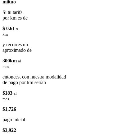
miituo
Si tu tarifa
por km es de
$ 0.61
x
km
y recorres un
aproximado de
300km
al
mes
entonces, con nuestra modalidad
de pago por km serían
$183
al
mes
$1,726
pago inicial
$3,922