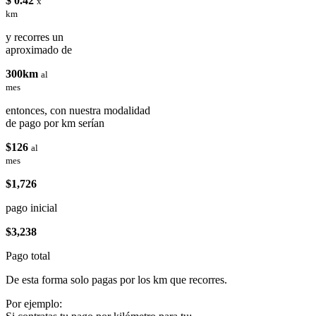
$ 0.42
x
km
y recorres un
aproximado de
300km
al
mes
entonces, con nuestra modalidad
de pago por km serían
$126
al
mes
$1,726
pago inicial
$3,238
Pago total
De esta forma solo pagas por los km que recorres.
Por ejemplo: