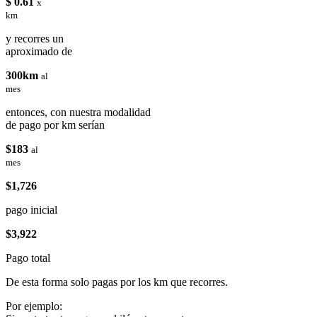
$ 0.61
x
km
y recorres un
aproximado de
300km
al
mes
entonces, con nuestra modalidad
de pago por km serían
$183
al
mes
$1,726
pago inicial
$3,922
Pago total
De esta forma solo pagas por los km que recorres.
Por ejemplo: