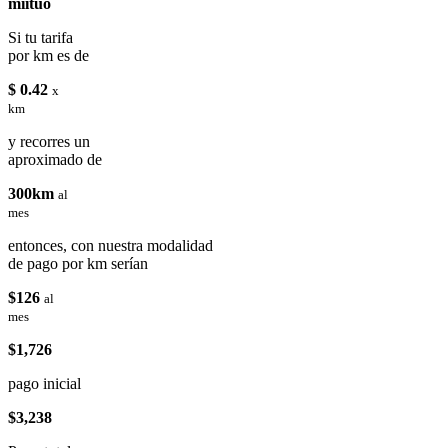
miituo
Si tu tarifa
por km es de
$ 0.42
x
km
y recorres un
aproximado de
300km
al
mes
entonces, con nuestra modalidad
de pago por km serían
$126
al
mes
$1,726
pago inicial
$3,238