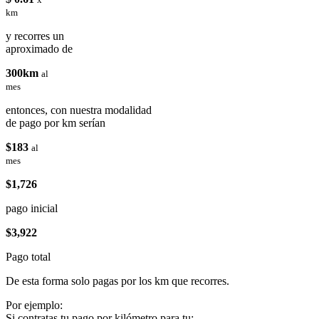
km
y recorres un
aproximado de
300km
al
mes
entonces, con nuestra modalidad
de pago por km serían
$183
al
mes
$1,726
pago inicial
$3,922
Pago total
De esta forma solo pagas por los km que recorres.
Por ejemplo:
Si contratas tu pago por kilómetro para tu: