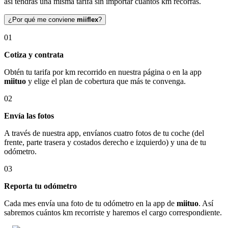
así tendrás una misma tarifa sin importar cuántos km recorras.
¿Por qué me conviene
miiflex
?
01
Cotiza y contrata
Obtén tu tarifa por km recorrido en nuestra página o en la app
miituo
y elige el plan de cobertura que más te convenga.
02
Envía las fotos
A través de nuestra app, envíanos cuatro fotos de tu coche (del
frente, parte trasera y costados derecho e izquierdo) y una de tu
odómetro.
03
Reporta tu odómetro
Cada mes envía una foto de tu odómetro en la app de
miituo
. Así
sabremos cuántos km recorriste y haremos el cargo correspondiente.