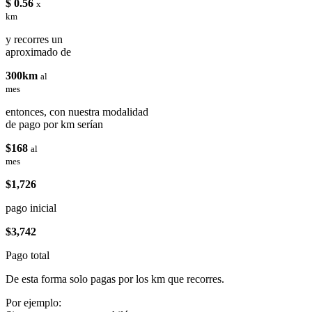
$ 0.56
x
km
y recorres un
aproximado de
300km
al
mes
entonces, con nuestra modalidad
de pago por km serían
$168
al
mes
$1,726
pago inicial
$3,742
Pago total
De esta forma solo pagas por los km que recorres.
Por ejemplo: