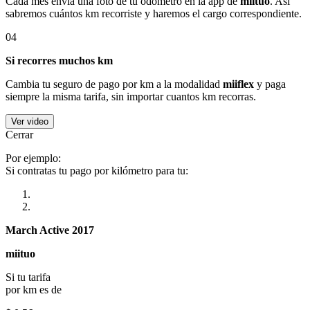
Cada mes envía una foto de tu odómetro en la app de
miituo
. Así
sabremos cuántos km recorriste y haremos el cargo correspondiente.
04
Si recorres muchos km
Cambia tu seguro de pago por km a la modalidad
miiflex
y paga
siempre la misma tarifa, sin importar cuantos km recorras.
Ver video
Cerrar
Por ejemplo:
Si contratas tu pago por kilómetro para tu:
March Active 2017
miituo
Si tu tarifa
por km es de