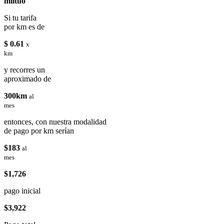
miituo
Si tu tarifa
por km es de
$ 0.61
x
km
y recorres un
aproximado de
300km
al
mes
entonces, con nuestra modalidad
de pago por km serían
$183
al
mes
$1,726
pago inicial
$3,922