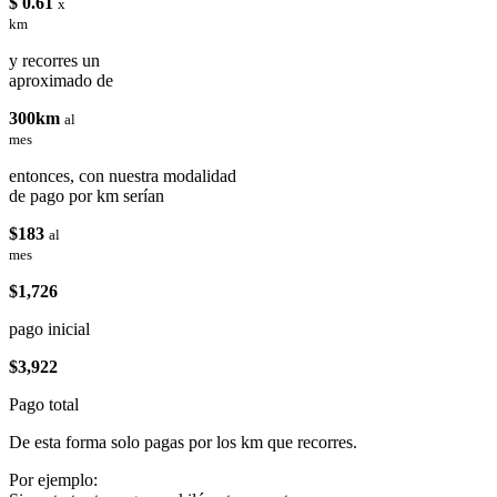
$ 0.61
x
km
y recorres un
aproximado de
300km
al
mes
entonces, con nuestra modalidad
de pago por km serían
$183
al
mes
$1,726
pago inicial
$3,922
Pago total
De esta forma solo pagas por los km que recorres.
Por ejemplo: