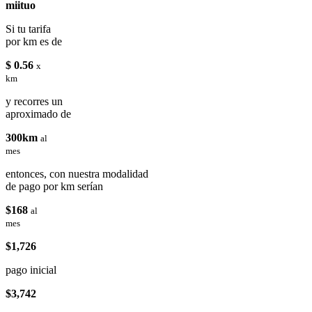
miituo
Si tu tarifa
por km es de
$ 0.56
x
km
y recorres un
aproximado de
300km
al
mes
entonces, con nuestra modalidad
de pago por km serían
$168
al
mes
$1,726
pago inicial
$3,742