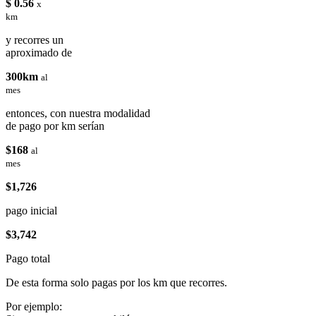
$ 0.56
x
km
y recorres un
aproximado de
300km
al
mes
entonces, con nuestra modalidad
de pago por km serían
$168
al
mes
$1,726
pago inicial
$3,742
Pago total
De esta forma solo pagas por los km que recorres.
Por ejemplo: