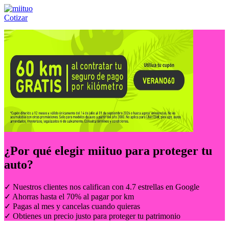
Cotizar
Llámanos al:
(55) 84-21-05-00
ó
800-953-00-59
¿Por qué elegir
miituo
para proteger tu
auto?
✓ Nuestros clientes nos califican con 4.7 estrellas en Google
✓ Ahorras hasta el 70% al pagar por km
✓ Pagas al mes y cancelas cuando quieras
✓ Obtienes un precio justo para proteger tu patrimonio