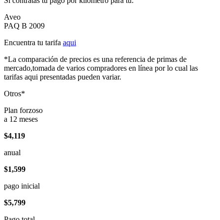
Si contratas tu pago por kilómetro para tu:
Aveo
PAQ B 2009
Encuentra tu tarifa
aqui
*La comparación de precios es una referencia de primas de
mercado,tomada de varios compradores en línea por lo cual las
tarifas aqui presentadas pueden variar.
Otros*
Plan forzoso
a 12 meses
$4,119
anual
$1,599
pago inicial
$5,799
Pago total