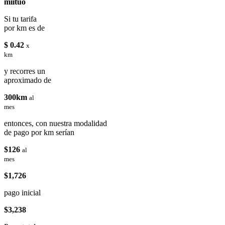
miituo
Si tu tarifa
por km es de
$ 0.42
x
km
y recorres un
aproximado de
300km
al
mes
entonces, con nuestra modalidad
de pago por km serían
$126
al
mes
$1,726
pago inicial
$3,238