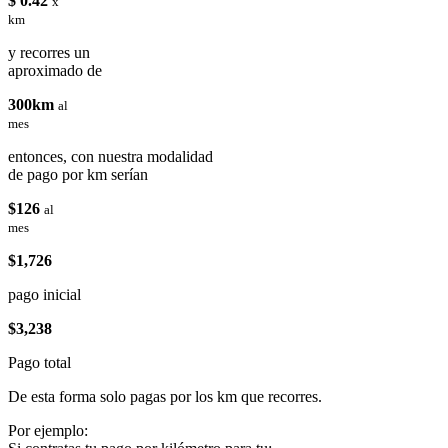
$ 0.42
x
km
y recorres un
aproximado de
300km
al
mes
entonces, con nuestra modalidad
de pago por km serían
$126
al
mes
$1,726
pago inicial
$3,238
Pago total
De esta forma solo pagas por los km que recorres.
Por ejemplo: