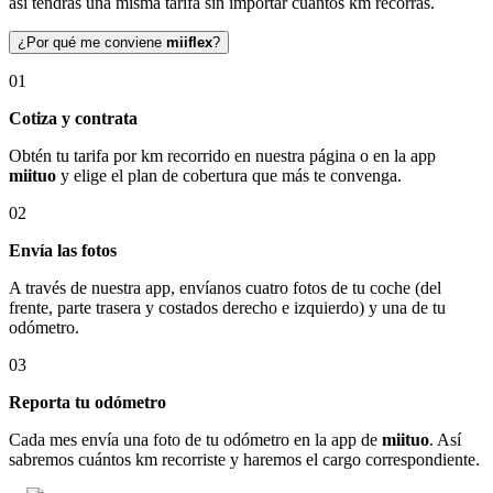
así tendrás una misma tarifa sin importar cuántos km recorras.
¿Por qué me conviene
miiflex
?
01
Cotiza y contrata
Obtén tu tarifa por km recorrido en nuestra página o en la app
miituo
y elige el plan de cobertura que más te convenga.
02
Envía las fotos
A través de nuestra app, envíanos cuatro fotos de tu coche (del
frente, parte trasera y costados derecho e izquierdo) y una de tu
odómetro.
03
Reporta tu odómetro
Cada mes envía una foto de tu odómetro en la app de
miituo
. Así
sabremos cuántos km recorriste y haremos el cargo correspondiente.