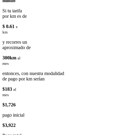
miituo
Si tu tarifa
por km es de
$ 0.61
x
km
y recorres un
aproximado de
300km
al
mes
entonces, con nuestra modalidad
de pago por km serían
$183
al
mes
$1,726
pago inicial
$3,922