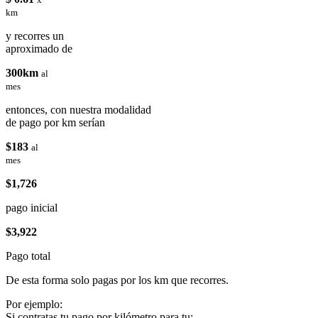
km
y recorres un
aproximado de
300km
al
mes
entonces, con nuestra modalidad
de pago por km serían
$183
al
mes
$1,726
pago inicial
$3,922
Pago total
De esta forma solo pagas por los km que recorres.
Por ejemplo:
Si contratas tu pago por kilómetro para tu: