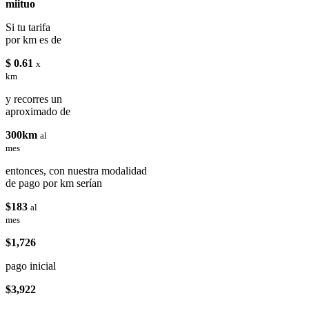
miituo
Si tu tarifa
por km es de
$ 0.61
x
km
y recorres un
aproximado de
300km
al
mes
entonces, con nuestra modalidad
de pago por km serían
$183
al
mes
$1,726
pago inicial
$3,922