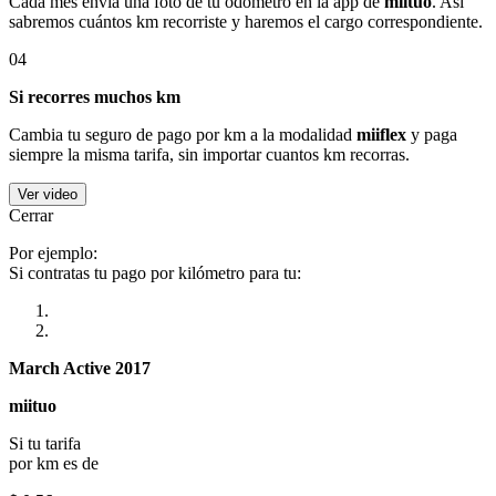
Cada mes envía una foto de tu odómetro en la app de
miituo
. Así
sabremos cuántos km recorriste y haremos el cargo correspondiente.
04
Si recorres muchos km
Cambia tu seguro de pago por km a la modalidad
miiflex
y paga
siempre la misma tarifa, sin importar cuantos km recorras.
Ver video
Cerrar
Por ejemplo:
Si contratas tu pago por kilómetro para tu:
March Active 2017
miituo
Si tu tarifa
por km es de