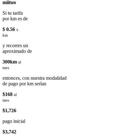
miituo
Si tu tarifa
por km es de
$ 0.56
x
km
y recorres un
aproximado de
300km
al
mes
entonces, con nuestra modalidad
de pago por km serían
$168
al
mes
$1,726
pago inicial
$3,742