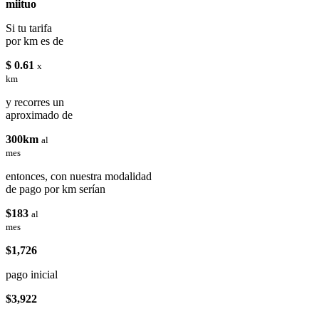
miituo
Si tu tarifa
por km es de
$ 0.61
x
km
y recorres un
aproximado de
300km
al
mes
entonces, con nuestra modalidad
de pago por km serían
$183
al
mes
$1,726
pago inicial
$3,922