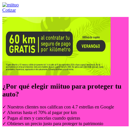
Cotizar
Llámanos al:
(55) 84-21-05-00
ó
800-953-00-59
¿Por qué elegir
miituo
para proteger tu
auto?
✓ Nuestros clientes nos califican con 4.7 estrellas en Google
✓ Ahorras hasta el 70% al pagar por km
✓ Pagas al mes y cancelas cuando quieras
✓ Obtienes un precio justo para proteger tu patrimonio