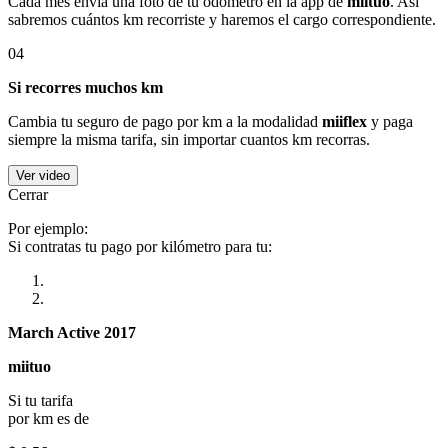
Cada mes envía una foto de tu odómetro en la app de
miituo
. Así
sabremos cuántos km recorriste y haremos el cargo correspondiente.
04
Si recorres muchos km
Cambia tu seguro de pago por km a la modalidad
miiflex
y paga
siempre la misma tarifa, sin importar cuantos km recorras.
Ver video
Cerrar
Por ejemplo:
Si contratas tu pago por kilómetro para tu:
March Active 2017
miituo
Si tu tarifa
por km es de