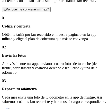
así tendrás una misma tarifa sin importar cuántos km recorras.
¿Por qué me conviene
miiflex
?
01
Cotiza y contrata
Obtén tu tarifa por km recorrido en nuestra página o en la app
miituo
y elige el plan de cobertura que más te convenga.
02
Envía las fotos
A través de nuestra app, envíanos cuatro fotos de tu coche (del
frente, parte trasera y costados derecho e izquierdo) y una de tu
odómetro.
03
Reporta tu odómetro
Cada mes envía una foto de tu odómetro en la app de
miituo
. Así
sabremos cuántos km recorriste y haremos el cargo correspondiente.