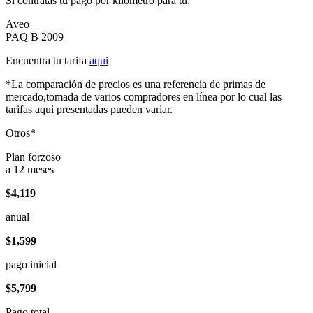
Si contratas tu pago por kilómetro para tu:
Aveo
PAQ B 2009
Encuentra tu tarifa
aqui
*La comparación de precios es una referencia de primas de
mercado,tomada de varios compradores en línea por lo cual las
tarifas aqui presentadas pueden variar.
Otros*
Plan forzoso
a 12 meses
$4,119
anual
$1,599
pago inicial
$5,799
Pago total