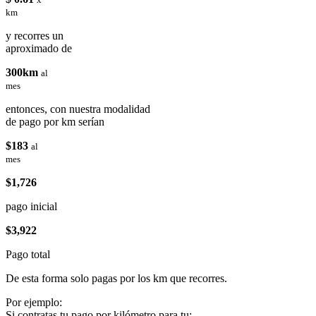
km
y recorres un
aproximado de
300km
al
mes
entonces, con nuestra modalidad
de pago por km serían
$183
al
mes
$1,726
pago inicial
$3,922
Pago total
De esta forma solo pagas por los km que recorres.
Por ejemplo:
Si contratas tu pago por kilómetro para tu: