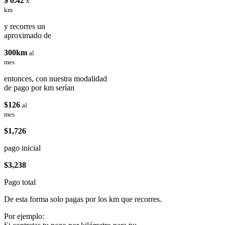
$ 0.42
x
km
y recorres un
aproximado de
300km
al
mes
entonces, con nuestra modalidad
de pago por km serían
$126
al
mes
$1,726
pago inicial
$3,238
Pago total
De esta forma solo pagas por los km que recorres.
Por ejemplo: