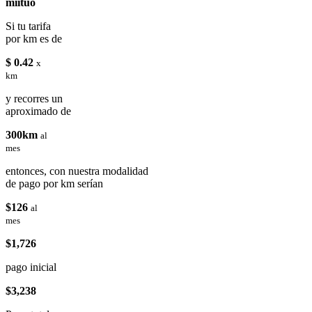
miituo
Si tu tarifa
por km es de
$ 0.42
x
km
y recorres un
aproximado de
300km
al
mes
entonces, con nuestra modalidad
de pago por km serían
$126
al
mes
$1,726
pago inicial
$3,238