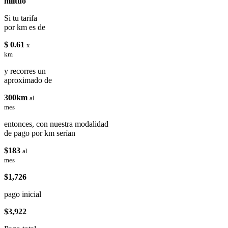
miituo
Si tu tarifa
por km es de
$ 0.61
x
km
y recorres un
aproximado de
300km
al
mes
entonces, con nuestra modalidad
de pago por km serían
$183
al
mes
$1,726
pago inicial
$3,922