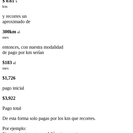
$ 0.61
x
km
y recorres un
aproximado de
300km
al
mes
entonces, con nuestra modalidad
de pago por km serían
$183
al
mes
$1,726
pago inicial
$3,922
Pago total
De esta forma solo pagas por los km que recorres.
Por ejemplo: