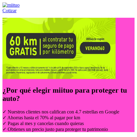
Cotizar
Llámanos al:
(55) 84-21-05-00
ó
800-953-00-59
¿Por qué elegir
miituo
para proteger tu
auto?
✓ Nuestros clientes nos califican con 4.7 estrellas en Google
✓ Ahorras hasta el 70% al pagar por km
✓ Pagas al mes y cancelas cuando quieras
✓ Obtienes un precio justo para proteger tu patrimonio