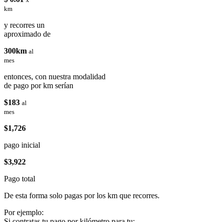
km
y recorres un
aproximado de
300km
al
mes
entonces, con nuestra modalidad
de pago por km serían
$183
al
mes
$1,726
pago inicial
$3,922
Pago total
De esta forma solo pagas por los km que recorres.
Por ejemplo:
Si contratas tu pago por kilómetro para tu: