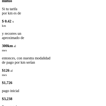
miituo
Si tu tarifa
por km es de
$ 0.42
x
km
y recorres un
aproximado de
300km
al
mes
entonces, con nuestra modalidad
de pago por km serían
$126
al
mes
$1,726
pago inicial
$3,238