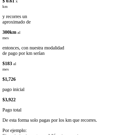
$ 0.61
x
km
y recorres un
aproximado de
300km
al
mes
entonces, con nuestra modalidad
de pago por km serían
$183
al
mes
$1,726
pago inicial
$3,922
Pago total
De esta forma solo pagas por los km que recorres.
Por ejemplo: