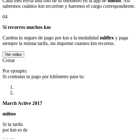
Cada mes envía una foto de tu odómetro en la app de
miituo
. Así
sabremos cuántos km recorriste y haremos el cargo correspondiente.
04
Si recorres muchos km
Cambia tu seguro de pago por km a la modalidad
miiflex
y paga
siempre la misma tarifa, sin importar cuantos km recorras.
Ver video
Cerrar
Por ejemplo:
Si contratas tu pago por kilómetro para tu:
March Active 2017
miituo
Si tu tarifa
por km es de