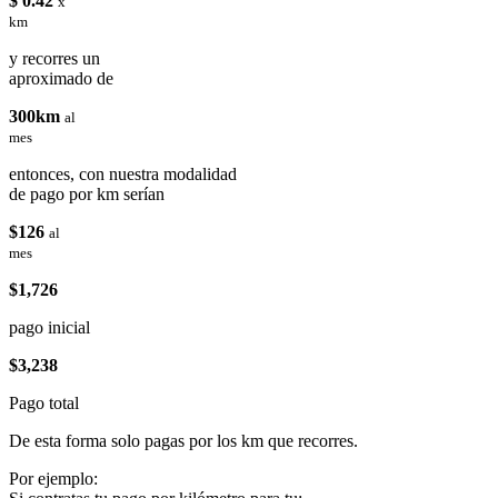
$ 0.42
x
km
y recorres un
aproximado de
300km
al
mes
entonces, con nuestra modalidad
de pago por km serían
$126
al
mes
$1,726
pago inicial
$3,238
Pago total
De esta forma solo pagas por los km que recorres.
Por ejemplo: