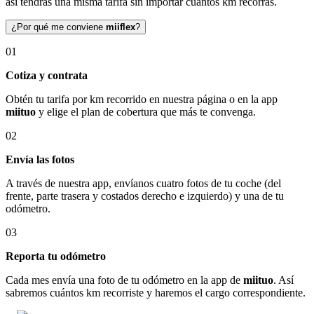
así tendrás una misma tarifa sin importar cuántos km recorras.
¿Por qué me conviene
miiflex
?
01
Cotiza y contrata
Obtén tu tarifa por km recorrido en nuestra página o en la app
miituo
y elige el plan de cobertura que más te convenga.
02
Envía las fotos
A través de nuestra app, envíanos cuatro fotos de tu coche (del
frente, parte trasera y costados derecho e izquierdo) y una de tu
odómetro.
03
Reporta tu odómetro
Cada mes envía una foto de tu odómetro en la app de
miituo
. Así
sabremos cuántos km recorriste y haremos el cargo correspondiente.