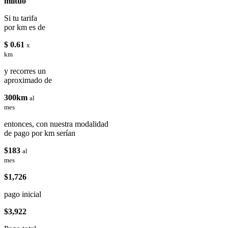
miituo
Si tu tarifa
por km es de
$ 0.61
x
km
y recorres un
aproximado de
300km
al
mes
entonces, con nuestra modalidad
de pago por km serían
$183
al
mes
$1,726
pago inicial
$3,922