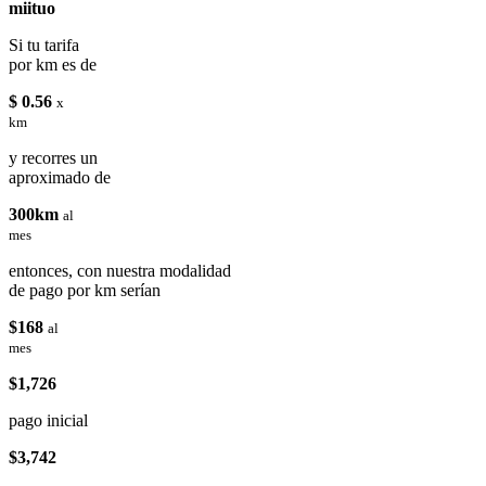
miituo
Si tu tarifa
por km es de
$ 0.56
x
km
y recorres un
aproximado de
300km
al
mes
entonces, con nuestra modalidad
de pago por km serían
$168
al
mes
$1,726
pago inicial
$3,742