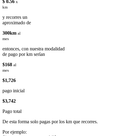
$ 0.56
x
km
y recorres un
aproximado de
300km
al
mes
entonces, con nuestra modalidad
de pago por km serían
$168
al
mes
$1,726
pago inicial
$3,742
Pago total
De esta forma solo pagas por los km que recorres.
Por ejemplo: