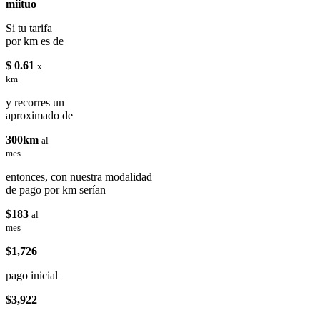
miituo
Si tu tarifa
por km es de
$ 0.61
x
km
y recorres un
aproximado de
300km
al
mes
entonces, con nuestra modalidad
de pago por km serían
$183
al
mes
$1,726
pago inicial
$3,922